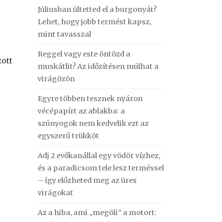
Júliusban ültetted el a burgonyát?
Lehet, hogy jobb termést kapsz,
mint tavasszal
Reggel vagy este öntözd a
zott
muskátlit? Az időzítésen múlhat a
virágözön
Egyre többen tesznek nyáron
vécépapírt az ablakba: a
szúnyogok nem kedvelik ezt az
egyszerű trükköt
Adj 2 evőkanállal egy vödör vízhez,
és a paradicsom tele lesz terméssel
– így előzheted meg az üres
virágokat
Az a hiba, ami „megöli” a motort: