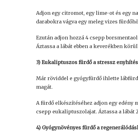
Adjon egy citromot, egy lime-ot és egy 
darabokra vágva egy meleg vizes fürdőhö
Ezután adjon hozzá 4 csepp borsmentaolaj
Áztassa a lábát ebben a keverékben körülb
3) Eukaliptuszos fürdő a stressz enyhíté
Már röviddel e gyógyfürdő ihlette lábfü
magát.
A fürdő elkészítéséhez adjon egy edény 
csepp eukaliptuszolajat. Áztassa a lábát 
4) Gyógynövényes fürdő a regenerálódá