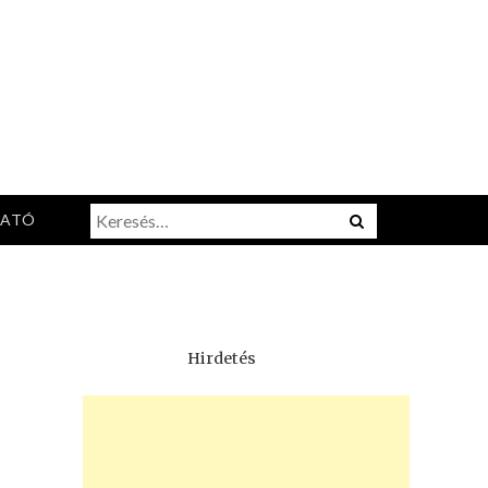
Keresés:
Menu
TATÓ
Hirdetés