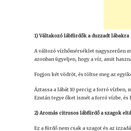
1) Váltakozó lábfürdők a duzzadt lábakra
A változó vízhőmérséklet nagyszerűen mű
azonban ügyeljen, hogy a víz, amit haszná
Fogjon két vödröt, és töltse meg az egyike
Áztassa a lábát 10 percig a forró vízben, 
Ezután tegye őket ismét a forró vízbe, és 
2) Aromás citrusos lábfürdő a szagok elt
Ez a fürdő nem csak a szagot és az izzadás