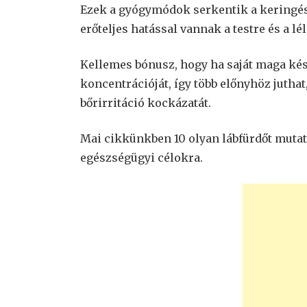
Ezek a gyógymódok serkentik a keringés
erőteljes hatással vannak a testre és a lé
Kellemes bónusz, hogy ha saját maga kész
koncentrációját, így több előnyhöz jutha
bőrirritáció kockázatát.
Mai cikkünkben 10 olyan lábfürdőt mut
egészségügyi célokra.