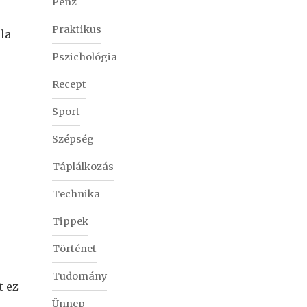
Pénz
Praktikus
la
Pszichológia
Recept
Sport
Szépség
Táplálkozás
Technika
Tippek
Történet
Tudomány
t ez
Ünnep