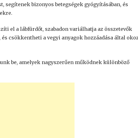
t, segítenek bizonyos betegségek gyógyításában, és
lekre.
íti el a lábfürdőt, szabadon variálhatja az összetevők
t, és csökkentheti a vegyi anyagok hozzáadása által oko
atunk be, amelyek nagyszerűen működnek különböző