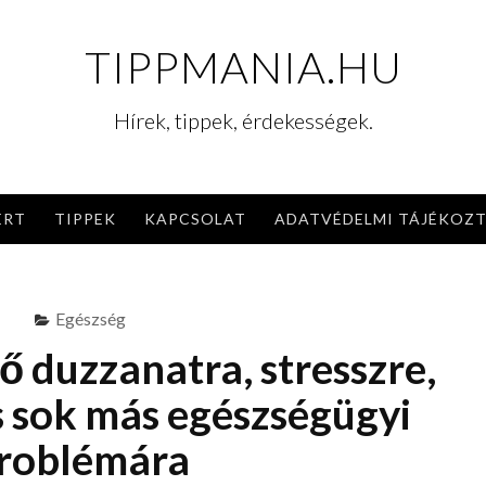
TIPPMANIA.HU
Hírek, tippek, érdekességek.
ERT
TIPPEK
KAPCSOLAT
ADATVÉDELMI TÁJÉKOZ
Egészség
ő duzzanatra, stresszre,
s sok más egészségügyi
roblémára