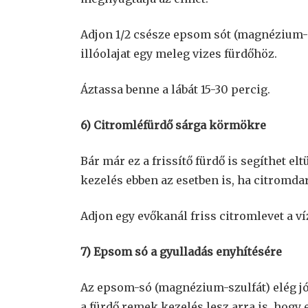
Adjon 1/2 csésze epsom sót (magnézium-s
illóolajat egy meleg vizes fürdőhöz.
Áztassa benne a lábát 15-30 percig.
6) Citromléfürdő sárga körmökre
Bár már ez a frissítő fürdő is segíthet el
kezelés ebben az esetben is, ha citromda
Adjon egy evőkanál friss citromlevet a ví
7) Epsom só a gyulladás enyhítésére
Az epsom-só (magnézium-szulfát) elég jó 
a fürdő remek kezelés lesz arra is, hogy e