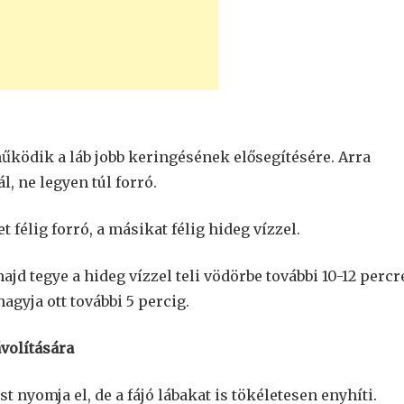
ködik a láb jobb keringésének elősegítésére. Arra
l, ne legyen túl forró.
t félig forró, a másikat félig hideg vízzel.
majd tegye a hideg vízzel teli vödörbe további 10-12 percr
hagyja ott további 5 percig.
ávolítására
t nyomja el, de a fájó lábakat is tökéletesen enyhíti.