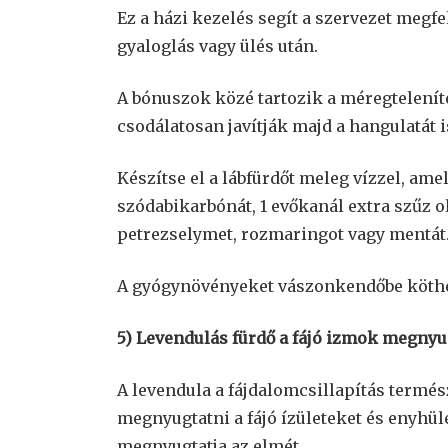
Ez a házi kezelés segít a szervezet meg
gyaloglás vagy ülés után.
A bónuszok közé tartozik a méregtelení
csodálatosan javítják majd a hangulatát is
Készítse el a lábfürdőt meleg vízzel, am
szódabikarbónát, 1 evőkanál extra szűz o
petrezselymet, rozmaringot vagy mentát
A gyógynövényeket vászonkendőbe kötheti
5) Levendulás fürdő a fájó izmok megnyu
A levendula a fájdalomcsillapítás termés
megnyugtatni a fájó ízületeket és enyhü
megnyugtatja az elmét.