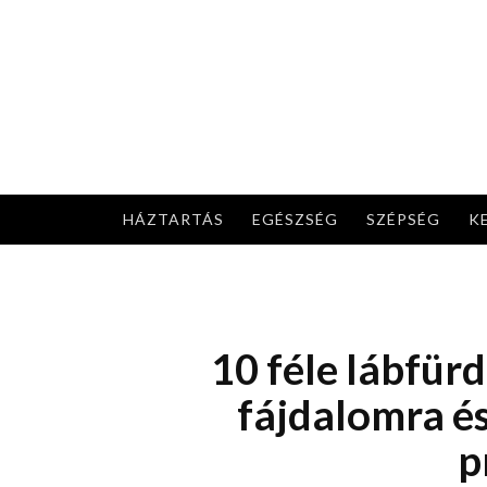
Skip
to
content
HÁZTARTÁS
EGÉSZSÉG
SZÉPSÉG
K
10 féle lábfürd
fájdalomra é
p