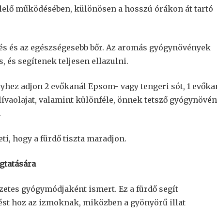
felelő működésében, különösen a hosszú órákon át tartó
tés és az egészségesebb bőr. Az aromás gyógynövények
, és segítenek teljesen ellazulni.
elyhez adjon 2 evőkanál Epsom- vagy tengeri sót, 1 evőka
lívaolajat, valamint különféle, önnek tetsző gyógynövén
.
, hogy a fürdő tiszta maradjon.
gtatására
zetes gyógymódjaként ismert. Ez a fürdő segít
lést hoz az izmoknak, miközben a gyönyörű illat