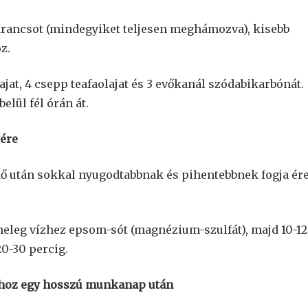
narancsot (mindegyiket teljesen meghámozva), kisebb
z.
at, 4 csepp teafaolajat és 3 evőkanál szódabikarbónát.
elül fél órán át.
sére
rdő után sokkal nyugodtabbnak és pihentebbnek fogja ér
meleg vízhez epsom-sót (magnézium-szulfát), majd 10-12
20-30 percig.
shoz egy hosszú munkanap után