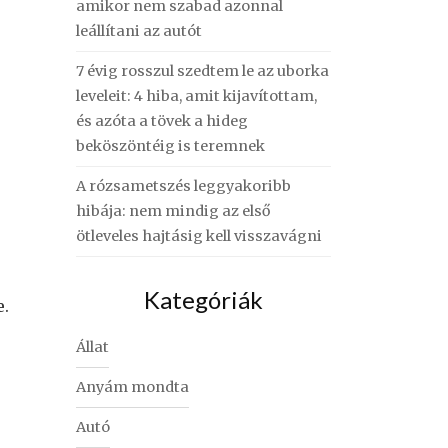
amikor nem szabad azonnal
leállítani az autót
7 évig rosszul szedtem le az uborka
leveleit: 4 hiba, amit kijavítottam,
és azóta a tövek a hideg
beköszöntéig is teremnek
A rózsametszés leggyakoribb
hibája: nem mindig az első
ötleveles hajtásig kell visszavágni
Kategóriák
e.
Állat
Anyám mondta
Autó