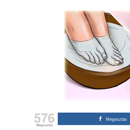
576
Megosztás
Megosztás