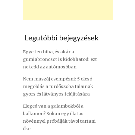
Legutóbbi bejegyzések
Egyetlen hiba, és akár a
gumiabroncsot is kidobhatod: ezt
ne tedd az autómosóban
Nem muszáj csempézni: 5 olcsó
megoldás a fürdőszoba falainak
gyors és látványos felújítására
Eleged van a galambokból a
balkonon? Sokan egy illatos
növénnyel próbálják távol tartani
őket