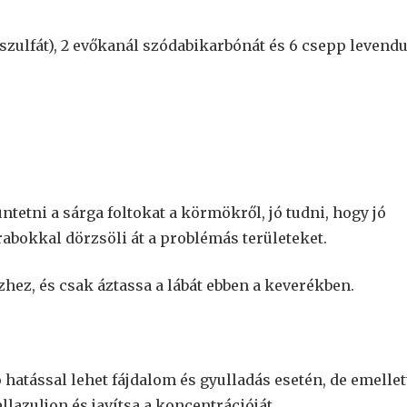
zulfát), 2 evőkanál szódabikarbónát és 6 csepp levendu
tüntetni a sárga foltokat a körmökről, jó tudni, hogy jó
rabokkal dörzsöli át a problémás területeket.
zhez, és csak áztassa a lábát ebben a keverékben.
hatással lehet fájdalom és gyulladás esetén, de emellet
llazuljon és javítsa a koncentrációját.