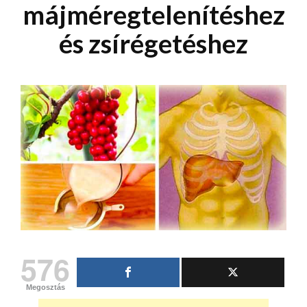
májméregtelenítéshez
és zsírégetéshez
576
Megosztás