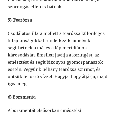
szorongás ellen is hatnak.
5) Tearózsa
Csodálatos illata mellett a tearózsa különleges
tulajdonságokkal rendelkezik, amelyek
segíthetnek a máj és a lép meridiánok
károsodásán. Emellett javítja a keringést, az
emésztést és segít bizonyos gyomorpanaszok
esetén. Vegyünk néhány tearózsa szirmot, és
öntsük le forró vízzel. Hagyja, hogy átjárja, majd
igya meg.
6) Borsmenta
A borsmentát elsősorban emésztési