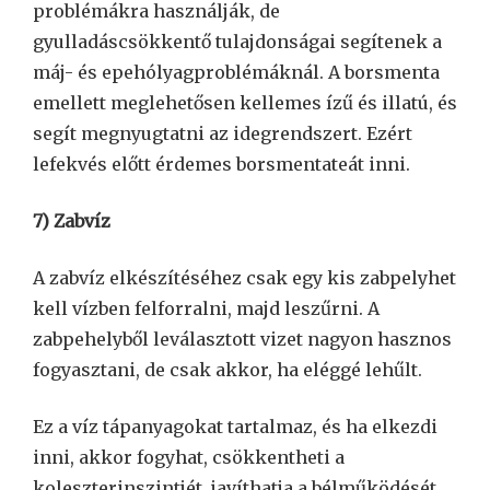
problémákra használják, de
gyulladáscsökkentő tulajdonságai segítenek a
máj- és epehólyagproblémáknál. A borsmenta
emellett meglehetősen kellemes ízű és illatú, és
segít megnyugtatni az idegrendszert. Ezért
lefekvés előtt érdemes borsmentateát inni.
7) Zabvíz
A zabvíz elkészítéséhez csak egy kis zabpelyhet
kell vízben felforralni, majd leszűrni. A
zabpehelyből leválasztott vizet nagyon hasznos
fogyasztani, de csak akkor, ha eléggé lehűlt.
Ez a víz tápanyagokat tartalmaz, és ha elkezdi
inni, akkor fogyhat, csökkentheti a
koleszterinszintjét, javíthatja a bélműködését,