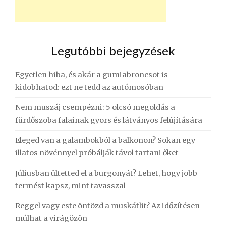
Legutóbbi bejegyzések
Egyetlen hiba, és akár a gumiabroncsot is
kidobhatod: ezt ne tedd az autómosóban
Nem muszáj csempézni: 5 olcsó megoldás a
fürdőszoba falainak gyors és látványos felújítására
Eleged van a galambokból a balkonon? Sokan egy
illatos növénnyel próbálják távol tartani őket
Júliusban ültetted el a burgonyát? Lehet, hogy jobb
termést kapsz, mint tavasszal
Reggel vagy este öntözd a muskátlit? Az időzítésen
múlhat a virágözön