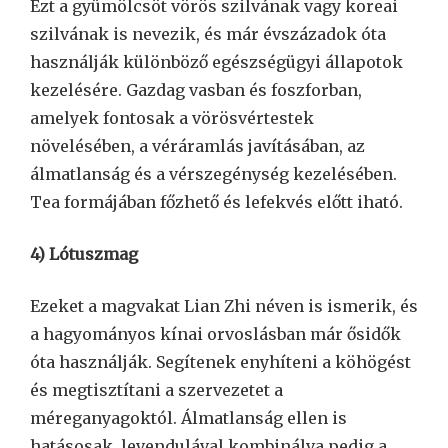
Ezt a gyümölcsöt vörös szilvának vagy koreai
szilvának is nevezik, és már évszázadok óta
használják különböző egészségügyi állapotok
kezelésére. Gazdag vasban és foszforban,
amelyek fontosak a vörösvértestek
növelésében, a véráramlás javításában, az
álmatlanság és a vérszegénység kezelésében.
Tea formájában főzhető és lefekvés előtt iható.
4) Lótuszmag
Ezeket a magvakat Lian Zhi néven is ismerik, és
a hagyományos kínai orvoslásban már ősidők
óta használják. Segítenek enyhíteni a köhögést
és megtisztítani a szervezetet a
méreganyagoktól. Álmatlanság ellen is
hatásosak, levendulával kombinálva pedig a