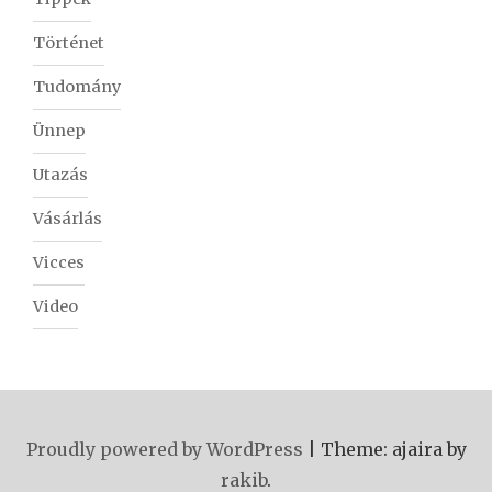
Történet
Tudomány
Ünnep
Utazás
Vásárlás
Vicces
Video
Proudly powered by WordPress
|
Theme: ajaira by
rakib
.