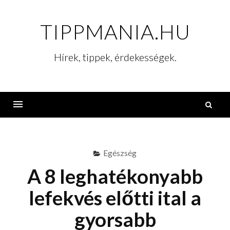
Skip
to
TIPPMANIA.HU
content
Hírek, tippek, érdekességek.
K
Menu
Egészség
A 8 leghatékonyabb
lefekvés előtti ital a
gyorsabb