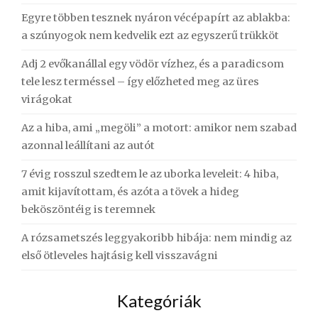
Egyre többen tesznek nyáron vécépapírt az ablakba:
a szúnyogok nem kedvelik ezt az egyszerű trükköt
Adj 2 evőkanállal egy vödör vízhez, és a paradicsom
tele lesz terméssel – így előzheted meg az üres
virágokat
Az a hiba, ami „megöli” a motort: amikor nem szabad
azonnal leállítani az autót
7 évig rosszul szedtem le az uborka leveleit: 4 hiba,
amit kijavítottam, és azóta a tövek a hideg
beköszöntéig is teremnek
A rózsametszés leggyakoribb hibája: nem mindig az
első ötleveles hajtásig kell visszavágni
Kategóriák