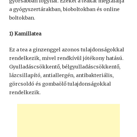
gyorsabban fogyhat. Ezeket a teákat megtalálja
a gyógyszertárakban, bioboltokban és online
boltokban.
1) Kamillatea
Ez a tea a ginzenggel azonos tulajdonságokkal
rendelkezik, mivel rendkívül jótékony hatású.
Gyulladáscsökkentő, bélgyulladáscsökkentő,
lázcsillapító, antiallergén, antibakteriális,
görcsoldó és gombaölő tulajdonságokkal
rendelkezik.