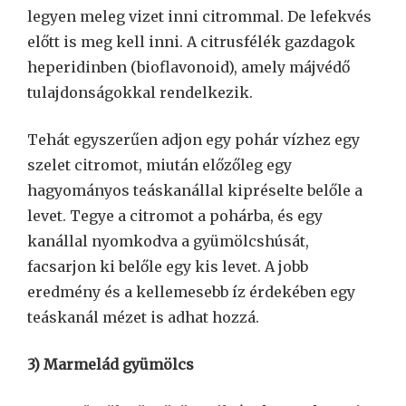
legyen meleg vizet inni citrommal. De lefekvés
előtt is meg kell inni. A citrusfélék gazdagok
heperidinben (bioflavonoid), amely májvédő
tulajdonságokkal rendelkezik.
Tehát egyszerűen adjon egy pohár vízhez egy
szelet citromot, miután előzőleg egy
hagyományos teáskanállal kipréselte belőle a
levet. Tegye a citromot a pohárba, és egy
kanállal nyomkodva a gyümölcshúsát,
facsarjon ki belőle egy kis levet. A jobb
eredmény és a kellemesebb íz érdekében egy
teáskanál mézet is adhat hozzá.
3) Marmelád gyümölcs