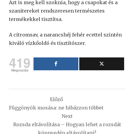
Azt is meg kell szoknia, hogy a csapokat és a
szanitereket rendszeresen természetes
termékekkel tisztítsa.
A citromsav, a narancshéj fehér ecettel szintén
kiváló vízkőoldó és tisztítószer.
419
Megosztás
Bejegyzés
Előző
navigáció
Függönyök mosása: ne hibázzon többet
Next
Rozsda eltávolítása – Hogyan lehet a rozsdát
könnyedén eltávolítani?