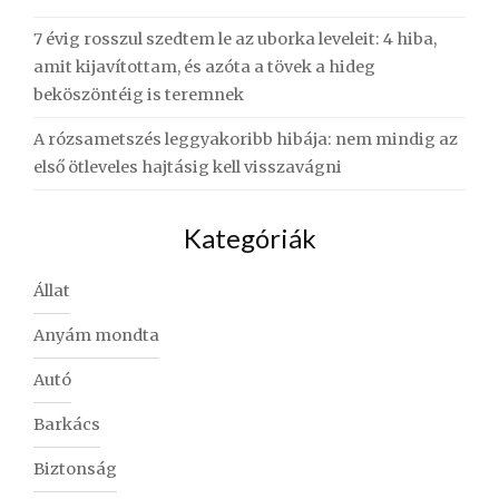
7 évig rosszul szedtem le az uborka leveleit: 4 hiba,
amit kijavítottam, és azóta a tövek a hideg
beköszöntéig is teremnek
A rózsametszés leggyakoribb hibája: nem mindig az
első ötleveles hajtásig kell visszavágni
Kategóriák
Állat
Anyám mondta
Autó
Barkács
Biztonság