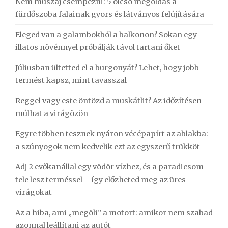
Nem muszáj csempézni: 5 olcsó megoldás a
fürdőszoba falainak gyors és látványos felújítására
Eleged van a galambokból a balkonon? Sokan egy
illatos növénnyel próbálják távol tartani őket
Júliusban ültetted el a burgonyát? Lehet, hogy jobb
termést kapsz, mint tavasszal
Reggel vagy este öntözd a muskátlit? Az időzítésen
múlhat a virágözön
Egyre többen tesznek nyáron vécépapírt az ablakba:
a szúnyogok nem kedvelik ezt az egyszerű trükköt
Adj 2 evőkanállal egy vödör vízhez, és a paradicsom
tele lesz terméssel – így előzheted meg az üres
virágokat
Az a hiba, ami „megöli” a motort: amikor nem szabad
azonnal leállítani az autót