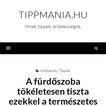
Skip
to
TIPPMANIA.HU
content
Hírek, tippek, érdekességek.
K
Menu
Háztartás
,
Tippek
A fürdőszoba
tökéletesen tiszta
ezekkel a természetes