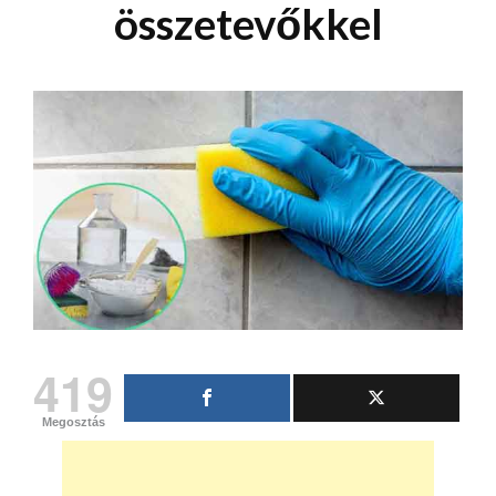
összetevőkkel
419
Megosztás