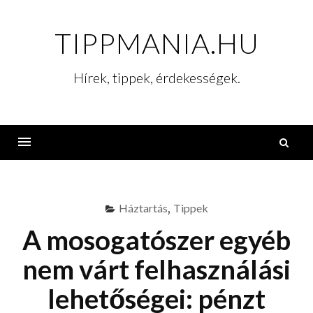
Skip
to
TIPPMANIA.HU
content
Hírek, tippek, érdekességek.
K
Menu
Háztartás
,
Tippek
A mosogatószer egyéb
nem várt felhasználási
lehetőségei: pénzt