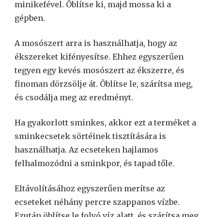
minikefével. Öblítse ki, majd mossa ki a
gépben.
A mosószert arra is használhatja, hogy az
ékszereket kifényesítse. Ehhez egyszerűen
tegyen egy kevés mosószert az ékszerre, és
finoman dörzsölje át. Öblítse le, szárítsa meg,
és csodálja meg az eredményt.
Ha gyakorlott sminkes, akkor ezt a terméket a
sminkecsetek sörtéinek tisztítására is
használhatja. Az ecseteken hajlamos
felhalmozódni a sminkpor, és tapad tőle.
Eltávolításához egyszerűen merítse az
ecseteket néhány percre szappanos vízbe.
Ezután öblítse le folyó víz alatt, és szárítsa meg