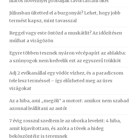
illatos növénnyel próbálják távol tartani őket
Júliusban ültetted el a burgonyát? Lehet, hogy jobb
termést kapsz, mint tavasszal
Reggel vagy este öntözd a muskátlit? Az időzítésen
múlhat a virágözön
Egyre többen tesznek nyáron vécépapírt az ablakba:
a szúnyogok nem kedvelik ezt az egyszerű trükköt
Adj 2 evőkanállal egy vödör vízhez, és a paradicsom
tele lesz terméssel – így előzheted meg az üres
virágokat
Az a hiba, ami „megöli” a motort: amikor nem szabad
azonnal leállítani az autót
7 évig rosszul szedtem le az uborka leveleit: 4 hiba,
amit kijavítottam, és azóta a tövek a hideg
beköszöntéig is teremnek