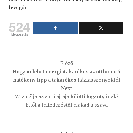
levegőn.
524
Megosztás
Bejegyzés
Előző
navigáció
Hogyan lehet energiatakarékos az otthona: 6
hatékony tipp a takarékos háziasszonyoktól
Next
Mi a célja az autó ajtaja fölötti fogantyúnak?
Ettől a felfedezéstől elakad a szava