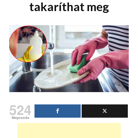
takaríthat meg
524
Megosztás