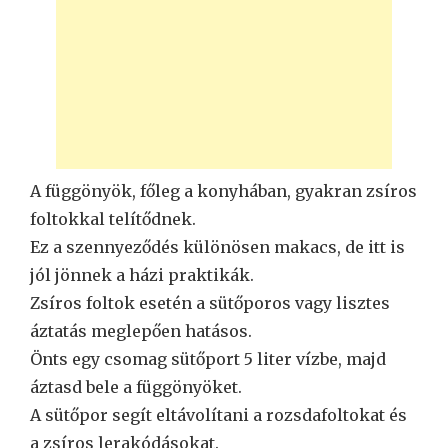
A függönyök, főleg a konyhában, gyakran zsíros
foltokkal telítődnek.
Ez a szennyeződés különösen makacs, de itt is
jól jönnek a házi praktikák.
Zsíros foltok esetén a sütőporos vagy lisztes
áztatás meglepően hatásos.
Önts egy csomag sütőport 5 liter vízbe, majd
áztasd bele a függönyöket.
A sütőpor segít eltávolítani a rozsdafoltokat és
a zsíros lerakódásokat.