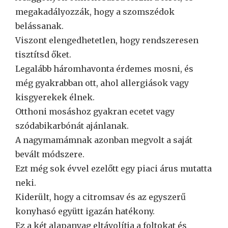
megakadályozzák, hogy a szomszédok
belássanak.
Viszont elengedhetetlen, hogy rendszeresen
tisztítsd őket.
Legalább háromhavonta érdemes mosni, és
még gyakrabban ott, ahol allergiások vagy
kisgyerekek élnek.
Otthoni mosáshoz gyakran ecetet vagy
szódabikarbónát ajánlanak.
A nagymamámnak azonban megvolt a saját
bevált módszere.
Ezt még sok évvel ezelőtt egy piaci árus mutatta
neki.
Kiderült, hogy a citromsav és az egyszerű
konyhasó együtt igazán hatékony.
Ez a két alapanyag eltávolítja a foltokat és