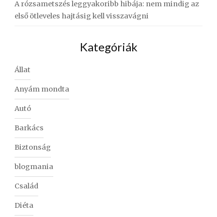
A rózsametszés leggyakoribb hibája: nem mindig az
első ötleveles hajtásig kell visszavágni
Kategóriák
Állat
Anyám mondta
Autó
Barkács
Biztonság
blogmania
Család
Diéta