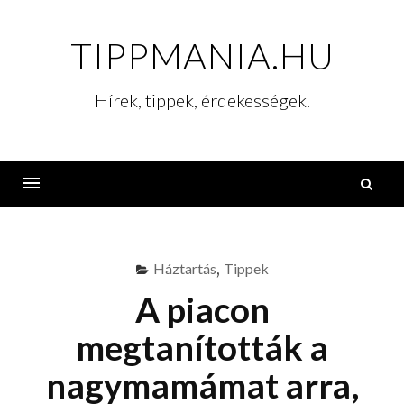
Skip
to
TIPPMANIA.HU
content
Hírek, tippek, érdekességek.
K
Menu
Háztartás
,
Tippek
A piacon
megtanították a
nagymamámat arra,