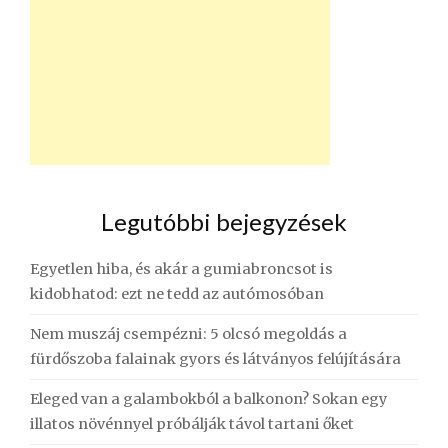
Legutóbbi bejegyzések
Egyetlen hiba, és akár a gumiabroncsot is
kidobhatod: ezt ne tedd az autómosóban
Nem muszáj csempézni: 5 olcsó megoldás a
fürdőszoba falainak gyors és látványos felújítására
Eleged van a galambokból a balkonon? Sokan egy
illatos növénnyel próbálják távol tartani őket