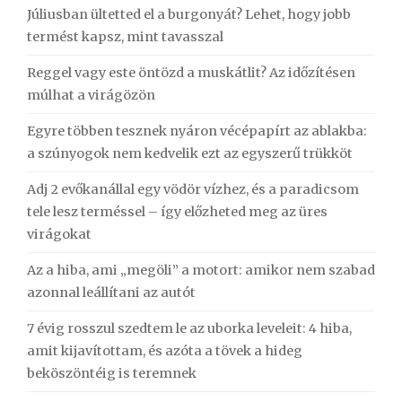
Júliusban ültetted el a burgonyát? Lehet, hogy jobb
termést kapsz, mint tavasszal
Reggel vagy este öntözd a muskátlit? Az időzítésen
múlhat a virágözön
Egyre többen tesznek nyáron vécépapírt az ablakba:
a szúnyogok nem kedvelik ezt az egyszerű trükköt
Adj 2 evőkanállal egy vödör vízhez, és a paradicsom
tele lesz terméssel – így előzheted meg az üres
virágokat
Az a hiba, ami „megöli” a motort: amikor nem szabad
azonnal leállítani az autót
7 évig rosszul szedtem le az uborka leveleit: 4 hiba,
amit kijavítottam, és azóta a tövek a hideg
beköszöntéig is teremnek