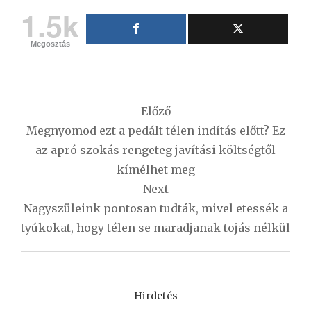
1.5k
Megosztás
Bejegyzés
Előző
navigáció
Megnyomod ezt a pedált télen indítás előtt? Ez
az apró szokás rengeteg javítási költségtől
kímélhet meg
Next
Nagyszüleink pontosan tudták, mivel etessék a
tyúkokat, hogy télen se maradjanak tojás nélkül
Hirdetés