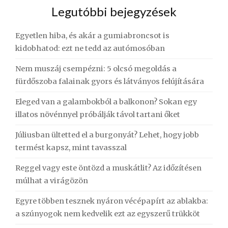
Legutóbbi bejegyzések
Egyetlen hiba, és akár a gumiabroncsot is
kidobhatod: ezt ne tedd az autómosóban
Nem muszáj csempézni: 5 olcsó megoldás a
fürdőszoba falainak gyors és látványos felújítására
Eleged van a galambokból a balkonon? Sokan egy
illatos növénnyel próbálják távol tartani őket
Júliusban ültetted el a burgonyát? Lehet, hogy jobb
termést kapsz, mint tavasszal
Reggel vagy este öntözd a muskátlit? Az időzítésen
múlhat a virágözön
Egyre többen tesznek nyáron vécépapírt az ablakba:
a szúnyogok nem kedvelik ezt az egyszerű trükköt