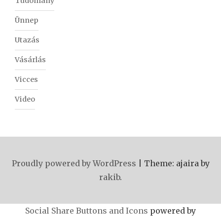
Tudomány
Ünnep
Utazás
Vásárlás
Vicces
Video
Proudly powered by WordPress
|
Theme: ajaira by
rakib
.
Social Share Buttons and Icons
powered by