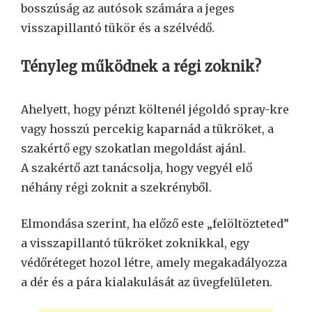
bosszúság az autósok számára a jeges
visszapillantó tükör és a szélvédő.
Tényleg működnek a régi zoknik?
Ahelyett, hogy pénzt költenél jégoldó spray-kre
vagy hosszú percekig kaparnád a tükröket, a
szakértő egy szokatlan megoldást ajánl.
A szakértő azt tanácsolja, hogy vegyél elő
néhány régi zoknit a szekrényből.
Elmondása szerint, ha előző este „felöltözteted”
a visszapillantó tükröket zoknikkal, egy
védőréteget hozol létre, amely megakadályozza
a dér és a pára kialakulását az üvegfelületen.