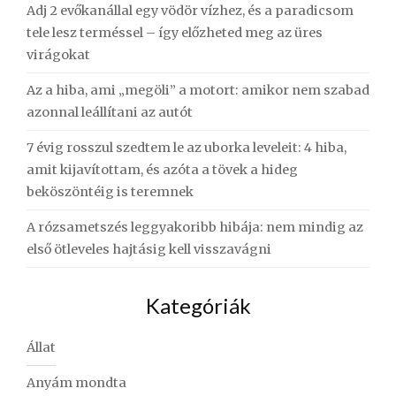
Adj 2 evőkanállal egy vödör vízhez, és a paradicsom
tele lesz terméssel – így előzheted meg az üres
virágokat
Az a hiba, ami „megöli” a motort: amikor nem szabad
azonnal leállítani az autót
7 évig rosszul szedtem le az uborka leveleit: 4 hiba,
amit kijavítottam, és azóta a tövek a hideg
beköszöntéig is teremnek
A rózsametszés leggyakoribb hibája: nem mindig az
első ötleveles hajtásig kell visszavágni
Kategóriák
Állat
Anyám mondta