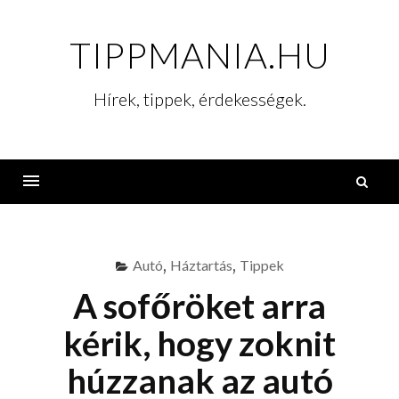
Skip
to
TIPPMANIA.HU
content
Hírek, tippek, érdekességek.
K
Menu
Autó
,
Háztartás
,
Tippek
A sofőröket arra
kérik, hogy zoknit
húzzanak az autó