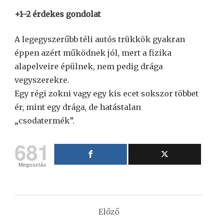
+1–2 érdekes gondolat
A legegyszerűbb téli autós trükkök gyakran
éppen azért működnek jól, mert a fizika
alapelveire épülnek, nem pedig drága
vegyszerekre.
Egy régi zokni vagy egy kis ecet sokszor többet
ér, mint egy drága, de hatástalan
„csodatermék”.
681
Megosztás
Bejegyzés
Előző