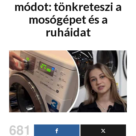
módot: tönkreteszi a
mosógépet és a
ruháidat
681