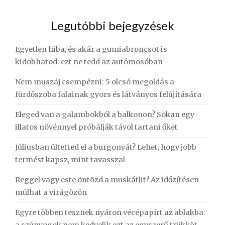
Legutóbbi bejegyzések
Egyetlen hiba, és akár a gumiabroncsot is
kidobhatod: ezt ne tedd az autómosóban
Nem muszáj csempézni: 5 olcsó megoldás a
fürdőszoba falainak gyors és látványos felújítására
Eleged van a galambokból a balkonon? Sokan egy
illatos növénnyel próbálják távol tartani őket
Júliusban ültetted el a burgonyát? Lehet, hogy jobb
termést kapsz, mint tavasszal
Reggel vagy este öntözd a muskátlit? Az időzítésen
múlhat a virágözön
Egyre többen tesznek nyáron vécépapírt az ablakba: