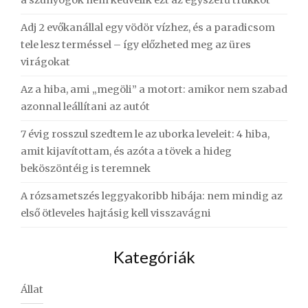
a szúnyogok nem kedvelik ezt az egyszerű trükköt
Adj 2 evőkanállal egy vödör vízhez, és a paradicsom
tele lesz terméssel – így előzheted meg az üres
virágokat
Az a hiba, ami „megöli” a motort: amikor nem szabad
azonnal leállítani az autót
7 évig rosszul szedtem le az uborka leveleit: 4 hiba,
amit kijavítottam, és azóta a tövek a hideg
beköszöntéig is teremnek
A rózsametszés leggyakoribb hibája: nem mindig az
első ötleveles hajtásig kell visszavágni
Kategóriák
Állat