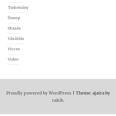
Tudomány
Ünnep
Utazás
Vásárlás
Vicces
Video
Proudly powered by WordPress
|
Theme: ajaira by
rakib
.