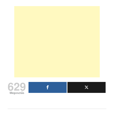
629
Megosztás
Bejegyzés