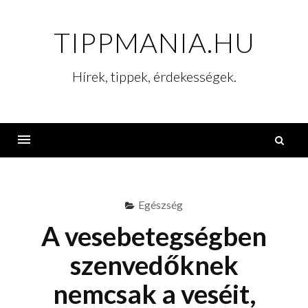
Skip
to
TIPPMANIA.HU
content
Hírek, tippek, érdekességek.
K
Menu
Egészség
A vesebetegségben
szenvedőknek
nemcsak a veséit,