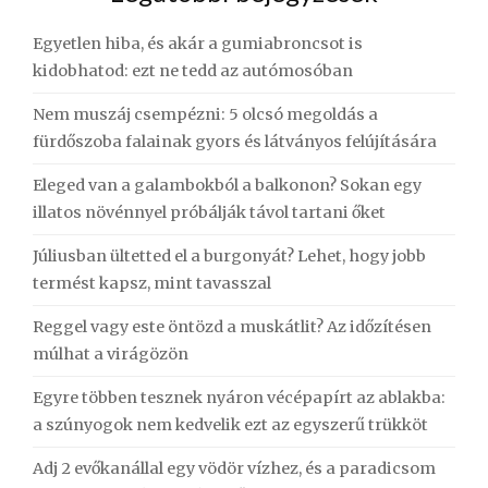
Egyetlen hiba, és akár a gumiabroncsot is
kidobhatod: ezt ne tedd az autómosóban
Nem muszáj csempézni: 5 olcsó megoldás a
fürdőszoba falainak gyors és látványos felújítására
Eleged van a galambokból a balkonon? Sokan egy
illatos növénnyel próbálják távol tartani őket
Júliusban ültetted el a burgonyát? Lehet, hogy jobb
termést kapsz, mint tavasszal
Reggel vagy este öntözd a muskátlit? Az időzítésen
múlhat a virágözön
Egyre többen tesznek nyáron vécépapírt az ablakba:
a szúnyogok nem kedvelik ezt az egyszerű trükköt
Adj 2 evőkanállal egy vödör vízhez, és a paradicsom