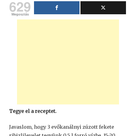
629
Megosztás
Tegye el a receptet.
Javaslom, hogy 3 evőkanálnyi zúzott fekete
ribizlilevelet tegyünk 0,5 l forró vízbe, 15-20