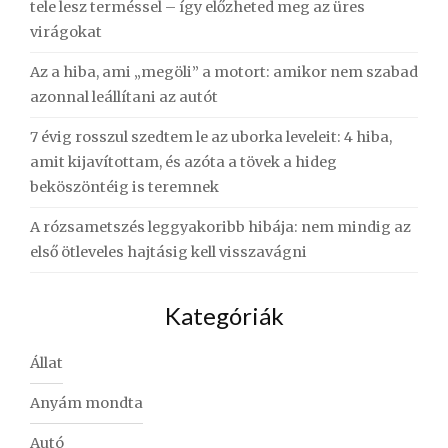
tele lesz terméssel – így előzheted meg az üres
virágokat
Az a hiba, ami „megöli” a motort: amikor nem szabad
azonnal leállítani az autót
7 évig rosszul szedtem le az uborka leveleit: 4 hiba,
amit kijavítottam, és azóta a tövek a hideg
beköszöntéig is teremnek
A rózsametszés leggyakoribb hibája: nem mindig az
első ötleveles hajtásig kell visszavágni
Kategóriák
Állat
Anyám mondta
Autó