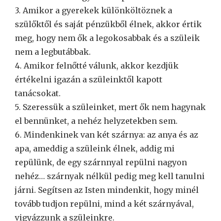
3. Amikor a gyerekek különköltöznek a
szülőktől és saját pénzükből élnek, akkor értik
meg, hogy nem ők a legokosabbak és a szüleik
nem a legbutábbak.
4. Amikor felnőtté válunk, akkor kezdjük
értékelni igazán a szüleinktől kapott
tanácsokat.
5. Szeressük a szüleinket, mert ők nem hagynak
el bennünket, a nehéz helyzetekben sem.
6. Mindenkinek van két szárnya: az anya és az
apa, ameddig a szüleink élnek, addig mi
repülünk, de egy szárnnyal repülni nagyon
nehéz… szárnyak nélkül pedig meg kell tanulni
járni. Segítsen az Isten mindenkit, hogy minél
tovább tudjon repülni, mind a két szárnyával,
vigyázzunk a szüleinkre.