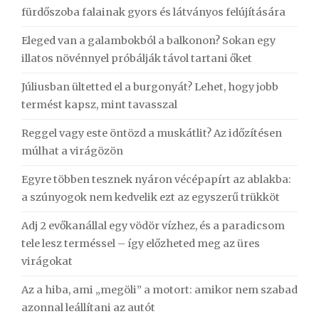
fürdőszoba falainak gyors és látványos felújítására
Eleged van a galambokból a balkonon? Sokan egy
illatos növénnyel próbálják távol tartani őket
Júliusban ültetted el a burgonyát? Lehet, hogy jobb
termést kapsz, mint tavasszal
Reggel vagy este öntözd a muskátlit? Az időzítésen
múlhat a virágözön
Egyre többen tesznek nyáron vécépapírt az ablakba:
a szúnyogok nem kedvelik ezt az egyszerű trükköt
Adj 2 evőkanállal egy vödör vízhez, és a paradicsom
tele lesz terméssel – így előzheted meg az üres
virágokat
Az a hiba, ami „megöli” a motort: amikor nem szabad
azonnal leállítani az autót