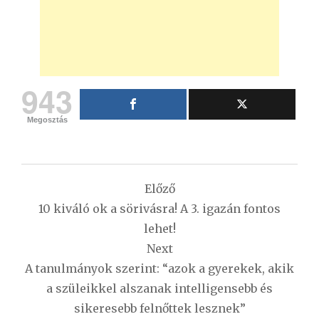
943
Megosztás
Bejegyzés
Előző
navigáció
10 kiváló ok a sörivásra! A 3. igazán fontos
lehet!
Next
A tanulmányok szerint: “azok a gyerekek, akik
a szüleikkel alszanak intelligensebb és
sikeresebb felnőttek lesznek”