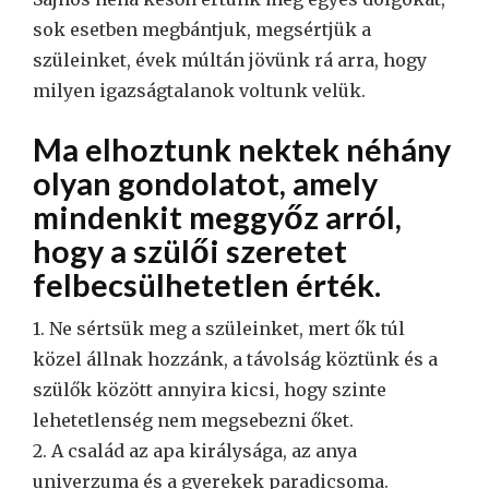
sok esetben megbántjuk, megsértjük a
szüleinket, évek múltán jövünk rá arra, hogy
milyen igazságtalanok voltunk velük.
Ma elhoztunk nektek néhány
olyan gondolatot, amely
mindenkit meggyőz arról,
hogy a szülői szeretet
felbecsülhetetlen érték.
1. Ne sértsük meg a szüleinket, mert ők túl
közel állnak hozzánk, a távolság köztünk és a
szülők között annyira kicsi, hogy szinte
lehetetlenség nem megsebezni őket.
2. A család az apa királysága, az anya
univerzuma és a gyerekek paradicsoma.