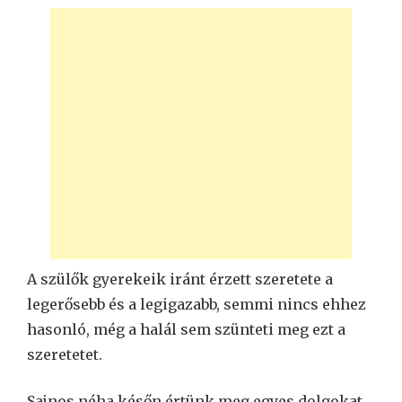
A szülők gyerekeik iránt érzett szeretete a
legerősebb és a legigazabb, semmi nincs ehhez
hasonló, még a halál sem szünteti meg ezt a
szeretetet.
Sajnos néha későn értünk meg egyes dolgokat,