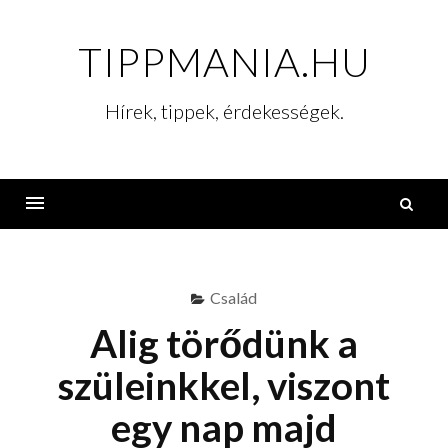
Skip
to
TIPPMANIA.HU
content
Hírek, tippek, érdekességek.
K
Menu
Család
Alig törődünk a
szüleinkkel, viszont
egy nap majd