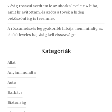
7 évig rosszul szedtem le az uborka leveleit: 4 hiba,
amit kijavítottam, és azóta a tövek a hideg
beköszöntéig is teremnek
A rózsametszés leggyakoribb hibája: nem mindig az
első ötleveles hajtásig kell visszavágni
Kategóriák
Állat
Anyám mondta
Autó
Barkács
Biztonság