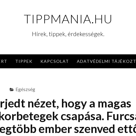
TIPPMANIA.HU
Hírek, tippek, érdekességek.
ERT
TIPPEK
KAPCSOLAT
ADATVÉDELMI TÁJÉKOZ
Egészség
rjedt nézet, hogy a magas
ukorbetegek csapása. Furcs
egtöbb ember szenved ett