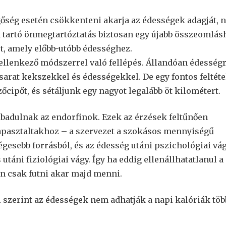
gőség esetén csökkenteni akarja az édességek adagját, 
 tartó önmegtartóztatás biztosan egy újabb összeomlás
t, amely előbb-utóbb édességhez.
llenkező módszerrel való fellépés. Állandóan édesség
sarat kekszekkel és édességekkel. De egy fontos feltéte
őcipőt, és sétáljunk egy nagyot legalább öt kilométert.
zabadulnak az endorfinok. Ezek az érzések feltűnően
apasztaltakhoz – a szervezet a szokásos mennyiségű
esebb forrásból, és az édesség utáni pszichológiai vá
 utáni fiziológiai vágy. Így ha eddig ellenállhatatlanul a
n csak futni akar majd menni.
szerint az édességek nem adhatják a napi kalóriák töb