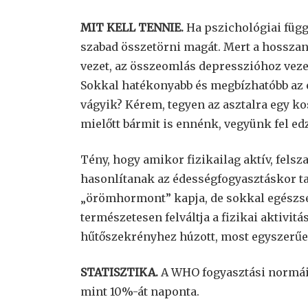
MIT KELL TENNIE.
Ha pszichológiai füg
szabad összetörni magát. Mert a hosszan
vezet, az összeomlás depresszióhoz veze
Sokkal hatékonyabb és megbízhatóbb az e
vágyik? Kérem, tegyen az asztalra egy ko
mielőtt bármit is ennénk, vegyünk fel edz
Tény, hogy amikor fizikailag aktív, fels
hasonlítanak az édességfogyasztáskor t
„örömhormont” kapja, de sokkal egészség
természetesen felváltja a fizikai aktivitás
hűtőszekrényhez húzott, most egyszerűe
STATISZTIKA.
A WHO fogyasztási normái 
mint 10%-át naponta.