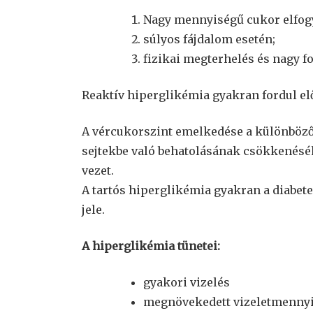
Nagy mennyiségű cukor elfogy
súlyos fájdalom esetén;
fizikai megterhelés és nagy f
Reaktív hiperglikémia gyakran fordul elő
A vércukorszint emelkedése a különböző
sejtekbe való behatolásának csökkenés
vezet.
A tartós hiperglikémia gyakran a diabete
jele.
A hiperglikémia tünetei:
gyakori vizelés
megnövekedett vizeletmenny