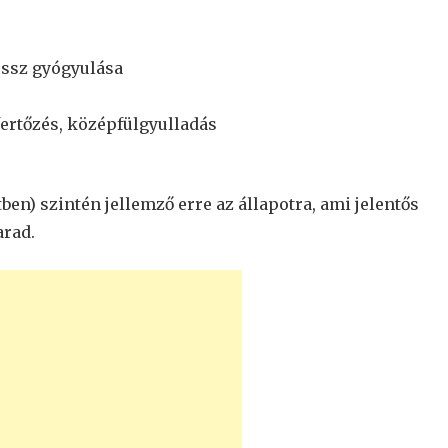
ossz gyógyulása
fertőzés, középfülgyulladás
tben) szintén jellemző erre az állapotra, ami jelentős
arad.