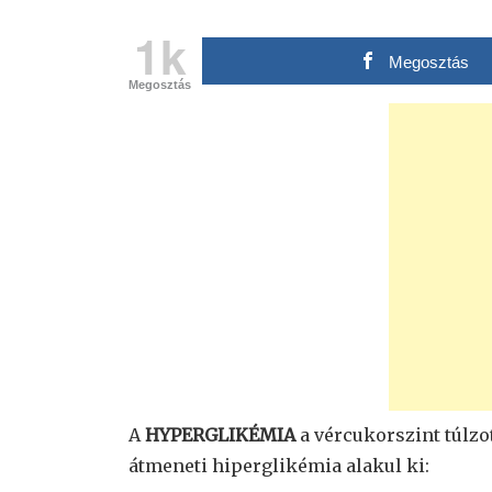
1k
Megosztás
Megosztás
A
HYPERGLIKÉMIA
a vércukorszint túlz
átmeneti hiperglikémia alakul ki: