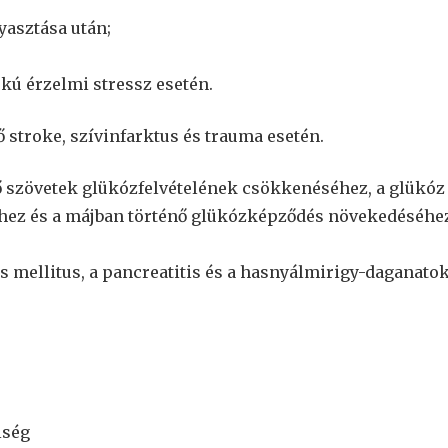
asztása után;
okú érzelmi stressz esetén.
 stroke, szívinfarktus és trauma esetén.
 szövetek glükózfelvételének csökkenéséhez, a glükóz
éhez és a májban történő glükózképződés növekedéséhe
s mellitus, a pancreatitis és a hasnyálmirigy-daganato
iség