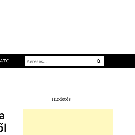
Keresés:
Menu
TATÓ
Hirdetés
a
ől