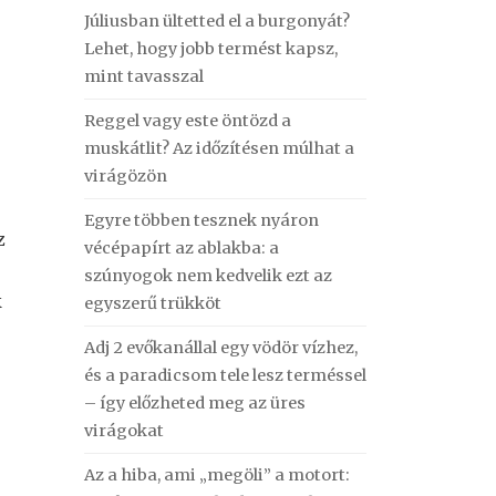
Júliusban ültetted el a burgonyát?
Lehet, hogy jobb termést kapsz,
mint tavasszal
Reggel vagy este öntözd a
muskátlit? Az időzítésen múlhat a
virágözön
Egyre többen tesznek nyáron
z
vécépapírt az ablakba: a
szúnyogok nem kedvelik ezt az
k
egyszerű trükköt
Adj 2 evőkanállal egy vödör vízhez,
és a paradicsom tele lesz terméssel
– így előzheted meg az üres
virágokat
Az a hiba, ami „megöli” a motort: