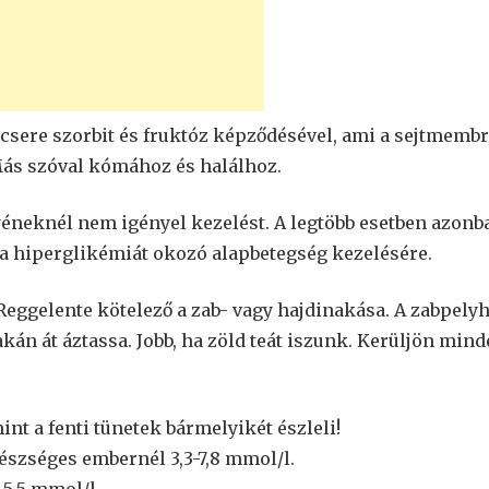
csere szorbit és fruktóz képződésével, ami a sejtmemb
Más szóval kómához és halálhoz.
éneknél nem igényel kezelést. A legtöbb esetben azonb
 a hiperglikémiát okozó alapbetegség kezelésére.
eggelente kötelező a zab- vagy hajdinakása. A zabpelyh
akán át áztassa. Jobb, ha zöld teát iszunk. Kerüljön mind
nt a fenti tünetek bármelyikét észleli!
szséges embernél 3,3-7,8 mmol/l.