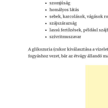
szomjúság
homályos látás
sebek, karcolások, vágások r
szájszárazság
lassú fertőzések, például száj
szívritmuszavar
A glikozuria (cukor kiválasztása a vizele
fogyáshoz vezet, bár az étvágy állandó m