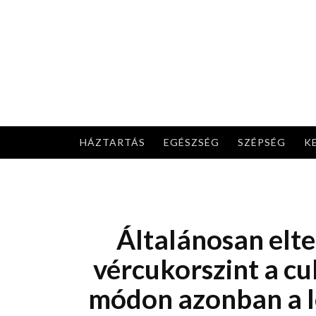
Skip
to
content
HÁZTARTÁS
EGÉSZSÉG
SZÉPSÉG
K
Általánosan elte
vércukorszint a c
módon azonban a l