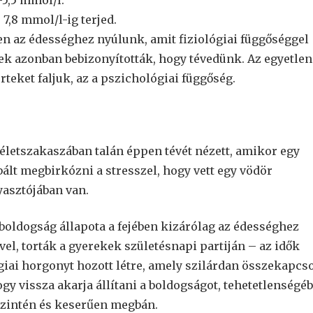
5,5 mmol/l.
7,8 mmol/l-ig terjed.
en az édességhez nyúlunk, amit fiziológiai függőséggel
k azonban bebizonyították, hogy tévedünk. Az egyetlen
teket faljuk, az a pszichológiai függőség.
életszakaszában talán éppen tévét nézett, amikor egy
ált megbirkózni a stresszel, hogy vett egy vödör
yasztójában van.
 boldogság állapota a fejében kizárólag az édességhez
vel, torták a gyerekek születésnapi partiján – az idők
iai horgonyt hozott létre, amely szilárdan összekapcso
ogy vissza akarja állítani a boldogságot, tehetetlenségé
szintén és keserűen megbán.