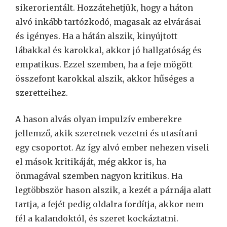
sikerorientált. Hozzátehetjük, hogy a háton
alvó inkább tartózkodó, magasak az elvárásai
és igényes. Ha a hátán alszik, kinyújtott
lábakkal és karokkal, akkor jó hallgatóság és
empatikus. Ezzel szemben, ha a feje mögött
összefont karokkal alszik, akkor hűséges a
szeretteihez.
A hason alvás olyan impulzív emberekre
jellemző, akik szeretnek vezetni és utasítani
egy csoportot. Az így alvó ember nehezen viseli
el mások kritikáját, még akkor is, ha
önmagával szemben nagyon kritikus. Ha
legtöbbször hason alszik, a kezét a párnája alatt
tartja, a fejét pedig oldalra fordítja, akkor nem
fél a kalandoktól, és szeret kockáztatni.