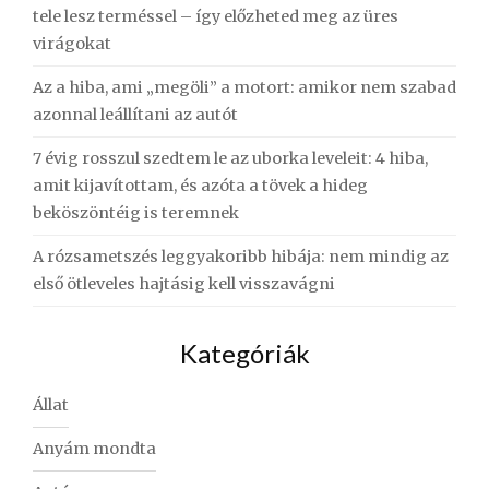
tele lesz terméssel – így előzheted meg az üres
virágokat
Az a hiba, ami „megöli” a motort: amikor nem szabad
azonnal leállítani az autót
7 évig rosszul szedtem le az uborka leveleit: 4 hiba,
amit kijavítottam, és azóta a tövek a hideg
beköszöntéig is teremnek
A rózsametszés leggyakoribb hibája: nem mindig az
első ötleveles hajtásig kell visszavágni
Kategóriák
Állat
Anyám mondta