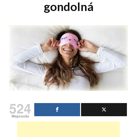
gondolná
524
Megosztás