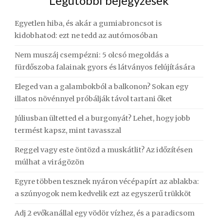
Legutóbbi bejegyzések
Egyetlen hiba, és akár a gumiabroncsot is
kidobhatod: ezt ne tedd az autómosóban
Nem muszáj csempézni: 5 olcsó megoldás a
fürdőszoba falainak gyors és látványos felújítására
Eleged van a galambokból a balkonon? Sokan egy
illatos növénnyel próbálják távol tartani őket
Júliusban ültetted el a burgonyát? Lehet, hogy jobb
termést kapsz, mint tavasszal
Reggel vagy este öntözd a muskátlit? Az időzítésen
múlhat a virágözön
Egyre többen tesznek nyáron vécépapírt az ablakba:
a szúnyogok nem kedvelik ezt az egyszerű trükköt
Adj 2 evőkanállal egy vödör vízhez, és a paradicsom