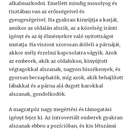
alkalmazkodni. Emellett mindig mosolyog és
tisztában van az erősségeivel és
gyengeségeivel. Ha gyakran kinyújtja a karját,
amikor az oldalán alszik, az a közelség iránti
igényt és az új élményekre való nyitottságot
mutatja. Ha viszont szorosan átöleli a párnáját,
akkor mély érzelmi kapcsolatra vágyik. Azok
az emberek, akik az oldalukon, kinyújtott
végtagokkal alszanak, nagyon hiszékenyek, és
gyorsan becsaphatók, míg azok, akik behajlított
lábakkal és a párna alá dugott karokkal
alszanak, gondolkodók.
A magzatpóz nagy megértési és támogatási
igényt fejez ki. Az introvertált emberek gyakran
alszanak ebben a pozícióban, és kis létszámú