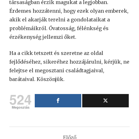
társaságban érzik magukat a legjobban.
Érdemes hozzátenni, hogy ezek olyan emberek,
akik el akarják terelni a gondolataikat a
problémáikról. Óvatosság, félénkség és
érzékenység jellemzi őket.
Ha a cikk tetszett és szeretne az oldal
fejlődéséhez, sikeréhez hozzájárulni, kérjük, ne
felejtse el megosztani családtagjaival,
barátaival. Köszönjük.
524
Megosztás
Bejegyzés
Előző