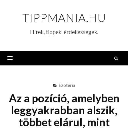
Skip
to
TIPPMANIA.HU
content
Hírek, tippek, érdekességek.
K
Menu
Ezotéria
Az a pozíció, amelyben
leggyakrabban alszik,
többet elárul, mint