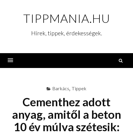
Skip
to
TIPPMANIA.HU
content
Hírek, tippek, érdekességek.
K
Menu
Barkács
,
Tippek
Cementhez adott
anyag, amitől a beton
10 év múlva szétesik: