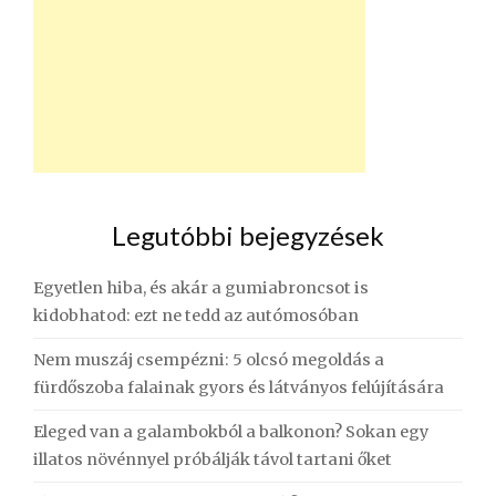
Legutóbbi bejegyzések
Egyetlen hiba, és akár a gumiabroncsot is
kidobhatod: ezt ne tedd az autómosóban
Nem muszáj csempézni: 5 olcsó megoldás a
fürdőszoba falainak gyors és látványos felújítására
Eleged van a galambokból a balkonon? Sokan egy
illatos növénnyel próbálják távol tartani őket