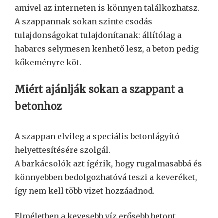
amivel az interneten is könnyen találkozhatsz.
A szappannak sokan szinte csodás
tulajdonságokat tulajdonítanak: állítólag a
habarcs selymesen kenhető lesz, a beton pedig
kőkeményre köt.
Miért ajánlják sokan a szappant a
betonhoz
A szappan elvileg a speciális betonlágyító
helyettesítésére szolgál.
A barkácsolók azt ígérik, hogy rugalmasabbá és
könnyebben bedolgozhatóvá teszi a keveréket,
így nem kell több vizet hozzáadnod.
Elméletben a kevesebb víz erősebb betont