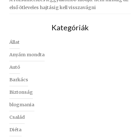
első ötleveles hajtásig kell visszavágni
Kategóriák
Állat
Anyám mondta
Autó
Barkács
Biztonság
blogmania
Család
Diéta