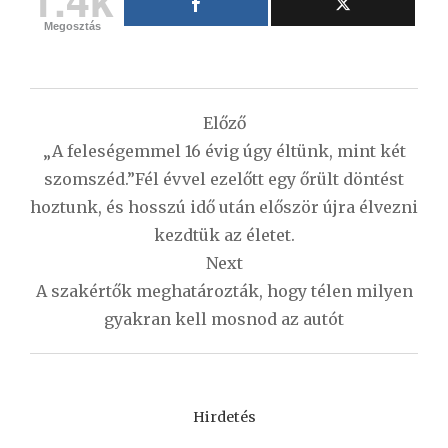
Megosztás
Bejegyzés
Előző
navigáció
„A feleségemmel 16 évig úgy éltünk, mint két
szomszéd.”Fél évvel ezelőtt egy őrült döntést
hoztunk, és hosszú idő után először újra élvezni
kezdtük az életet.
Next
A szakértők meghatározták, hogy télen milyen
gyakran kell mosnod az autót
Hirdetés