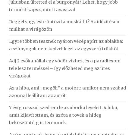
Júliusban ültetted el a burgonyát? Lehet, hogy jobb
termést kapsz, mint tavasszal
Reggel vagy este öntözd a muskátlit? Az időzítésen
múlhat a virágözön
Egyre többen tesznek nyáron vécépapírt az ablakba:
a szúnyogok nem kedvelik ezt az egyszerű trükköt
Adj 2 evőkanállal egy vödör vízhez, és a paradicsom
tele lesz terméssel – így előzheted meg az üres
virágokat
Az a hiba, ami „megöli” a motort: amikor nem szabad
azonnal leállítani az autót
7 évig rosszul szedtem le az uborka leveleit: 4 hiba,
amit kijavítottam, és azóta a tövek a hideg
beköszöntéig is teremnek
A rózsametszés leggyakoribb hibája: nem mindig az