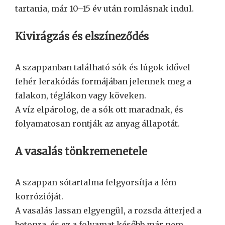
tartania, már 10–15 év után romlásnak indul.
Kivirágzás és elszíneződés
A szappanban található sók és lúgok idővel
fehér lerakódás formájában jelennek meg a
falakon, téglákon vagy köveken.
A víz elpárolog, de a sók ott maradnak, és
folyamatosan rontják az anyag állapotát.
A vasalás tönkremenetele
A szappan sótartalma felgyorsítja a fém
korrózióját.
A vasalás lassan elgyengül, a rozsda átterjed a
betonra, és ez a folyamat később már nem