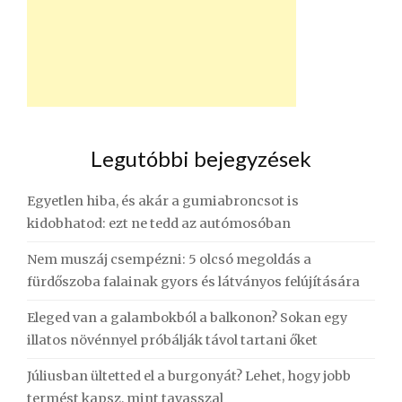
Legutóbbi bejegyzések
Egyetlen hiba, és akár a gumiabroncsot is
kidobhatod: ezt ne tedd az autómosóban
Nem muszáj csempézni: 5 olcsó megoldás a
fürdőszoba falainak gyors és látványos felújítására
Eleged van a galambokból a balkonon? Sokan egy
illatos növénnyel próbálják távol tartani őket
Júliusban ültetted el a burgonyát? Lehet, hogy jobb
termést kapsz, mint tavasszal