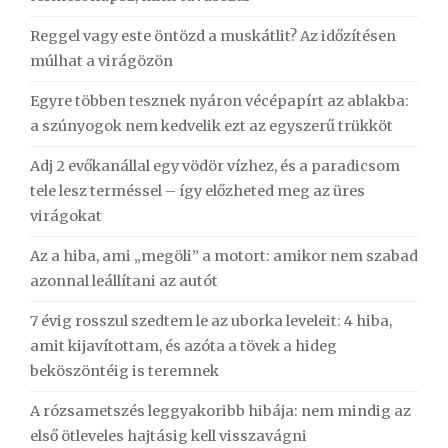
Reggel vagy este öntözd a muskátlit? Az időzítésen
múlhat a virágözön
Egyre többen tesznek nyáron vécépapírt az ablakba:
a szúnyogok nem kedvelik ezt az egyszerű trükköt
Adj 2 evőkanállal egy vödör vízhez, és a paradicsom
tele lesz terméssel – így előzheted meg az üres
virágokat
Az a hiba, ami „megöli” a motort: amikor nem szabad
azonnal leállítani az autót
7 évig rosszul szedtem le az uborka leveleit: 4 hiba,
amit kijavítottam, és azóta a tövek a hideg
beköszöntéig is teremnek
A rózsametszés leggyakoribb hibája: nem mindig az
első ötleveles hajtásig kell visszavágni