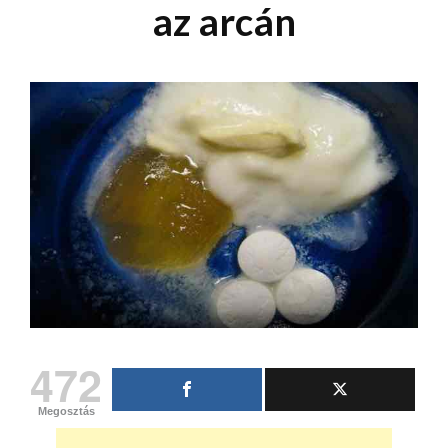
az arcán
472
Megosztás