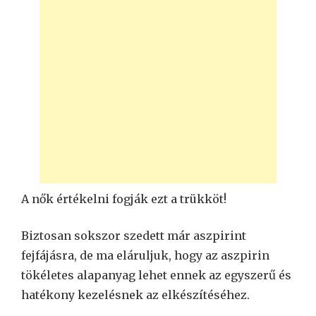
A nők értékelni fogják ezt a trükköt!
Biztosan sokszor szedett már aszpirint
fejfájásra, de ma eláruljuk, hogy az aszpirin
tökéletes alapanyag lehet ennek az egyszerű és
hatékony kezelésnek az elkészítéséhez.