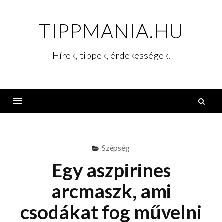
Skip
to
TIPPMANIA.HU
content
Hírek, tippek, érdekességek.
K
Menu
Szépség
Egy aszpirines
arcmaszk, ami
csodákat fog művelni