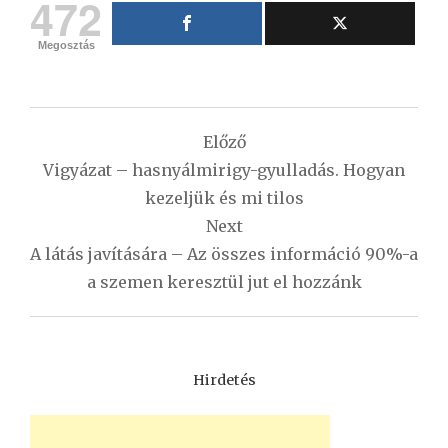
472
Megosztás
Bejegyzés
Előző
navigáció
Vigyázat – hasnyálmirigy-gyulladás. Hogyan
kezeljük és mi tilos
Next
A látás javítására – Az összes információ 90%-a
a szemen keresztül jut el hozzánk
Hirdetés