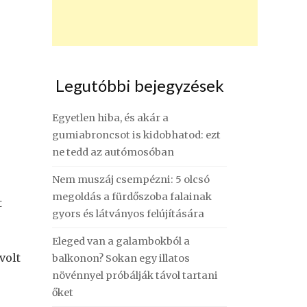
Legutóbbi bejegyzések
Egyetlen hiba, és akár a
gumiabroncsot is kidobhatod: ezt
ne tedd az autómosóban
Nem muszáj csempézni: 5 olcsó
megoldás a fürdőszoba falainak
t
gyors és látványos felújítására
Eleged van a galambokból a
volt
balkonon? Sokan egy illatos
növénnyel próbálják távol tartani
őket