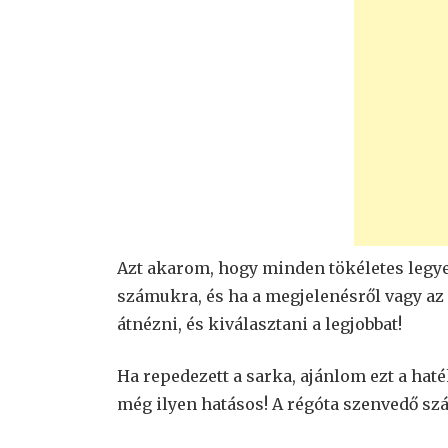
Azt akarom, hogy minden tökéletes legy
számukra, és ha a megjelenésről vagy az
átnézni, és kiválasztani a legjobbat!
Ha repedezett a sarka, ajánlom ezt a ha
még ilyen hatásos! A régóta szenvedő szá