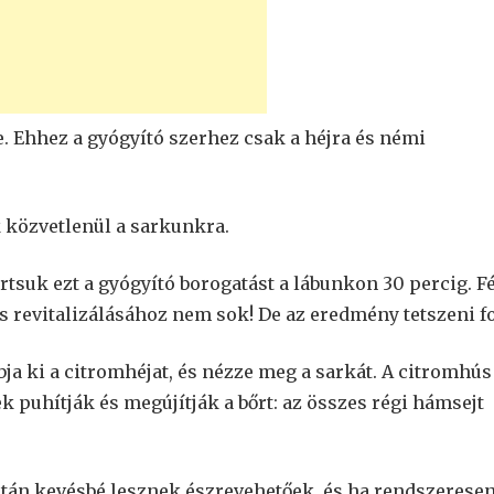
lre. Ehhez a gyógyító szerhez csak a héjra és némi
 közvetlenül a sarkunkra.
rtsuk ezt a gyógyító borogatást a lábunkon 30 percig. Fé
s revitalizálásához nem sok! De az eredmény tetszeni f
obja ki a citromhéjat, és nézze meg a sarkát. A citromhús
ek puhítják és megújítják a bőrt: az összes régi hámsejt
után kevésbé lesznek észrevehetőek, és ha rendszerese