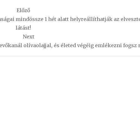
Előző
ságai mindössze 1 hét alatt helyreállíthatják az elveszte
látást!
Next
 evőkanál olívaolajjal, és életed végéig emlékezni fogsz 