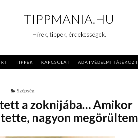
TIPPMANIA.HU
Hírek, tippek, érdekességek.
ERT
TIPPEK
KAPCSOLAT
ADATVÉDELMI TÁJÉKOZ
Szépség
 tett a zoknijába… Amikor
 tette, nagyon megörültem