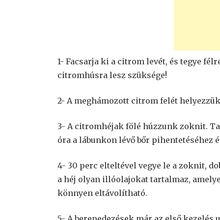
1- Facsarja ki a citrom levét, és tegye fé
citromhúsra lesz szüksége!
2- A meghámozott citrom felét helyezzük
3- A citromhéjak fölé húzzunk zoknit. Ta
óra a lábunkon lévő bőr pihentetéséhez é
4- 30 perc elteltével vegye le a zoknit, d
a héj olyan illóolajokat tartalmaz, amely
könnyen eltávolítható.
5- A berepedezések már az első kezelés 