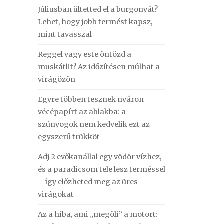
Júliusban ültetted el a burgonyát?
Lehet, hogy jobb termést kapsz,
mint tavasszal
Reggel vagy este öntözd a
muskátlit? Az időzítésen múlhat a
virágözön
Egyre többen tesznek nyáron
vécépapírt az ablakba: a
szúnyogok nem kedvelik ezt az
egyszerű trükköt
Adj 2 evőkanállal egy vödör vízhez,
és a paradicsom tele lesz terméssel
– így előzheted meg az üres
virágokat
Az a hiba, ami „megöli” a motort: