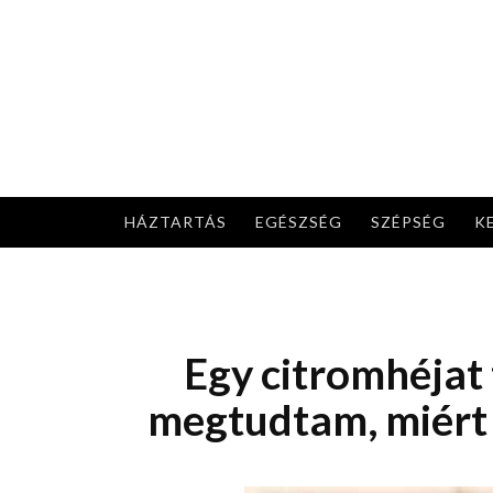
Skip
to
content
HÁZTARTÁS
EGÉSZSÉG
SZÉPSÉG
K
Egy citromhéjat
megtudtam, miért