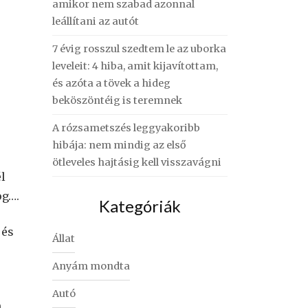
amikor nem szabad azonnal
leállítani az autót
7 évig rosszul szedtem le az uborka
leveleit: 4 hiba, amit kijavítottam,
és azóta a tövek a hideg
beköszöntéig is teremnek
A rózsametszés leggyakoribb
hibája: nem mindig az első
ötleveles hajtásig kell visszavágni
l
og….
Kategóriák
 és
Állat
Anyám mondta
Autó
n