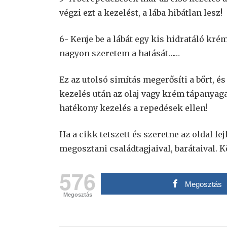
végzi ezt a kezelést, a lába hibátlan lesz!
6- Kenje be a lábát egy kis hidratáló kré
nagyon szeretem a hatását……
Ez az utolsó simítás megerősíti a bőrt, é
kezelés után az olaj vagy krém tápanyaga
hatékony kezelés a repedések ellen!
Ha a cikk tetszett és szeretne az oldal fe
megosztani családtagjaival, barátaival. 
576
Megosztás
Megosztás