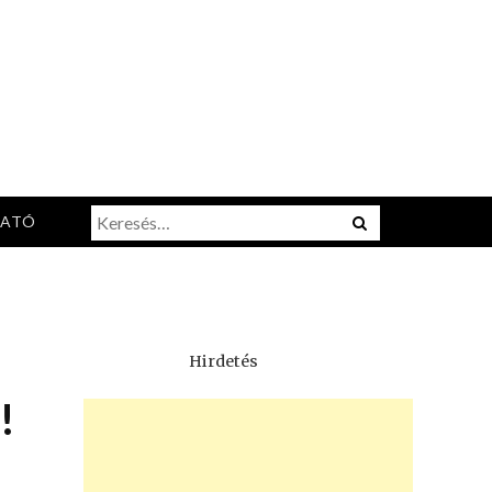
Keresés:
Menu
TATÓ
Hirdetés
!