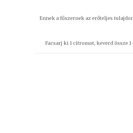
Bejegyzés
navigáció
Ennek a fűszernek az erőteljes tulajdon
Facsarj ki 1 citromot, keverd össze 1