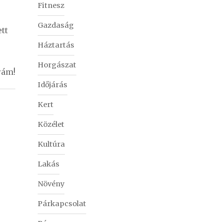
Fitnesz
Gazdaság
tt
Háztartás
Horgászat
rám!
Időjárás
Kert
Közélet
Kultúra
Lakás
Növény
Párkapcsolat