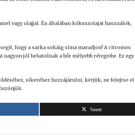
mmel vagy olajjal. Én általában kókuszolajat használok,
s segít, hogy a sarka sokáig sima maradjon! A citromos
i nagyon jól behatolnak a bőr mélyebb rétegeibe. Ez egy
jlődéséhez, sikeréhez hozzájárulni, kérjük, ne felejtse el
Köszönjük.
Tweet