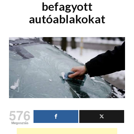
befagyott
autóablakokat
576
Megosztás