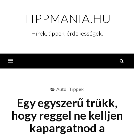
Skip
to
TIPPMANIA.HU
content
Hírek, tippek, érdekességek.
K
Menu
Autó
,
Tippek
Egy egyszerű trükk,
hogy reggel ne kelljen
kapargatnod a