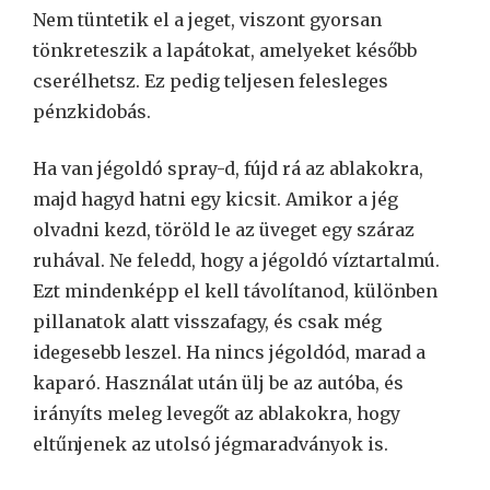
Nem tüntetik el a jeget, viszont gyorsan
tönkreteszik a lapátokat, amelyeket később
cserélhetsz. Ez pedig teljesen felesleges
pénzkidobás.
Ha van jégoldó spray-d, fújd rá az ablakokra,
majd hagyd hatni egy kicsit. Amikor a jég
olvadni kezd, töröld le az üveget egy száraz
ruhával. Ne feledd, hogy a jégoldó víztartalmú.
Ezt mindenképp el kell távolítanod, különben
pillanatok alatt visszafagy, és csak még
idegesebb leszel. Ha nincs jégoldód, marad a
kaparó. Használat után ülj be az autóba, és
irányíts meleg levegőt az ablakokra, hogy
eltűnjenek az utolsó jégmaradványok is.