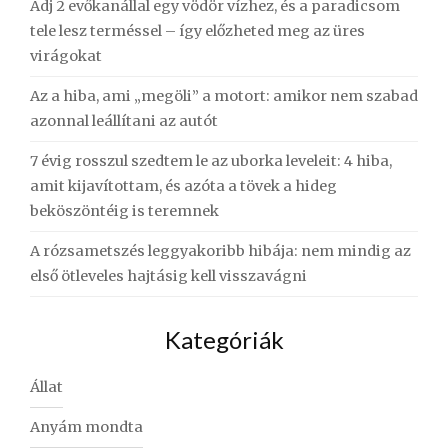
Adj 2 evőkanállal egy vödör vízhez, és a paradicsom
tele lesz terméssel – így előzheted meg az üres
virágokat
Az a hiba, ami „megöli” a motort: amikor nem szabad
azonnal leállítani az autót
7 évig rosszul szedtem le az uborka leveleit: 4 hiba,
amit kijavítottam, és azóta a tövek a hideg
beköszöntéig is teremnek
A rózsametszés leggyakoribb hibája: nem mindig az
első ötleveles hajtásig kell visszavágni
Kategóriák
Állat
Anyám mondta