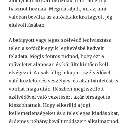
amelyek több kárt okoznak, mint amennyi
hasznot hoznak. Megmutatjuk, mi az, ami
valóban beválik az autóablakokra fagyott jég
eltávolításában.
A befagyott vagy jeges szélvédő leolvasztása
télen a sofőrök egyik legkevésbé kedvelt
feladata. Mégis fontos tudnod, hogy ezt a
műveletet alaposan és körültekintően kell
elvégezni. A csak félig lekapart szélvédővel
való közlekedés veszélyes, és akár büntetést is
vonhat maga után. Részben megtisztított
szélvédővel való vezetésért akár bírságot is
kiszabhatnak. Hogy elkerüld a jogi
kellemetlenségeket és a felesleges kiadásokat,
érdemes néhány bevált módszert alkalmaznod.