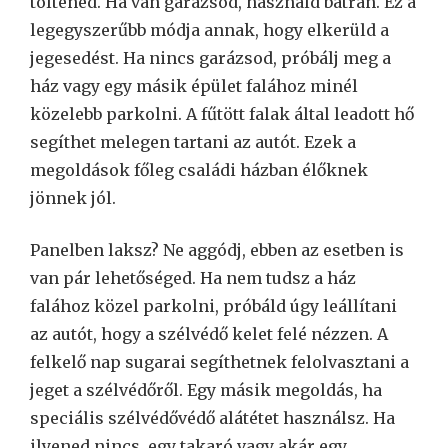
töltened. Ha van garázsod, használd bátran. Ez a
legegyszerűbb módja annak, hogy elkerüld a
jegesedést. Ha nincs garázsod, próbálj meg a
ház vagy egy másik épület falához minél
közelebb parkolni. A fűtött falak által leadott hő
segíthet melegen tartani az autót. Ezek a
megoldások főleg családi házban élőknek
jönnek jól.
Panelben laksz? Ne aggódj, ebben az esetben is
van pár lehetőséged. Ha nem tudsz a ház
falához közel parkolni, próbáld úgy leállítani
az autót, hogy a szélvédő kelet felé nézzen. A
felkelő nap sugarai segíthetnek felolvasztani a
jeget a szélvédőről. Egy másik megoldás, ha
speciális szélvédővédő alátétet használsz. Ha
ilyened nincs, egy takaró vagy akár egy