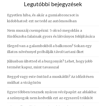
Legutóbbi bejegyzések
Egyetlen hiba, és akár a gumiabroncsot is
kidobhatod: ezt ne tedd az autómosóban
Nem muszáj csempézni: 5 olcsó megoldás a
fürdőszoba falainak gyors és látványos felújítására
Eleged van a galambokból a balkonon? Sokan egy
illatos növénnyel próbálják távol tartani őket
Júliusban ültetted el a burgonyát? Lehet, hogy jobb
termést kapsz, mint tavasszal
Reggel vagy este öntözd a muskátlit? Az időzítésen
múlhat a virágözön
Egyre többen tesznek nyáron vécépapírt az ablakba:
a szúnyogok nem kedvelik ezt az egyszerű trükköt