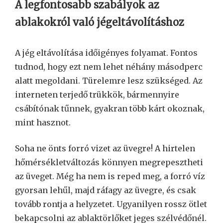
A legfontosabb szabályok az
ablakokról való jégeltávolításhoz
A jég eltávolítása időigényes folyamat. Fontos
tudnod, hogy ezt nem lehet néhány másodperc
alatt megoldani. Türelemre lesz szükséged. Az
interneten terjedő trükkök, bármennyire
csábítónak tűnnek, gyakran több kárt okoznak,
mint hasznot.
Soha ne önts forró vizet az üvegre! A hirtelen
hőmérsékletváltozás könnyen megrepesztheti
az üveget. Még ha nem is reped meg, a forró víz
gyorsan lehűl, majd ráfagy az üvegre, és csak
tovább rontja a helyzetet. Ugyanilyen rossz ötlet
bekapcsolni az ablaktörlőket jeges szélvédőnél.