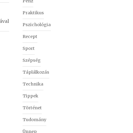
Pénz
Praktikus
ával
Pszichológia
Recept
Sport
Szépség
Táplálkozás
Technika
Tippek
Történet
Tudomány
Ünnep