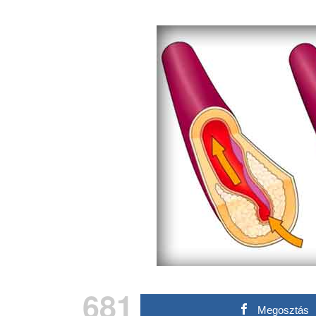
681
Megosztás