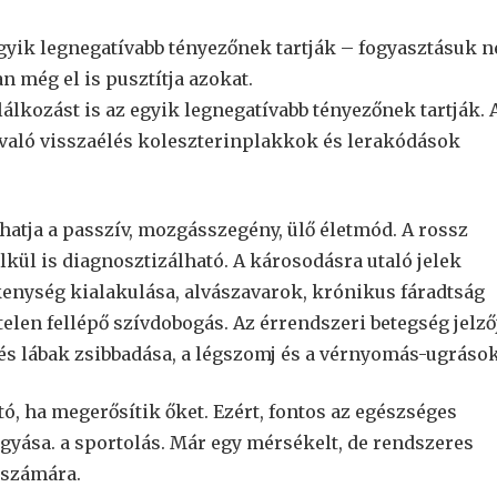
egyik legnegatívabb tényezőnek tartják – fogyasztásuk 
 még el is pusztítja azokat.
álkozást is az egyik legnegatívabb tényezőnek tartják. 
l való visszaélés koleszterinplakkok és lerakódások
atja a passzív, mozgásszegény, ülő életmód. A rossz
lkül is diagnosztizálható. A károsodásra utaló jelek
kenység kialakulása, alvászavarok, krónikus fáradtság
elen fellépő szívdobogás. Az érrendszeri betegség jelző
 és lábak zsibbadása, a légszomj és a vérnyomás-ugrások
ó, ha megerősítik őket. Ezért, fontos az egészséges
gyása. a sportolás. Már egy mérsékelt, de rendszeres
 számára.