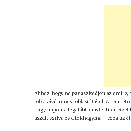
Ahhoz, hogy ne panaszkodjon az ereire, ta
több kávé, nincs több sült étel. A napi é
hogy naponta legalább másfél liter vizet
aszalt szilva és a fokhagyma – ezek az ét