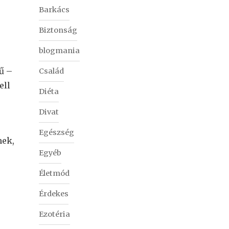
Barkács
Biztonság
blogmania
ű –
Család
ell
Diéta
Divat
Egészség
mek,
Egyéb
Életmód
Érdekes
Ezotéria