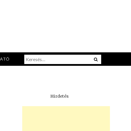
Keresés:
Menu
TATÓ
Hirdetés