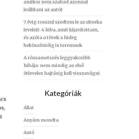
amikor nem szabad azonnal
leállítani az autót
7 évig rosszul szedtem le az uborka
leveleit: 4 hiba, amit kijavítottam,
és azóta a tövek a hideg
beköszöntéig is teremnek
A rózsametszés leggyakoribb
hibája: nem mindig az első
ötleveles hajtásig kell visszavágni
Kategóriák
ncs
os,
Állat
z
Anyám mondta
Autó