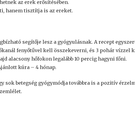
hetnek az erek erősítésében.
 hanem tisztítja is az ereket.
gbízható segítője lesz a gyógyulásnak. A recept egyszer
anál fenyőtűvel kell összekeverni, és 3 pohár vízzel k
 majd alacsony hőfokon legalább 10 percig hagyni főni.
Ajánlott kúra – 4 hónap.
ogy sok betegség gyógymódja továbbra is a pozitív érzel
szemlélet.