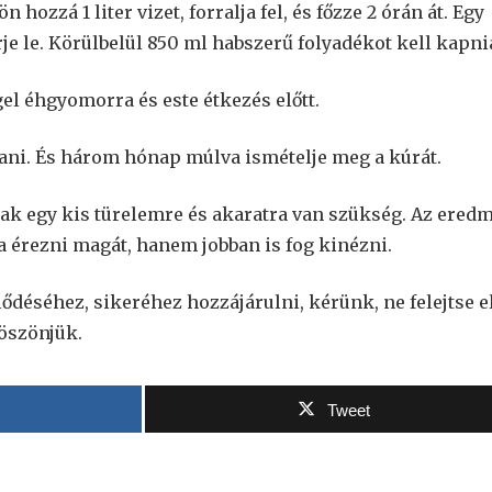
 hozzá 1 liter vizet, forralja fel, és főzze 2 órán át. Egy
rje le. Körülbelül 850 ml habszerű folyadékot kell kapni
ggel éhgyomorra és este étkezés előtt.
tani. És három hónap múlva ismételje meg a kúrát.
csak egy kis türelemre és akaratra van szükség. Az ered
a érezni magát, hanem jobban is fog kinézni.
jlődéséhez, sikeréhez hozzájárulni, kérünk, ne felejtse e
Köszönjük.
Tweet