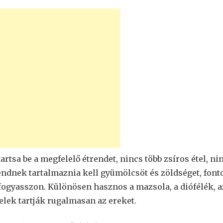
rtsa be a megfelelő étrendet, nincs több zsíros étel, ni
trendnek tartalmaznia kell gyümölcsöt és zöldséget, font
 fogyasszon. Különösen hasznos a mazsola, a diófélék, a
elek tartják rugalmasan az ereket.