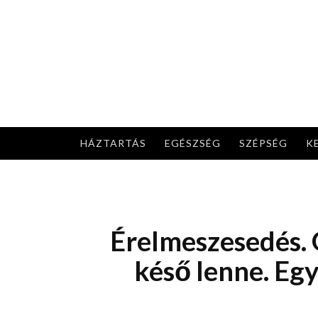
Skip
to
content
HÁZTARTÁS
EGÉSZSÉG
SZÉPSÉG
K
Érelmeszesedés. 
késő lenne. Egy