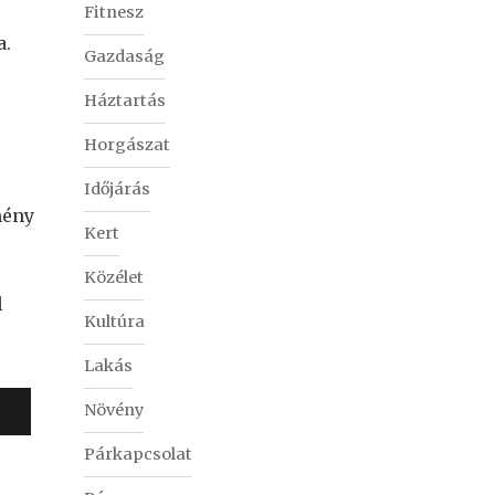
Fitnesz
a.
Gazdaság
Háztartás
Horgászat
Időjárás
mény
Kert
Közélet
l
Kultúra
Lakás
Növény
Párkapcsolat