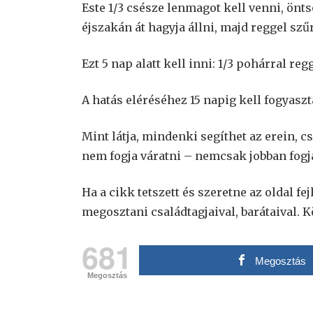
Este 1/3 csésze lenmagot kell venni, öntsön
éjszakán át hagyja állni, majd reggel szű
Ezt 5 nap alatt kell inni: 1/3 pohárral re
A hatás eléréséhez 15 napig kell fogyasz
Mint látja, mindenki segíthet az erein, 
nem fogja váratni – nemcsak jobban fogj
Ha a cikk tetszett és szeretne az oldal fe
megosztani családtagjaival, barátaival. 
681
Megosztás
Megosztás