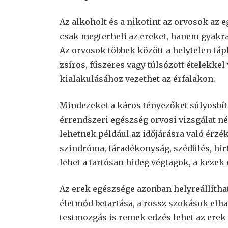
Az alkoholt és a nikotint az orvosok az 
csak megterheli az ereket, hanem gyakran
Az orvosok többek között a helytelen tápl
zsíros, fűszeres vagy túlsózott ételekke
kialakulásához vezethet az érfalakon.
Mindezeket a káros tényezőket súlyosbíth
érrendszeri egészség orvosi vizsgálat né
lehetnek például az időjárásra való érzé
szindróma, fáradékonyság, szédülés, hirt
lehet a tartósan hideg végtagok, a kezek
Az erek egészsége azonban helyreállíthat
életmód betartása, a rossz szokások elha
testmozgás is remek edzés lehet az erek