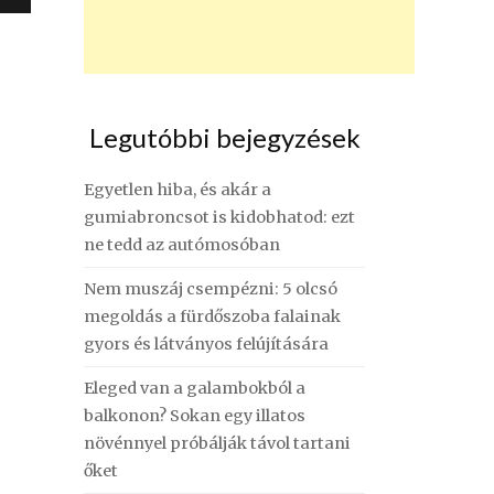
Legutóbbi bejegyzések
Egyetlen hiba, és akár a
gumiabroncsot is kidobhatod: ezt
ne tedd az autómosóban
Nem muszáj csempézni: 5 olcsó
megoldás a fürdőszoba falainak
gyors és látványos felújítására
Eleged van a galambokból a
balkonon? Sokan egy illatos
növénnyel próbálják távol tartani
őket