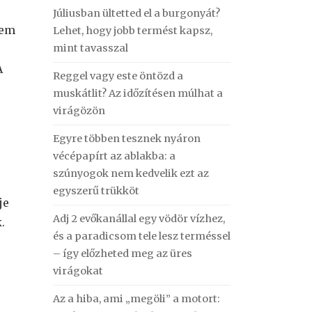
Júliusban ültetted el a burgonyát?
nem
Lehet, hogy jobb termést kapsz,
mint tavasszal
A
Reggel vagy este öntözd a
muskátlit? Az időzítésen múlhat a
virágözön
Egyre többen tesznek nyáron
vécépapírt az ablakba: a
szúnyogok nem kedvelik ezt az
egyszerű trükköt
je
Adj 2 evőkanállal egy vödör vízhez,
.
és a paradicsom tele lesz terméssel
– így előzheted meg az üres
virágokat
Az a hiba, ami „megöli” a motort: