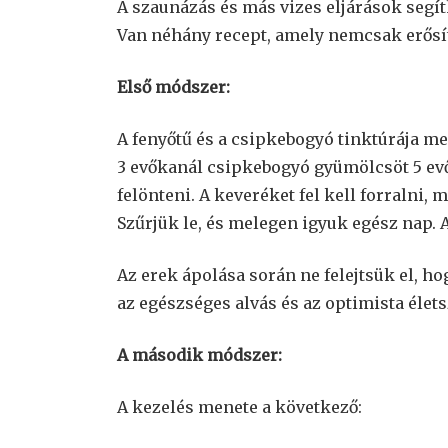
A szaunázás és más vizes eljárások segít
Van néhány recept, amely nemcsak erősíti,
Első módszer:
A fenyőtű és a csipkebogyó tinktúrája me
3 evőkanál csipkebogyó gyümölcsöt 5 evők
felönteni. A keveréket fel kell forralni,
Szűrjük le, és melegen igyuk egész nap. 
Az erek ápolása során ne felejtsük el, h
az egészséges alvás és az optimista élet
A második módszer:
A kezelés menete a következő: