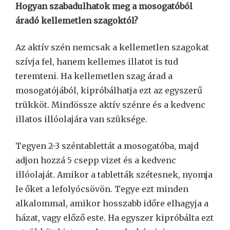
Hogyan szabadulhatok meg a mosogatóból
áradó kellemetlen szagoktól?
Az aktív szén nemcsak a kellemetlen szagokat
szívja fel, hanem kellemes illatot is tud
teremteni. Ha kellemetlen szag árad a
mosogatójából, kipróbálhatja ezt az egyszerű
trükköt. Mindössze aktív szénre és a kedvenc
illatos illóolajára van szüksége.
Tegyen 2-3 széntablettát a mosogatóba, majd
adjon hozzá 5 csepp vizet és a kedvenc
illóolaját. Amikor a tabletták szétesnek, nyomja
le őket a lefolyócsövön. Tegye ezt minden
alkalommal, amikor hosszabb időre elhagyja a
házat, vagy előző este. Ha egyszer kipróbálta ezt