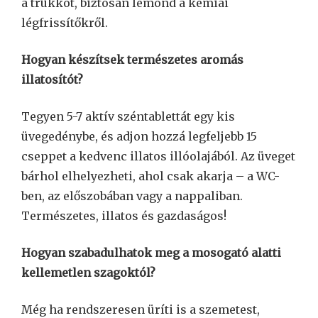
a trükköt, biztosan lemond a kémiai
légfrissítőkről.
Hogyan készítsek természetes aromás
illatosítót?
Tegyen 5-7 aktív széntablettát egy kis
üvegedénybe, és adjon hozzá legfeljebb 15
cseppet a kedvenc illatos illóolajából. Az üveget
bárhol elhelyezheti, ahol csak akarja – a WC-
ben, az előszobában vagy a nappaliban.
Természetes, illatos és gazdaságos!
Hogyan szabadulhatok meg a mosogató alatti
kellemetlen szagoktól?
Még ha rendszeresen üríti is a szemetest,