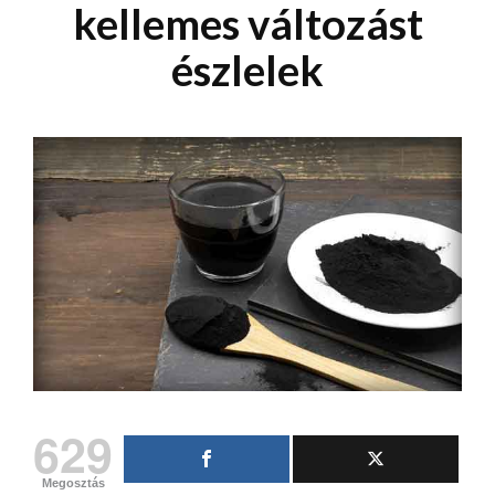
kellemes változást
észlelek
629
Megosztás