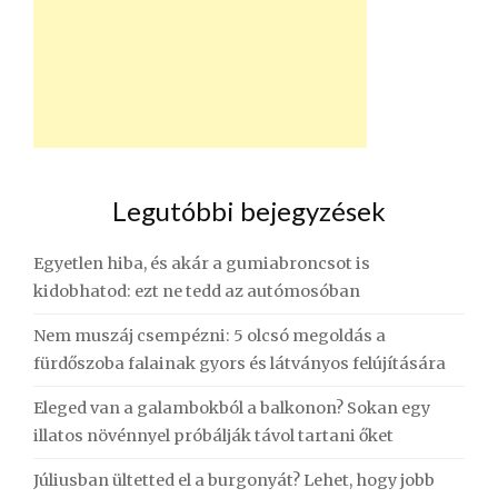
Legutóbbi bejegyzések
Egyetlen hiba, és akár a gumiabroncsot is
kidobhatod: ezt ne tedd az autómosóban
Nem muszáj csempézni: 5 olcsó megoldás a
fürdőszoba falainak gyors és látványos felújítására
Eleged van a galambokból a balkonon? Sokan egy
illatos növénnyel próbálják távol tartani őket
Júliusban ültetted el a burgonyát? Lehet, hogy jobb