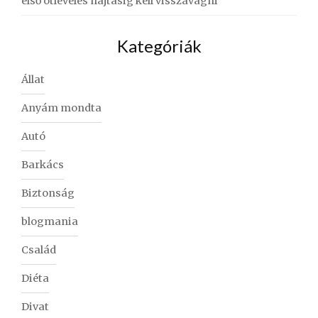
első ötleveles hajtásig kell visszavágni
Kategóriák
Állat
Anyám mondta
Autó
Barkács
Biztonság
blogmania
Család
Diéta
Divat