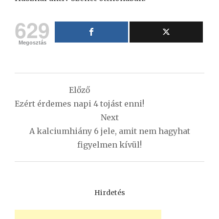
629
Megosztás
Bejegyzés
Előző
navigáció
Ezért érdemes napi 4 tojást enni!
Next
A kalciumhiány 6 jele, amit nem hagyhat
figyelmen kívül!
Hirdetés