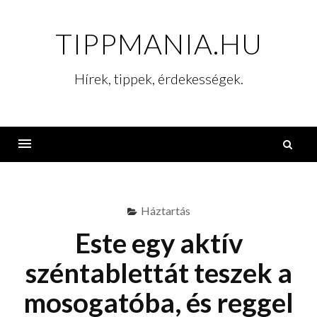
Skip
to
TIPPMANIA.HU
content
Hírek, tippek, érdekességek.
K
Menu
Háztartás
Este egy aktív
széntablettát teszek a
mosogatóba, és reggel