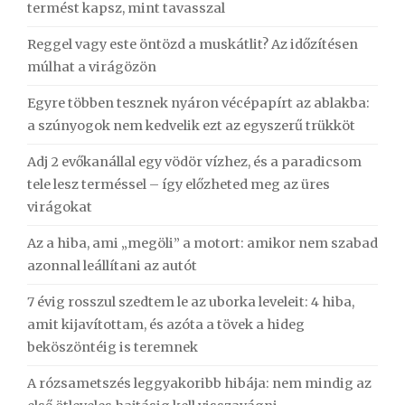
termést kapsz, mint tavasszal
Reggel vagy este öntözd a muskátlit? Az időzítésen
múlhat a virágözön
Egyre többen tesznek nyáron vécépapírt az ablakba:
a szúnyogok nem kedvelik ezt az egyszerű trükköt
Adj 2 evőkanállal egy vödör vízhez, és a paradicsom
tele lesz terméssel – így előzheted meg az üres
virágokat
Az a hiba, ami „megöli” a motort: amikor nem szabad
azonnal leállítani az autót
7 évig rosszul szedtem le az uborka leveleit: 4 hiba,
amit kijavítottam, és azóta a tövek a hideg
beköszöntéig is teremnek
A rózsametszés leggyakoribb hibája: nem mindig az