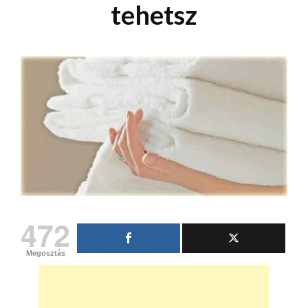
tehetsz
472
Megosztás