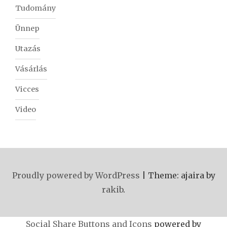
Tudomány
Ünnep
Utazás
Vásárlás
Vicces
Video
Proudly powered by WordPress
|
Theme: ajaira by
rakib
.
Social Share Buttons and Icons
powered by