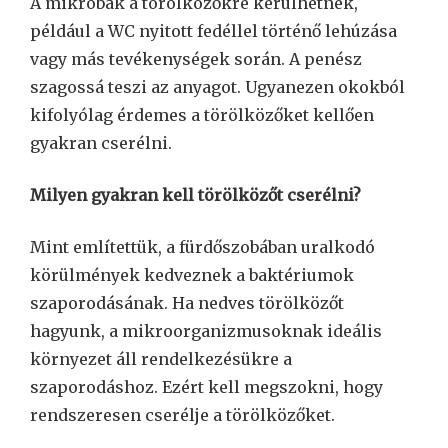
A mikrobák a törölközőkre kerülhetnek,
például a WC nyitott fedéllel történő lehúzása
vagy más tevékenységek során. A penész
szagossá teszi az anyagot. Ugyanezen okokból
kifolyólag érdemes a törölközőket kellően
gyakran cserélni.
Milyen gyakran kell törölközőt cserélni?
Mint említettük, a fürdőszobában uralkodó
körülmények kedveznek a baktériumok
szaporodásának. Ha nedves törölközőt
hagyunk, a mikroorganizmusoknak ideális
környezet áll rendelkezésükre a
szaporodáshoz. Ezért kell megszokni, hogy
rendszeresen cserélje a törölközőket.