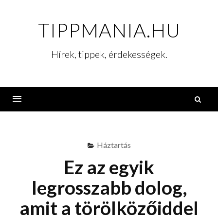
Skip
to
TIPPMANIA.HU
content
Hírek, tippek, érdekességek.
K
Menu
Háztartás
Ez az egyik
legrosszabb dolog,
amit a törölközőiddel