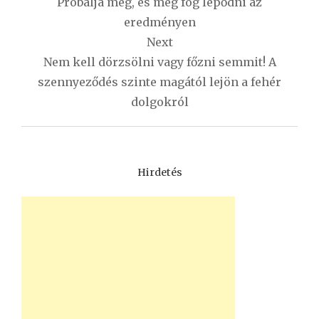
Próbálja meg, és meg fog lepődni az
eredményen
Next
Nem kell dörzsölni vagy főzni semmit! A
szennyeződés szinte magától lejön a fehér
dolgokról
Hirdetés