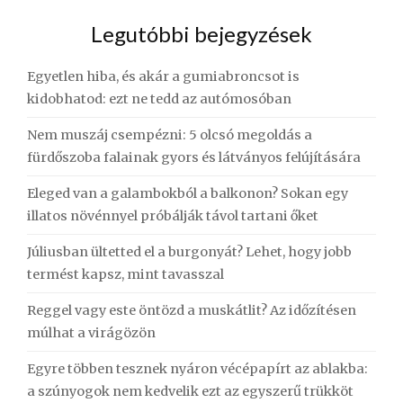
Legutóbbi bejegyzések
Egyetlen hiba, és akár a gumiabroncsot is
kidobhatod: ezt ne tedd az autómosóban
Nem muszáj csempézni: 5 olcsó megoldás a
fürdőszoba falainak gyors és látványos felújítására
Eleged van a galambokból a balkonon? Sokan egy
illatos növénnyel próbálják távol tartani őket
Júliusban ültetted el a burgonyát? Lehet, hogy jobb
termést kapsz, mint tavasszal
Reggel vagy este öntözd a muskátlit? Az időzítésen
múlhat a virágözön
Egyre többen tesznek nyáron vécépapírt az ablakba:
a szúnyogok nem kedvelik ezt az egyszerű trükköt