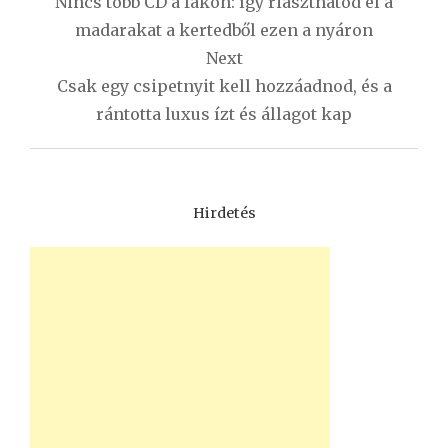
Nincs több CD a fákon: így riaszthatod el a
madarakat a kertedből ezen a nyáron
Next
Csak egy csipetnyit kell hozzáadnod, és a
rántotta luxus ízt és állagot kap
Hirdetés