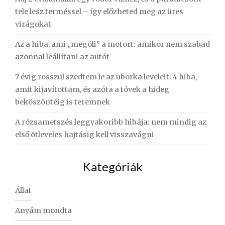
tele lesz terméssel – így előzheted meg az üres
virágokat
Az a hiba, ami „megöli” a motort: amikor nem szabad
azonnal leállítani az autót
7 évig rosszul szedtem le az uborka leveleit: 4 hiba,
amit kijavítottam, és azóta a tövek a hideg
beköszöntéig is teremnek
A rózsametszés leggyakoribb hibája: nem mindig az
első ötleveles hajtásig kell visszavágni
Kategóriák
Állat
Anyám mondta