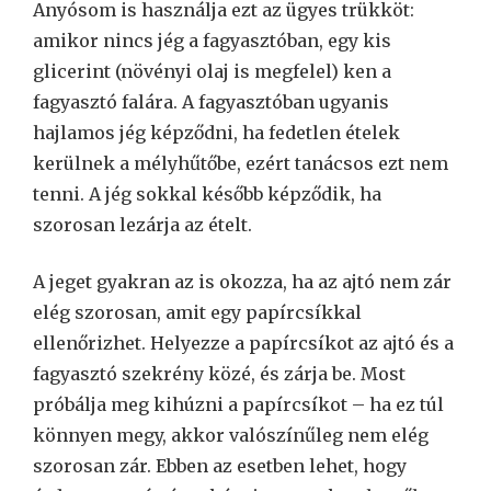
Anyósom is használja ezt az ügyes trükköt:
amikor nincs jég a fagyasztóban, egy kis
glicerint (növényi olaj is megfelel) ken a
fagyasztó falára. A fagyasztóban ugyanis
hajlamos jég képződni, ha fedetlen ételek
kerülnek a mélyhűtőbe, ezért tanácsos ezt nem
tenni. A jég sokkal később képződik, ha
szorosan lezárja az ételt.
A jeget gyakran az is okozza, ha az ajtó nem zár
elég szorosan, amit egy papírcsíkkal
ellenőrizhet. Helyezze a papírcsíkot az ajtó és a
fagyasztó szekrény közé, és zárja be. Most
próbálja meg kihúzni a papírcsíkot – ha ez túl
könnyen megy, akkor valószínűleg nem elég
szorosan zár. Ebben az esetben lehet, hogy