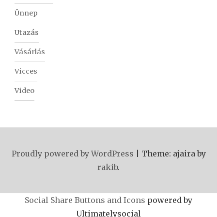
Ünnep
Utazás
Vásárlás
Vicces
Video
Proudly powered by WordPress
|
Theme: ajaira by
rakib
.
Social Share Buttons and Icons
powered by
Ultimatelysocial