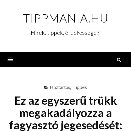
Skip
to
TIPPMANIA.HU
content
Hírek, tippek, érdekességek.
K
Menu
Háztartás
,
Tippek
Ez az egyszerű trükk
megakadályozza a
fagyasztó jegesedését: