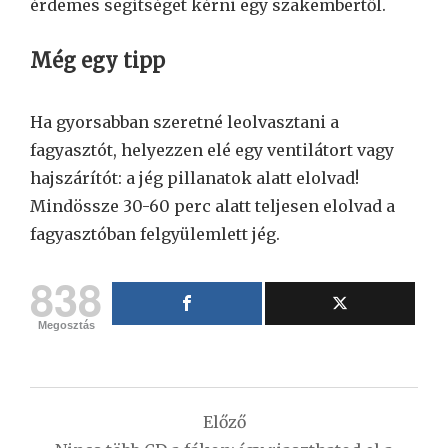
érdemes segítséget kérni egy szakembertől.
Még egy tipp
Ha gyorsabban szeretné leolvasztani a
fagyasztót, helyezzen elé egy ventilátort vagy
hajszárítót: a jég pillanatok alatt elolvad!
Mindössze 30-60 perc alatt teljesen elolvad a
fagyasztóban felgyülemlett jég.
838
Megosztás
Bejegyzés
Előző
navigáció