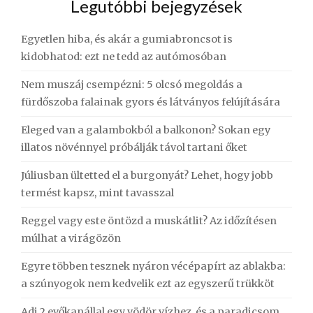
Legutóbbi bejegyzések
Egyetlen hiba, és akár a gumiabroncsot is
kidobhatod: ezt ne tedd az autómosóban
Nem muszáj csempézni: 5 olcsó megoldás a
fürdőszoba falainak gyors és látványos felújítására
Eleged van a galambokból a balkonon? Sokan egy
illatos növénnyel próbálják távol tartani őket
Júliusban ültetted el a burgonyát? Lehet, hogy jobb
termést kapsz, mint tavasszal
Reggel vagy este öntözd a muskátlit? Az időzítésen
múlhat a virágözön
Egyre többen tesznek nyáron vécépapírt az ablakba:
a szúnyogok nem kedvelik ezt az egyszerű trükköt
Adj 2 evőkanállal egy vödör vízhez, és a paradicsom