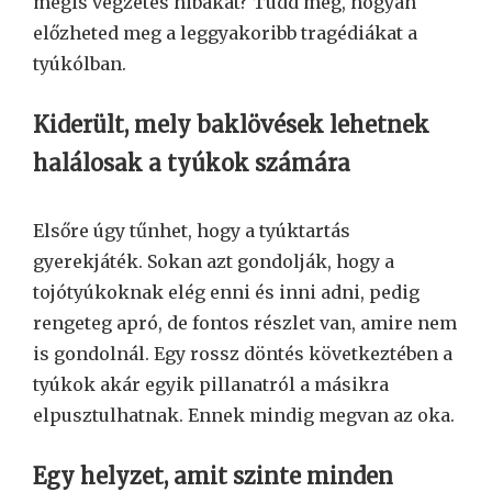
mégis végzetes hibákat? Tudd meg, hogyan
előzheted meg a leggyakoribb tragédiákat a
tyúkólban.
Kiderült, mely baklövések lehetnek
halálosak a tyúkok számára
Elsőre úgy tűnhet, hogy a tyúktartás
gyerekjáték. Sokan azt gondolják, hogy a
tojótyúkoknak elég enni és inni adni, pedig
rengeteg apró, de fontos részlet van, amire nem
is gondolnál. Egy rossz döntés következtében a
tyúkok akár egyik pillanatról a másikra
elpusztulhatnak. Ennek mindig megvan az oka.
Egy helyzet, amit szinte minden