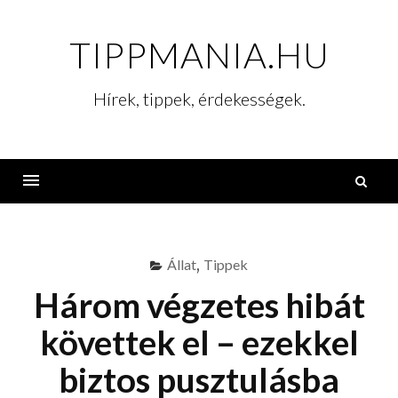
Skip
to
TIPPMANIA.HU
content
Hírek, tippek, érdekességek.
K
Menu
Állat
,
Tippek
Három végzetes hibát
követtek el – ezekkel
biztos pusztulásba