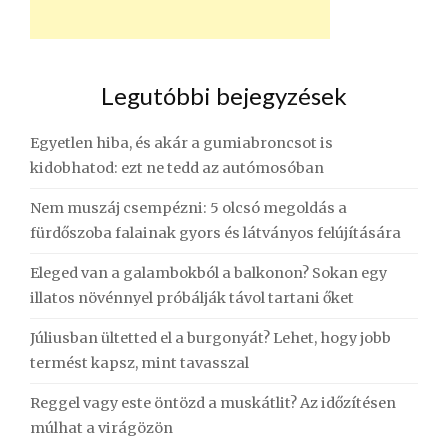
Legutóbbi bejegyzések
Egyetlen hiba, és akár a gumiabroncsot is
kidobhatod: ezt ne tedd az autómosóban
Nem muszáj csempézni: 5 olcsó megoldás a
fürdőszoba falainak gyors és látványos felújítására
Eleged van a galambokból a balkonon? Sokan egy
illatos növénnyel próbálják távol tartani őket
Júliusban ültetted el a burgonyát? Lehet, hogy jobb
termést kapsz, mint tavasszal
Reggel vagy este öntözd a muskátlit? Az időzítésen
múlhat a virágözön