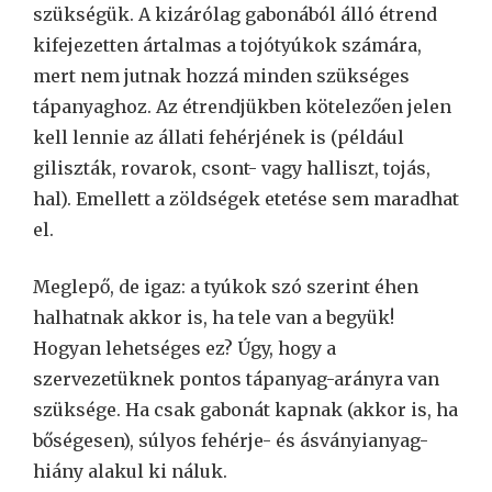
szükségük. A kizárólag gabonából álló étrend
kifejezetten ártalmas a tojótyúkok számára,
mert nem jutnak hozzá minden szükséges
tápanyaghoz. Az étrendjükben kötelezően jelen
kell lennie az állati fehérjének is (például
giliszták, rovarok, csont- vagy halliszt, tojás,
hal). Emellett a zöldségek etetése sem maradhat
el.
Meglepő, de igaz: a tyúkok szó szerint éhen
halhatnak akkor is, ha tele van a begyük!
Hogyan lehetséges ez? Úgy, hogy a
szervezetüknek pontos tápanyag-arányra van
szüksége. Ha csak gabonát kapnak (akkor is, ha
bőségesen), súlyos fehérje- és ásványianyag-
hiány alakul ki náluk.