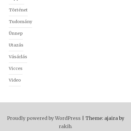
Történet
Tudomány
Ünnep
Utazás
Vásárlás
Vicces
Video
Proudly powered by WordPress
|
Theme: ajaira by
rakib
.