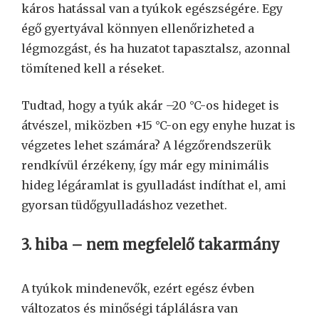
káros hatással van a tyúkok egészségére. Egy
égő gyertyával könnyen ellenőrizheted a
légmozgást, és ha huzatot tapasztalsz, azonnal
tömítened kell a réseket.
Tudtad, hogy a tyúk akár –20 °C-os hideget is
átvészel, miközben +15 °C-on egy enyhe huzat is
végzetes lehet számára? A légzőrendszerük
rendkívül érzékeny, így már egy minimális
hideg légáramlat is gyulladást indíthat el, ami
gyorsan tüdőgyulladáshoz vezethet.
3. hiba – nem megfelelő takarmány
A tyúkok mindenevők, ezért egész évben
változatos és minőségi táplálásra van