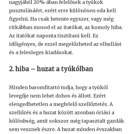
nagyjából 20%-ában felelősek a tyúkok
pusztulásáért, ezért erre különösen oda kell
figyelni. Ha csak hetente egyszer, vagy még
ritkábban mosod el az itatókat, az komoly hiba.
Az itatókat naponta tisztítani kell. Ez
időigényes, de ezzel megelőzheted az elhullást
és a felesleges kiadásokat.
2. hiba – huzat a tyúkólban
Minden baromfitartó tudja, hogy a tyúkól
levegője nem lehet dohos és állott. Ezért
elengedhetetlen a megfelelő szellőztetés. A
szellőzés és a huzat között azonban óriási a
különbség, amit sokszor még tapasztalt gazdák
sem vesznek észre. A huzat minden évszakban