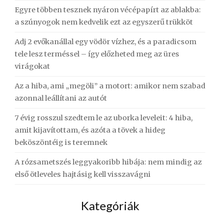
Egyre többen tesznek nyáron vécépapírt az ablakba:
a szúnyogok nem kedvelik ezt az egyszerű trükköt
Adj 2 evőkanállal egy vödör vízhez, és a paradicsom
tele lesz terméssel – így előzheted meg az üres
virágokat
Az a hiba, ami „megöli” a motort: amikor nem szabad
azonnal leállítani az autót
7 évig rosszul szedtem le az uborka leveleit: 4 hiba,
amit kijavítottam, és azóta a tövek a hideg
beköszöntéig is teremnek
A rózsametszés leggyakoribb hibája: nem mindig az
első ötleveles hajtásig kell visszavágni
Kategóriák