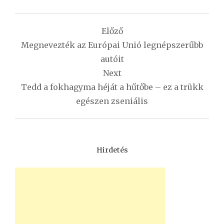
Bejegyzés
Előző
navigáció
Megnevezték az Európai Unió legnépszerűbb
autóit
Next
Tedd a fokhagyma héját a hűtőbe – ez a trükk
egészen zseniális
Hirdetés