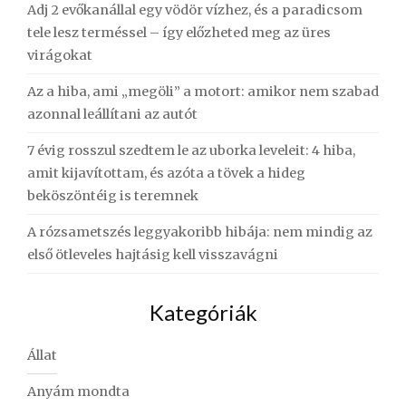
Adj 2 evőkanállal egy vödör vízhez, és a paradicsom
tele lesz terméssel – így előzheted meg az üres
virágokat
Az a hiba, ami „megöli” a motort: amikor nem szabad
azonnal leállítani az autót
7 évig rosszul szedtem le az uborka leveleit: 4 hiba,
amit kijavítottam, és azóta a tövek a hideg
beköszöntéig is teremnek
A rózsametszés leggyakoribb hibája: nem mindig az
első ötleveles hajtásig kell visszavágni
Kategóriák
Állat
Anyám mondta