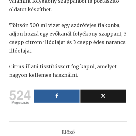
valamint folyékony szappanból is portaszító
oldatot készíthet.
Töltsön 500 ml vizet egy szórófejes flakonba,
adjon hozzá egy evőkanál folyékony szappant, 3
csepp citrom illóolajat és 3 csepp édes narancs
illóolajat.
Citrus illatú tisztítószert fog kapni, amelyet
nagyon kellemes használni.
524
Megosztás
Bejegyzés
Előző