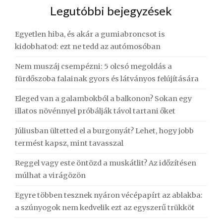
Legutóbbi bejegyzések
Egyetlen hiba, és akár a gumiabroncsot is
kidobhatod: ezt ne tedd az autómosóban
Nem muszáj csempézni: 5 olcsó megoldás a
fürdőszoba falainak gyors és látványos felújítására
Eleged van a galambokból a balkonon? Sokan egy
illatos növénnyel próbálják távol tartani őket
Júliusban ültetted el a burgonyát? Lehet, hogy jobb
termést kapsz, mint tavasszal
Reggel vagy este öntözd a muskátlit? Az időzítésen
múlhat a virágözön
Egyre többen tesznek nyáron vécépapírt az ablakba:
a szúnyogok nem kedvelik ezt az egyszerű trükköt