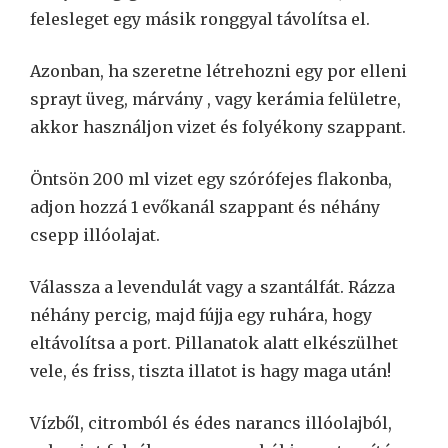
felesleget egy másik ronggyal távolítsa el.
Azonban, ha szeretne létrehozni egy por elleni
sprayt üveg, márvány , vagy kerámia felületre,
akkor használjon vizet és folyékony szappant.
Öntsön 200 ml vizet egy szórófejes flakonba,
adjon hozzá 1 evőkanál szappant és néhány
csepp illóolajat.
Válassza a levendulát vagy a szantálfát. Rázza
néhány percig, majd fújja egy ruhára, hogy
eltávolítsa a port. Pillanatok alatt elkészülhet
vele, és friss, tiszta illatot is hagy maga után!
Vízből, citromból és édes narancs illóolajból,