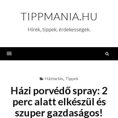
Skip
to
TIPPMANIA.HU
content
Hírek, tippek, érdekességek.
K
Menu
Háztartás
,
Tippek
Házi porvédő spray: 2
perc alatt elkészül és
szuper gazdaságos!