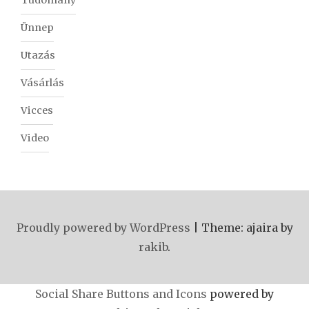
Tudomány
Ünnep
Utazás
Vásárlás
Vicces
Video
Proudly powered by WordPress
|
Theme: ajaira by
rakib
.
Social Share Buttons and Icons
powered by