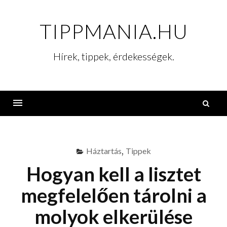
Skip
to
TIPPMANIA.HU
content
Hírek, tippek, érdekességek.
K
Menu
Háztartás
,
Tippek
Hogyan kell a lisztet
megfelelően tárolni a
molyok elkerülése