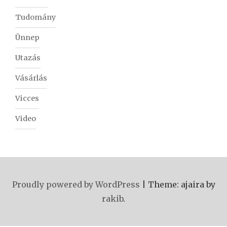
Tudomány
Ünnep
Utazás
Vásárlás
Vicces
Video
Proudly powered by WordPress
|
Theme: ajaira by
rakib
.