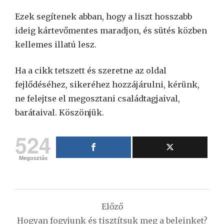
Ezek segítenek abban, hogy a liszt hosszabb
ideig kártevőmentes maradjon, és sütés közben
kellemes illatú lesz.
Ha a cikk tetszett és szeretne az oldal
fejlődéséhez, sikeréhez hozzájárulni, kérünk,
ne felejtse el megosztani családtagjaival,
barátaival. Köszönjük.
524
Megosztás
Bejegyzés
Előző
navigáció
Hogyan fogyjunk és tisztítsuk meg a beleinket?