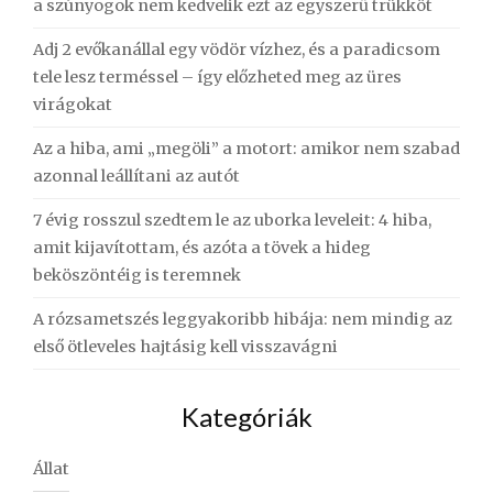
a szúnyogok nem kedvelik ezt az egyszerű trükköt
Adj 2 evőkanállal egy vödör vízhez, és a paradicsom
tele lesz terméssel – így előzheted meg az üres
virágokat
Az a hiba, ami „megöli” a motort: amikor nem szabad
azonnal leállítani az autót
7 évig rosszul szedtem le az uborka leveleit: 4 hiba,
amit kijavítottam, és azóta a tövek a hideg
beköszöntéig is teremnek
A rózsametszés leggyakoribb hibája: nem mindig az
első ötleveles hajtásig kell visszavágni
Kategóriák
Állat