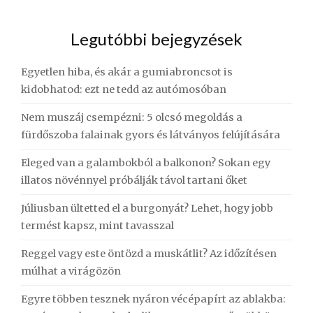
Legutóbbi bejegyzések
Egyetlen hiba, és akár a gumiabroncsot is
kidobhatod: ezt ne tedd az autómosóban
Nem muszáj csempézni: 5 olcsó megoldás a
fürdőszoba falainak gyors és látványos felújítására
Eleged van a galambokból a balkonon? Sokan egy
illatos növénnyel próbálják távol tartani őket
Júliusban ültetted el a burgonyát? Lehet, hogy jobb
termést kapsz, mint tavasszal
Reggel vagy este öntözd a muskátlit? Az időzítésen
múlhat a virágözön
Egyre többen tesznek nyáron vécépapírt az ablakba: