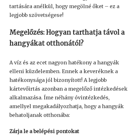
tartására anélkül, hogy megölné őket – ez a
legjobb szövetségese!
Megelőzés: Hogyan tarthatja távol a
hangyákat otthonától?
A víz és az ecet nagyon hatékony a hangyák
elleni küzdelemben. Ennek a keveréknek a
hatékonysága jól bizonyított! A legjobb
kártevőirtás azonban a megelőző intézkedések
alkalmazása. Íme néhány óvintézkedés,
amellyel megakadályozhatja, hogy a hangyák
behatoljanak otthonába:
Zárja le a belépési pontokat