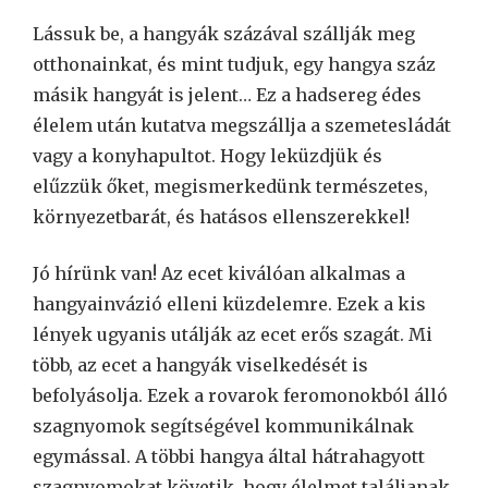
Lássuk be, a hangyák százával szállják meg
otthonainkat, és mint tudjuk, egy hangya száz
másik hangyát is jelent… Ez a hadsereg édes
élelem után kutatva megszállja a szemetesládát
vagy a konyhapultot. Hogy leküzdjük és
elűzzük őket, megismerkedünk természetes,
környezetbarát, és hatásos ellenszerekkel!
Jó hírünk van! Az ecet kiválóan alkalmas a
hangyainvázió elleni küzdelemre. Ezek a kis
lények ugyanis utálják az ecet erős szagát. Mi
több, az ecet a hangyák viselkedését is
befolyásolja. Ezek a rovarok feromonokból álló
szagnyomok segítségével kommunikálnak
egymással. A többi hangya által hátrahagyott
szagnyomokat követik, hogy élelmet találjanak.