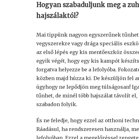
Hogyan szabaduljunk meg a zuha
hajszálaktól?
Mai tippünk nagyon egyszerűnek tűnhet,
vegyszerekre vagy drága speciális eszköz
az első lépés egy kis mentőeszköz össze
egyik végét, hogy egy kis kampót készít
forgatva helyezze be a lefolyóba. Fokoza
közben majd húzza ki. De készüljön fel a
úgyhogy ne lepődjön meg túlságosan! Ig
tűnhet, de minél több hajszálat távolít el
szabadon folyik.
És ne feledje, hogy ezzel az otthoni tec
Ráadásul, ha rendszeresen használja, m
lefolyóban. Ezzel a megelőzéssel renget