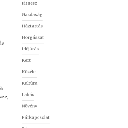
Fitnesz
Gazdaság
Háztartás
Horgászat
ás
Időjárás
Kert
Közélet
Kultúra
bb
Lakás
zze,
Növény
Párkapcsolat