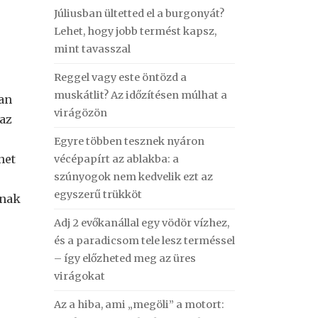
Júliusban ültetted el a burgonyát?
Lehet, hogy jobb termést kapsz,
mint tavasszal
Reggel vagy este öntözd a
muskátlit? Az időzítésen múlhat a
ban
virágözön
 az
Egyre többen tesznek nyáron
net
vécépapírt az ablakba: a
szúnyogok nem kedvelik ezt az
egyszerű trükköt
ónak
Adj 2 evőkanállal egy vödör vízhez,
és a paradicsom tele lesz terméssel
– így előzheted meg az üres
virágokat
Az a hiba, ami „megöli” a motort: