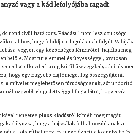
nyzó vagy a kád lefolyójába ragadt
 de rendkívül hatékony. Ráadásul nem lesz szüksége
ökre ahhoz, hogy feloldja a dugulásos lefolyót. Valójá
dobása: vegyen egy közönséges fémdrótot, hajlítsa meg
sen belőle. Most türelemmel és ügyességgel, óvatosan
tosan a haj elkezd a horog körül összegabalyodni, és me
rra, hogy egy nagyobb hajtömeget fog összegyűjteni,
az, a művelet meglehetősen fáradságosnak, sőt undorít
, annál nagyobb elégedettséggel fogja látni, hogy a víz
hnikával rengeteg plusz kiadástól kíméli meg magát.
egakadályozza, hogy a hajszálak felhalmozódjanak a
eg pénzt takaríthat meg, és megelőzheti a komolyabb és