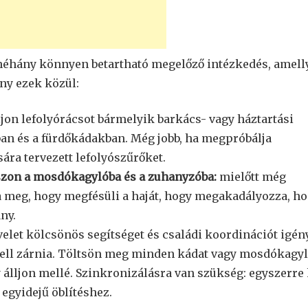
 néhány könnyen betartható megelőző intézkedés, amell
ány ezek közül:
jon lefolyórácsot bármelyik barkács- vagy háztartási
ban és a fürdőkádakban. Még jobb, ha megpróbálja
sára tervezett lefolyószűrőket.
sszon a mosdókagylóba és a zuhanyzóba:
mielőtt még
 meg, hogy megfésüli a haját, hogy megakadályozza, h
ny.
elet kölcsönös segítséget és családi koordinációt igény
l kell zárnia. Töltsön meg minden kádat vagy mosdókagyl
y álljon mellé. Szinkronizálásra van szükség: egyszerre 
 egyidejű öblítéshez.