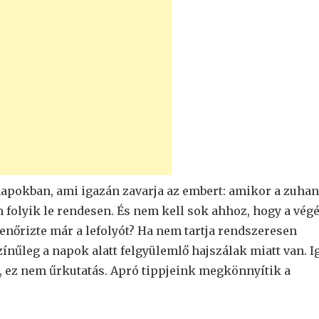
apokban, ami igazán zavarja az embert: amikor a zuha
nem folyik le rendesen. És nem kell sok ahhoz, hogy a vég
lenőrizte már a lefolyót? Ha nem tartja rendszeresen
ínűleg a napok alatt felgyülemlő hajszálak miatt van. I
n, ez nem űrkutatás. Apró tippjeink megkönnyítik a