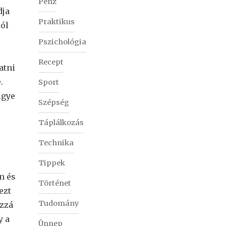
Pénz
dja
Praktikus
ól
Pszichológia
Recept
atni
.
Sport
igye
Szépség
Táplálkozás
Technika
Tippek
n és
Történet
ezt
Tudomány
ozzá
y a
Ünnep