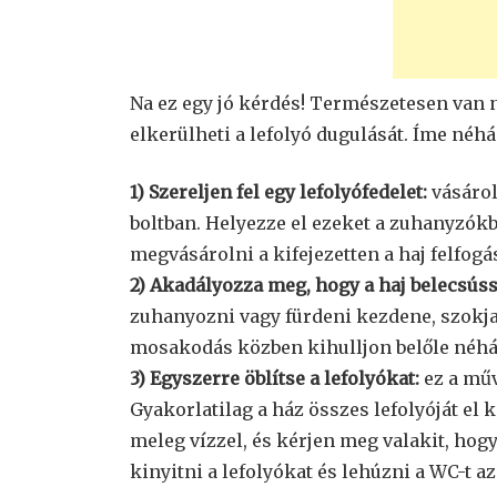
Na ez egy jó kérdés! Természetesen van
elkerülheti a lefolyó dugulását. Íme néh
1) Szereljen fel egy lefolyófedelet:
vásárol
boltban. Helyezze el ezeket a zuhanyzók
megvásárolni a kifejezetten a haj felfogá
2) Akadályozza meg, hogy a haj belecsú
zuhanyozni vagy fürdeni kezdene, szokja
mosakodás közben kihulljon belőle néhá
3) Egyszerre öblítse a lefolyókat:
ez a műv
Gyakorlatilag a ház összes lefolyóját e
meleg vízzel, és kérjen meg valakit, hog
kinyitni a lefolyókat és lehúzni a WC-t az