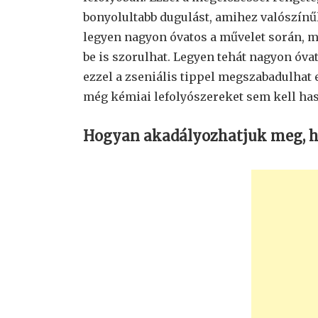
bonyolultabb dugulást, amihez valószínű
legyen nagyon óvatos a művelet során, mi
be is szorulhat. Legyen tehát nagyon óva
ezzel a zseniális tippel megszabadulhat 
még kémiai lefolyószereket sem kell hasz
Hogyan akadályozhatjuk meg, ho