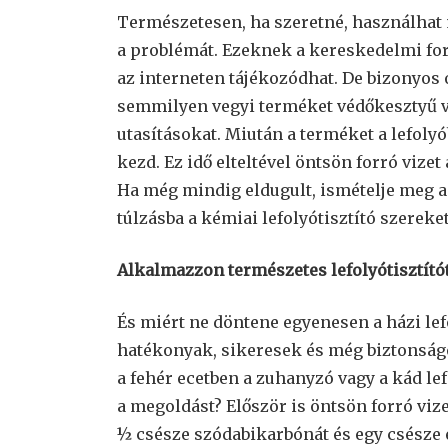
Természetesen, ha szeretné, használhat 
a problémát. Ezeknek a kereskedelmi fo
az interneten tájékozódhat. De bizonyos
semmilyen vegyi terméket védőkesztyű v
utasításokat. Miután a terméket a lefolyó
kezd. Ez idő elteltével öntsön forró vize
Ha még mindig eldugult, ismételje meg a 
túlzásba a kémiai lefolyótisztító szereke
Alkalmazzon természetes lefolyótisztító
És miért ne döntene egyenesen a házi le
hatékonyak, sikeresek és még biztonságo
a fehér ecetben a zuhanyzó vagy a kád l
a megoldást? Először is öntsön forró vize
½ csésze szódabikarbónát és egy csésze ec