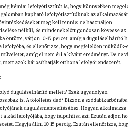
még kémiai lefolyótisztítót is, hogy könnyebben megol
rgalomban kapható lefolyótisztítóknak az alkalmazásár
 óvintézkedéseket meg kell tennie: ne használjon
iselése nélkül, és mindenekelőtt gondosan kövesse az
ba öntötte, várjon 10-15 percet, amíg a duguláselhárító h
t a lefolyóba, és ellenőrizze, hogy megfelelően működik-e
műveletet, amíg el nem éri a kívánt eredményt. De ne v
t, mert azok károsíthatják otthona lefolyórendszerét.
t
folyó duguláselhárító mellett? Ezek ugyanolyan
sabbak is. A tökéletes duó? Bízzon a szódabikarbónába
efolyójának dugulásmentesítéséhez. Hogyan alkalmazza 
t a kád lefolyójába, hogy felpuhítsa azt. Ezután adjon h
etet. Hagyja állni 10-15 percig. Ezután ellenőrizze, hog