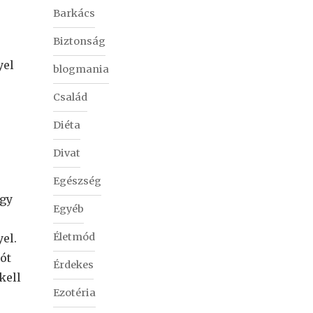
Barkács
Biztonság
yel
blogmania
Család
Diéta
Divat
Egészség
ogy
Egyéb
Életmód
el.
ót
Érdekes
kell
Ezotéria