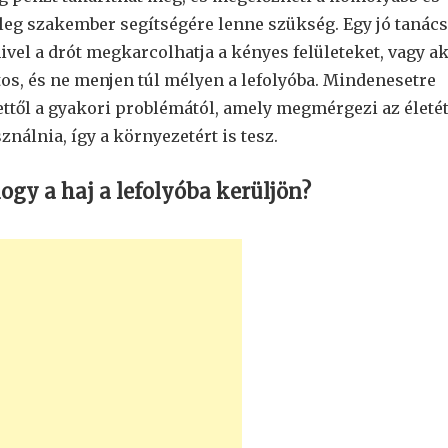
leg szakember segítségére lenne szükség. Egy jó tanács
vel a drót megkarcolhatja a kényes felületeket, vagy a
tos, és ne menjen túl mélyen a lefolyóba. Mindenesetre
ettől a gyakori problémától, amely megmérgezi az életét
nálnia, így a környezetért is tesz.
gy a haj a lefolyóba kerüljön?