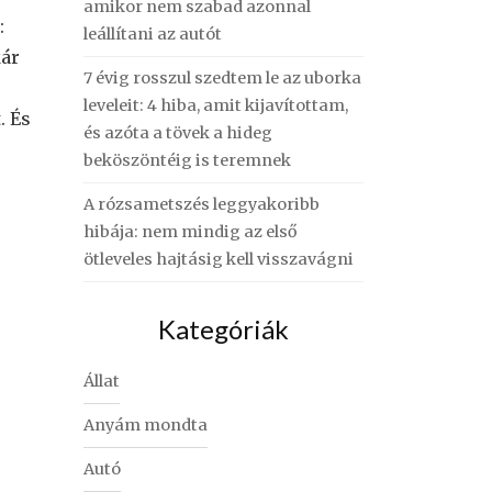
amikor nem szabad azonnal
:
leállítani az autót
kár
7 évig rosszul szedtem le az uborka
leveleit: 4 hiba, amit kijavítottam,
. És
és azóta a tövek a hideg
beköszöntéig is teremnek
A rózsametszés leggyakoribb
hibája: nem mindig az első
ötleveles hajtásig kell visszavágni
Kategóriák
Állat
Anyám mondta
Autó