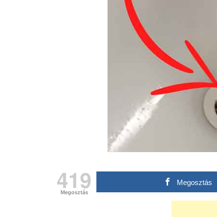
419
Megosztás
Megosztás