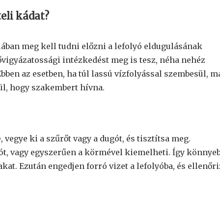
eli kádat?
ában meg kell tudni előzni a lefolyó eldugulásának
vigyázatossági intézkedést meg is tesz, néha nehéz
bben az esetben, ha túl lassú vízfolyással szembesül, m
ül, hogy szakembert hívna.
 vegye ki a szűrőt vagy a dugót, és tisztítsa meg.
, vagy egyszerűen a körmével kiemelheti. Így könnye
akat. Ezután engedjen forró vizet a lefolyóba, és ellenőri