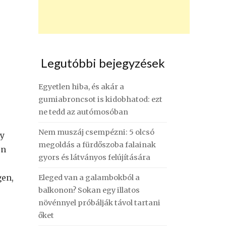
Legutóbbi bejegyzések
Egyetlen hiba, és akár a
gumiabroncsot is kidobhatod: ezt
ne tedd az autómosóban
Nem muszáj csempézni: 5 olcsó
ny
megoldás a fürdőszoba falainak
én
gyors és látványos felújítására
gen,
Eleged van a galambokból a
balkonon? Sokan egy illatos
növénnyel próbálják távol tartani
őket