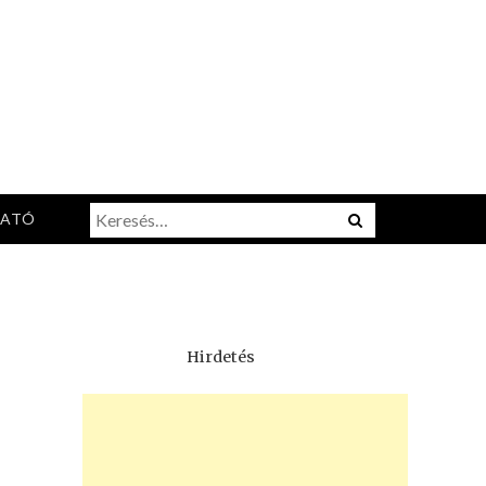
Keresés:
Menu
TATÓ
Hirdetés