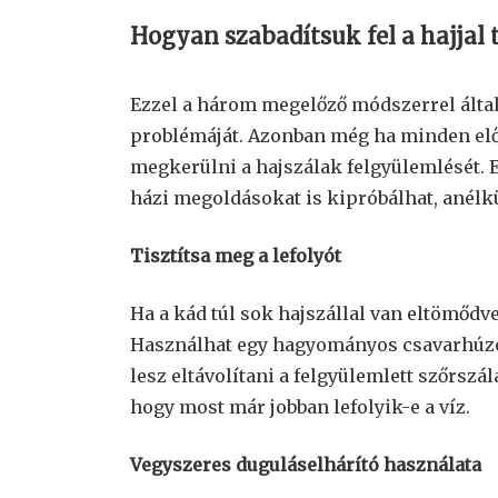
Hogyan szabadítsuk fel a hajjal t
Ezzel a három megelőző módszerrel által
problémáját. Azonban még ha minden elő
megkerülni a hajszálak felgyülemlését. E
házi megoldásokat is kipróbálhat, anélk
Tisztítsa meg a lefolyót
Ha a kád túl sok hajszállal van eltömődve,
Használhat egy hagyományos csavarhúzót
lesz eltávolítani a felgyülemlett szőrszál
hogy most már jobban lefolyik-e a víz.
Vegyszeres duguláselhárító használata