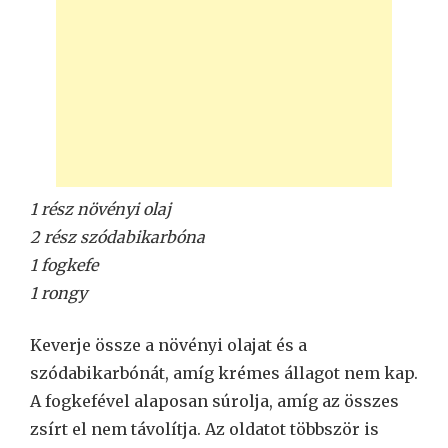
1 rész növényi olaj
2 rész szódabikarbóna
1 fogkefe
1 rongy
Keverje össze a növényi olajat és a
szódabikarbónát, amíg krémes állagot nem kap.
A fogkefével alaposan súrolja, amíg az összes
zsírt el nem távolítja. Az oldatot többször is