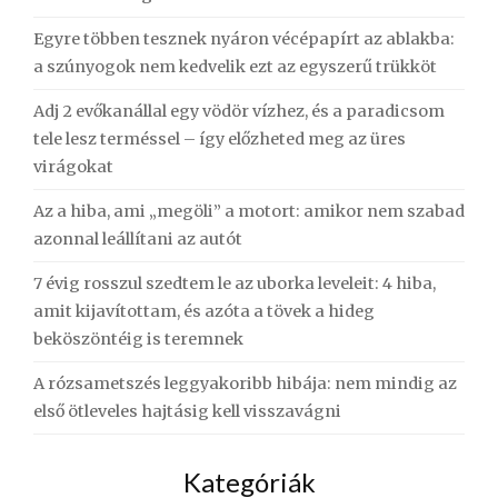
Egyre többen tesznek nyáron vécépapírt az ablakba:
a szúnyogok nem kedvelik ezt az egyszerű trükköt
Adj 2 evőkanállal egy vödör vízhez, és a paradicsom
tele lesz terméssel – így előzheted meg az üres
virágokat
Az a hiba, ami „megöli” a motort: amikor nem szabad
azonnal leállítani az autót
7 évig rosszul szedtem le az uborka leveleit: 4 hiba,
amit kijavítottam, és azóta a tövek a hideg
beköszöntéig is teremnek
A rózsametszés leggyakoribb hibája: nem mindig az
első ötleveles hajtásig kell visszavágni
Kategóriák