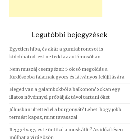
Legutóbbi bejegyzések
Egyetlen hiba, és akár a gumiabroncsot is
kidobhatod: ezt ne tedd az autómosóban
Nem muszáj csempézni: 5 olcsó megoldás a
fürdőszoba falainak gyors és látványos felújítására
Eleged van a galambokból a balkonon? Sokan egy
illatos növénnyel próbálják távol tartani őket
Júliusban ültetted el a burgonyát? Lehet, hogy jobb
termést kapsz, mint tavasszal
Reggel vagy este öntözd a muskátlit? Az időzítésen
múlhat a virágözön