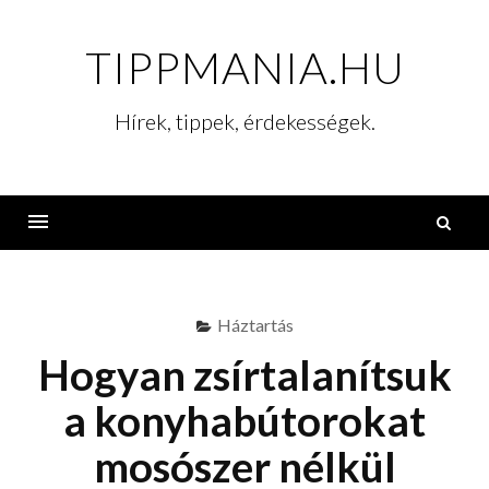
Skip
to
TIPPMANIA.HU
content
Hírek, tippek, érdekességek.
K
Menu
Háztartás
Hogyan zsírtalanítsuk
a konyhabútorokat
mosószer nélkül