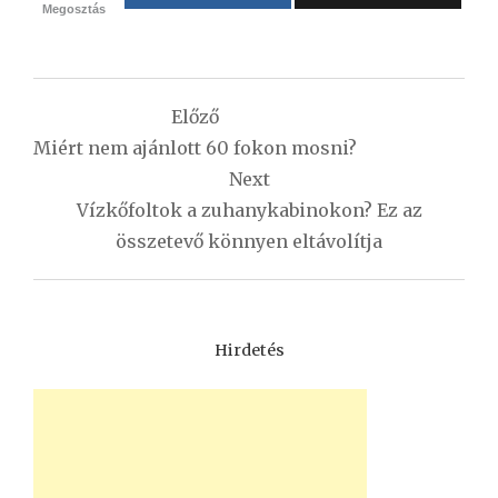
Megosztás
Bejegyzés
Előző
navigáció
Miért nem ajánlott 60 fokon mosni?
Next
Vízkőfoltok a zuhanykabinokon? Ez az
összetevő könnyen eltávolítja
Hirdetés