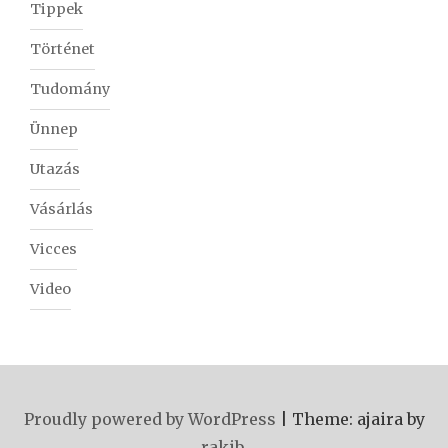
Tippek
Történet
Tudomány
Ünnep
Utazás
Vásárlás
Vicces
Video
Proudly powered by WordPress
|
Theme: ajaira by
rakib
.