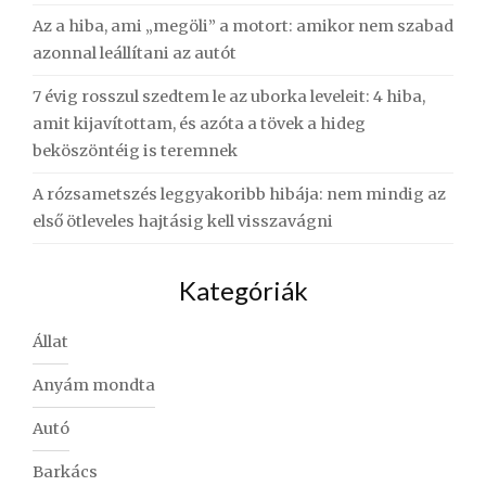
Az a hiba, ami „megöli” a motort: amikor nem szabad
azonnal leállítani az autót
7 évig rosszul szedtem le az uborka leveleit: 4 hiba,
amit kijavítottam, és azóta a tövek a hideg
beköszöntéig is teremnek
A rózsametszés leggyakoribb hibája: nem mindig az
első ötleveles hajtásig kell visszavágni
Kategóriák
Állat
Anyám mondta
Autó
Barkács