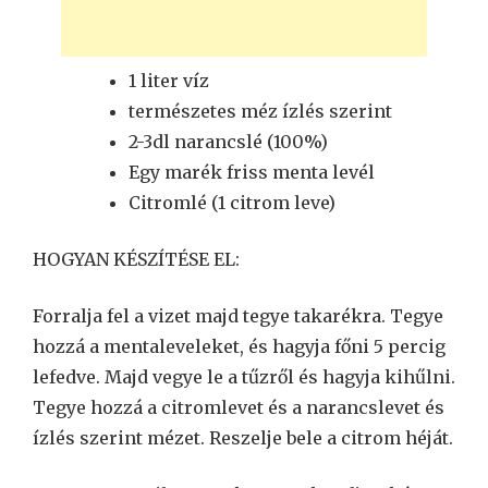
1 liter víz
természetes méz ízlés szerint
2-3dl narancslé (100%)
Egy marék friss menta levél
Citromlé (1 citrom leve)
HOGYAN KÉSZÍTÉSE EL:
Forralja fel a vizet majd tegye takarékra. Tegye
hozzá a mentaleveleket, és hagyja főni 5 percig
lefedve. Majd vegye le a tűzről és hagyja kihűlni.
Tegye hozzá a citromlevet és a narancslevet és
ízlés szerint mézet. Reszelje bele a citrom héját.