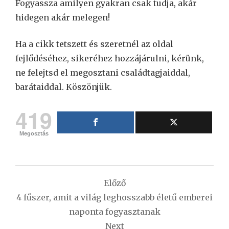
Fogyassza amilyen gyakran csak tudja, akár
hidegen akár melegen!
Ha a cikk tetszett és szeretnél az oldal
fejlődéséhez, sikeréhez hozzájárulni, kérünk,
ne felejtsd el megosztani családtagjaiddal,
barátaiddal. Köszönjük.
419
Megosztás
Bejegyzés
Előző
navigáció
4 fűszer, amit a világ leghosszabb életű emberei
naponta fogyasztanak
Next