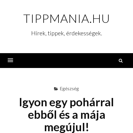
Skip
to
TIPPMANIA.HU
content
Hírek, tippek, érdekességek.
K
Menu
Egészség
Igyon egy pohárral
ebből és a mája
megújul!