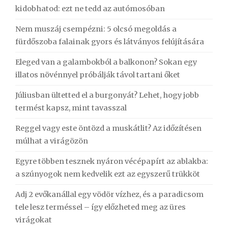
kidobhatod: ezt ne tedd az autómosóban
Nem muszáj csempézni: 5 olcsó megoldás a
fürdőszoba falainak gyors és látványos felújítására
Eleged van a galambokból a balkonon? Sokan egy
illatos növénnyel próbálják távol tartani őket
Júliusban ültetted el a burgonyát? Lehet, hogy jobb
termést kapsz, mint tavasszal
Reggel vagy este öntözd a muskátlit? Az időzítésen
múlhat a virágözön
Egyre többen tesznek nyáron vécépapírt az ablakba:
a szúnyogok nem kedvelik ezt az egyszerű trükköt
Adj 2 evőkanállal egy vödör vízhez, és a paradicsom
tele lesz terméssel – így előzheted meg az üres
virágokat