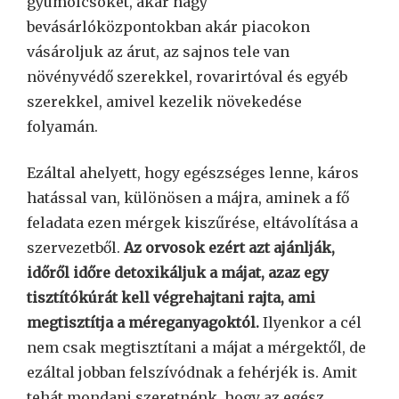
gyümölcsöket, akár nagy
bevásárlóközpontokban akár piacokon
vásároljuk az árut, az sajnos tele van
növényvédő szerekkel, rovarirtóval és egyéb
szerekkel, amivel kezelik növekedése
folyamán.
Ezáltal ahelyett, hogy egészséges lenne, káros
hatással van, különösen a májra, aminek a fő
feladata ezen mérgek kiszűrése, eltávolítása a
szervezetből.
Az orvosok ezért azt ajánlják,
időről időre detoxikáljuk a májat, azaz egy
tisztítókúrát kell végrehajtani rajta, ami
megtisztítja a méreganyagoktól.
Ilyenkor a cél
nem csak megtisztítani a májat a mérgektől, de
ezáltal jobban felszívódnak a fehérjék is. Amit
tehát mondani szeretnénk, hogy az egész