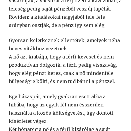
vásárolják, a vacsorát a férj fizeti a kávézóban, a
feleség pedig saját pénzéből vesz új tapétát.
Röviden: a kiadásokat nagyjából fele-fele
arányban osztják, de a pénz így sem elég.
Gyorsan keletkeznek ellentétek, amelyek néha
heves vitákhoz vezetnek.
A nő azt kiabálja, hogy a férfi keveset és nem
produktívan dolgozik, a férfi pedig visszavág,
hogy elég pénzt keres, csak a nő mindenféle
hülyeségre költi, és nem tud bánni a pénzzel.
Egy házaspár, amely gyakran esett abba a
hibába, hogy az egyik fél nem ésszerűen
használta a közös költségvetést, úgy döntött,
kísérletet végez.
Két hónapig a nő és a férfi kizárólag a saját