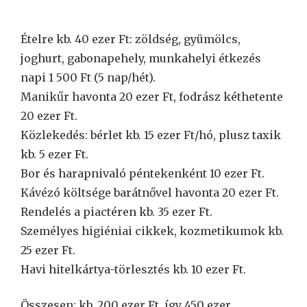
Ételre kb. 40 ezer Ft: zöldség, gyümölcs,
joghurt, gabonapehely, munkahelyi étkezés
napi 1 500 Ft (5 nap/hét).
Manikűr havonta 20 ezer Ft, fodrász kéthetente
20 ezer Ft.
Közlekedés: bérlet kb. 15 ezer Ft/hó, plusz taxik
kb. 5 ezer Ft.
Bor és harapnivaló péntekenként 10 ezer Ft.
Kávézó költsége barátnővel havonta 20 ezer Ft.
Rendelés a piactéren kb. 35 ezer Ft.
Személyes higiéniai cikkek, kozmetikumok kb.
25 ezer Ft.
Havi hitelkártya-törlesztés kb. 10 ezer Ft.
Összesen: kb. 200 ezer Ft, így 450 ezer