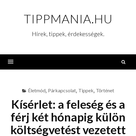
Skip
to
TIPPMANIA.HU
content
Hírek, tippek, érdekességek.
K
Menu
Életmód
,
Párkapcsolat
,
Tippek
,
Történet
Kísérlet: a feleség és a
férj két hónapig külön
költségvetést vezetett