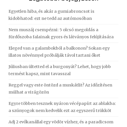
Egyetlen hiba, és akár a gumiabroncsot is
kidobhatod: ezt ne tedd az autómosóban
Nem muszáj csempézni: 5 olcsó megoldás a
fürdőszoba falainak gyors és látványos felújítására
Eleged van a galambokból a balkonon? Sokan egy
illatos növénnyel próbálják távol tartani őket
Júliusban ültetted el a burgonyát? Lehet, hogy jobb
termést kapsz, mint tavasszal
Reggel vagy este öntözd a muskátlit? Az időzítésen
múlhat a virágözön
Egyre többen tesznek nyáron vécépapírt az ablakba:
a szúnyogok nem kedvelik ezt az egyszerű trükköt
Adj 2 evőkanállal egy vödör vízhez, és a paradicsom