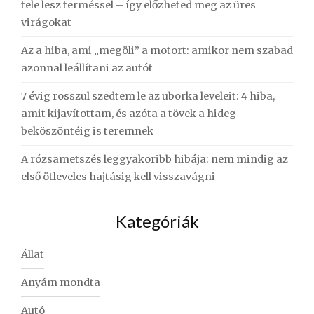
tele lesz terméssel – így előzheted meg az üres
virágokat
Az a hiba, ami „megöli” a motort: amikor nem szabad
azonnal leállítani az autót
7 évig rosszul szedtem le az uborka leveleit: 4 hiba,
amit kijavítottam, és azóta a tövek a hideg
beköszöntéig is teremnek
A rózsametszés leggyakoribb hibája: nem mindig az
első ötleveles hajtásig kell visszavágni
Kategóriák
Állat
Anyám mondta
Autó