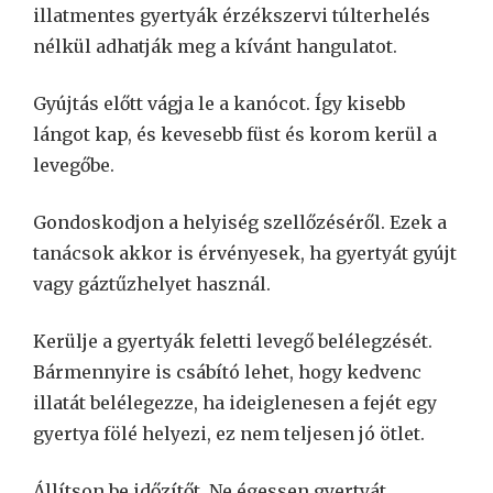
illatmentes gyertyák érzékszervi túlterhelés
nélkül adhatják meg a kívánt hangulatot.
Gyújtás előtt vágja le a kanócot. Így kisebb
lángot kap, és kevesebb füst és korom kerül a
levegőbe.
Gondoskodjon a helyiség szellőzéséről. Ezek a
tanácsok akkor is érvényesek, ha gyertyát gyújt
vagy gáztűzhelyet használ.
Kerülje a gyertyák feletti levegő belélegzését.
Bármennyire is csábító lehet, hogy kedvenc
illatát belélegezze, ha ideiglenesen a fejét egy
gyertya fölé helyezi, ez nem teljesen jó ötlet.
Állítson be időzítőt. Ne égessen gyertyát