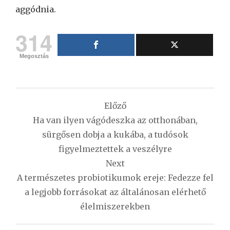
aggódnia.
314
Megosztás
Bejegyzés
Előző
navigáció
Ha van ilyen vágódeszka az otthonában,
sürgősen dobja a kukába, a tudósok
figyelmeztettek a veszélyre
Next
A természetes probiotikumok ereje: Fedezze fel
a legjobb forrásokat az általánosan elérhető
élelmiszerekben