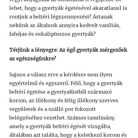
lehet, hogy a gyertyák égetésével akaratlanul is
rontjuk a beltéri légszennyezést? Ártanak
nekünk az általunk annyira kedvelt vaníliás,
fahéjas és eukaliptuszos gyertyák?
Térjünk a lényegre: Az égő gyertyák mérgezőek
az egészségünkre?
Sajnos a válasz erre a kérdésre nem ilyen
egyértelmű és egyszerű. Félő, hogy a gyertyák
beltéri égetése a gyertyafüstből származó
korom, az illékony és félig illékony szerves
vegyületek és a szálló por fokozott
belégzéséhez vezethet. Számos tanulmány,
amely a gyertyák beltéri égését vizsgálta,
általában azt találta, hogy a keletkező korom és