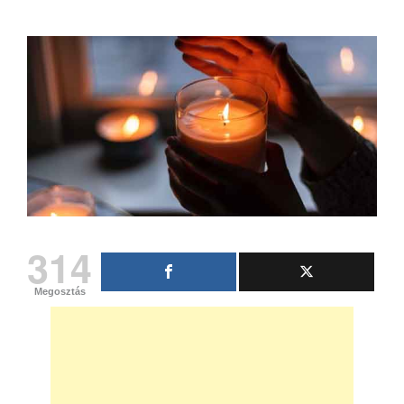
314
Megosztás