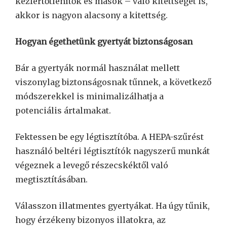
kézfertőtlenítők és mások – való kitettséget is,
akkor is nagyon alacsony a kitettség.
Hogyan égethetünk gyertyát biztonságosan
Bár a gyertyák normál használat mellett
viszonylag biztonságosnak tűnnek, a következő
módszerekkel is minimalizálhatja a
potenciális ártalmakat.
Fektessen be egy légtisztítóba. A HEPA-szűrést
használó beltéri légtisztítók nagyszerű munkát
végeznek a levegő részecskéktől való
megtisztításában.
Válasszon illatmentes gyertyákat. Ha úgy tűnik,
hogy érzékeny bizonyos illatokra, az