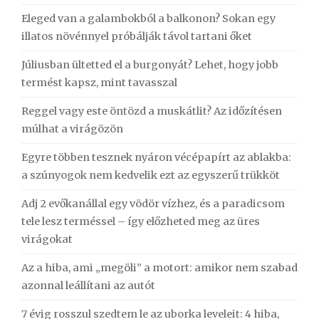
Eleged van a galambokból a balkonon? Sokan egy
illatos növénnyel próbálják távol tartani őket
Júliusban ültetted el a burgonyát? Lehet, hogy jobb
termést kapsz, mint tavasszal
Reggel vagy este öntözd a muskátlit? Az időzítésen
múlhat a virágözön
Egyre többen tesznek nyáron vécépapírt az ablakba:
a szúnyogok nem kedvelik ezt az egyszerű trükköt
Adj 2 evőkanállal egy vödör vízhez, és a paradicsom
tele lesz terméssel – így előzheted meg az üres
virágokat
Az a hiba, ami „megöli” a motort: amikor nem szabad
azonnal leállítani az autót
7 évig rosszul szedtem le az uborka leveleit: 4 hiba,