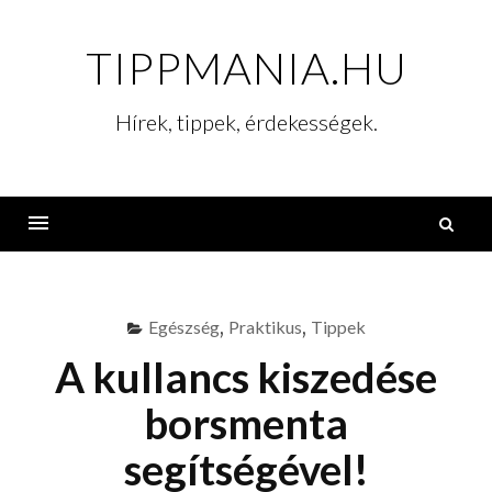
Skip
to
TIPPMANIA.HU
content
Hírek, tippek, érdekességek.
K
Menu
Egészség
,
Praktikus
,
Tippek
A kullancs kiszedése
borsmenta
segítségével!