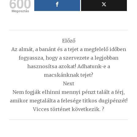
600
Megosztás
Bejegyzés
Előző
navigáció
Az almát, a banánt és a tejet a megfelelő időben
fogyassza, hogy a szervezete a legjobban
hasznosítsa azokat! Adhatunk-e a
macskánknak tejet?
Next
Nem fogják elhinni mennyi pénzt talált a férj,
amikor megtalálta a felesége titkos dugipénzét!
Vicces történet következik. ?