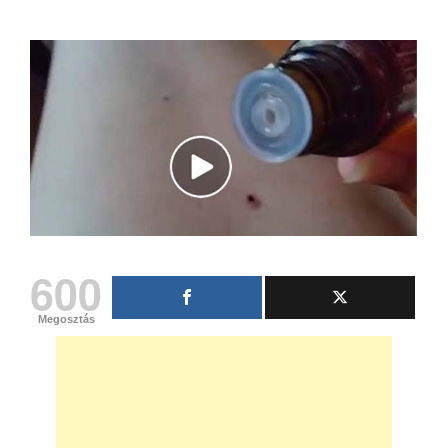
600
Megosztás