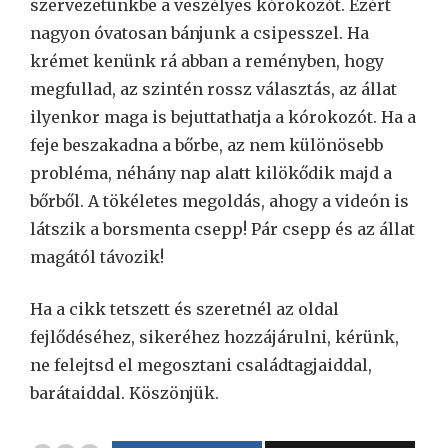
szervezetünkbe a veszélyes kórokozót. Ezért
nagyon óvatosan bánjunk a csipesszel. Ha
krémet kenünk rá abban a reményben, hogy
megfullad, az szintén rossz választás, az állat
ilyenkor maga is bejuttathatja a kórokozót. Ha a
feje beszakadna a bőrbe, az nem különösebb
probléma, néhány nap alatt kilökődik majd a
bőrből. A tökéletes megoldás, ahogy a videón is
látszik a borsmenta csepp! Pár csepp és az állat
magától távozik!
Ha a cikk tetszett és szeretnél az oldal
fejlődéséhez, sikeréhez hozzájárulni, kérünk,
ne felejtsd el megosztani családtagjaiddal,
barátaiddal. Köszönjük.