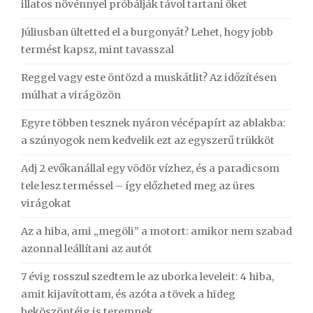
illatos növénnyel próbálják távol tartani őket
Júliusban ültetted el a burgonyát? Lehet, hogy jobb
termést kapsz, mint tavasszal
Reggel vagy este öntözd a muskátlit? Az időzítésen
múlhat a virágözön
Egyre többen tesznek nyáron vécépapírt az ablakba:
a szúnyogok nem kedvelik ezt az egyszerű trükköt
Adj 2 evőkanállal egy vödör vízhez, és a paradicsom
tele lesz terméssel – így előzheted meg az üres
virágokat
Az a hiba, ami „megöli” a motort: amikor nem szabad
azonnal leállítani az autót
7 évig rosszul szedtem le az uborka leveleit: 4 hiba,
amit kijavítottam, és azóta a tövek a hideg
beköszöntéig is teremnek