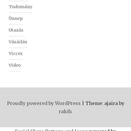
Tudomány
Ünnep
Utazás
Vásárlás
Vicces
Video
Proudly powered by WordPress
|
Theme: ajaira by
rakib
.