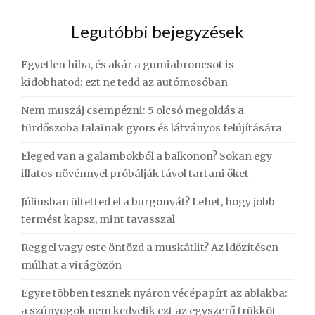
Legutóbbi bejegyzések
Egyetlen hiba, és akár a gumiabroncsot is
kidobhatod: ezt ne tedd az autómosóban
Nem muszáj csempézni: 5 olcsó megoldás a
fürdőszoba falainak gyors és látványos felújítására
Eleged van a galambokból a balkonon? Sokan egy
illatos növénnyel próbálják távol tartani őket
Júliusban ültetted el a burgonyát? Lehet, hogy jobb
termést kapsz, mint tavasszal
Reggel vagy este öntözd a muskátlit? Az időzítésen
múlhat a virágözön
Egyre többen tesznek nyáron vécépapírt az ablakba:
a szúnyogok nem kedvelik ezt az egyszerű trükköt