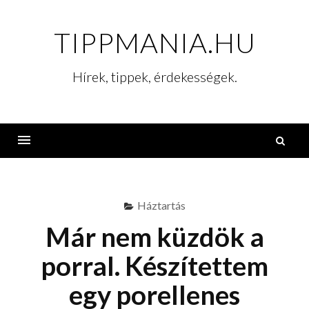
Skip
to
TIPPMANIA.HU
content
Hírek, tippek, érdekességek.
K
Menu
Háztartás
Már nem küzdök a
porral. Készítettem
egy porellenes