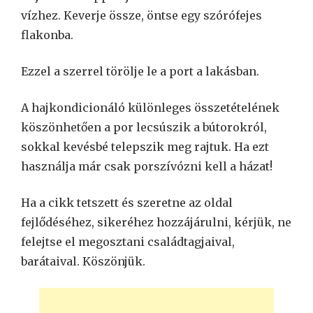
vízhez. Keverje össze, öntse egy szórófejes
flakonba.
Ezzel a szerrel törölje le a port a lakásban.
A hajkondicionáló különleges összetételének
köszönhetően a por lecsúszik a bútorokról,
sokkal kevésbé telepszik meg rajtuk. Ha ezt
használja már csak porszívózni kell a házat!
Ha a cikk tetszett és szeretne az oldal
fejlődéséhez, sikeréhez hozzájárulni, kérjük, ne
felejtse el megosztani családtagjaival,
barátaival. Köszönjük.