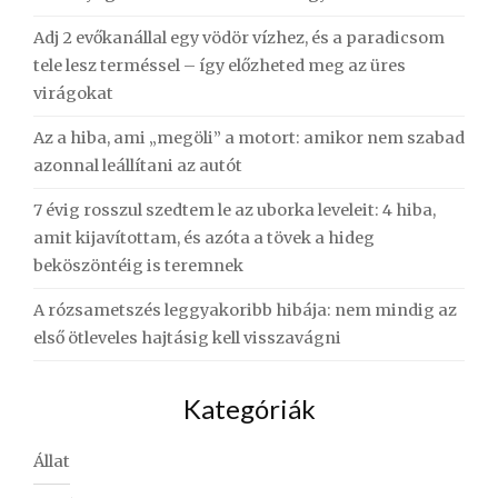
Adj 2 evőkanállal egy vödör vízhez, és a paradicsom
tele lesz terméssel – így előzheted meg az üres
virágokat
Az a hiba, ami „megöli” a motort: amikor nem szabad
azonnal leállítani az autót
7 évig rosszul szedtem le az uborka leveleit: 4 hiba,
amit kijavítottam, és azóta a tövek a hideg
beköszöntéig is teremnek
A rózsametszés leggyakoribb hibája: nem mindig az
első ötleveles hajtásig kell visszavágni
Kategóriák
Állat