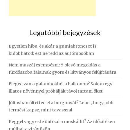
Legutóbbi bejegyzések
Egyetlen hiba, és akár a gumiabroncsot is
kidobhatod: ezt ne tedd az autómosóban
Nem muszáj csempézni: 5 olcsó megoldás a
fürdőszoba falainak gyors és látványos felújítására
Eleged van a galambokból a balkonon? Sokan egy
illatos növénnyel próbálják távol tartani őket
Júliusban ültetted el a burgonyát? Lehet, hogy jobb
termést kapsz, mint tavasszal
Reggel vagy este öntözd a muskátlit? Az időzítésen
múlhat a virágözön