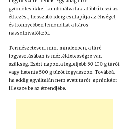
fogyni szeretnének. Egy adag túró
gyümölcsökkel kombinálva laktatóbbá teszi az
étkezést, hosszabb ideig csillapítja az éhséget,
és könnyebben lemondhat a káros
nassolnivalókról.
Természetesen, mint mindenben, a túró
fogyasztásában is mértékletességre van
szükség. Ezért naponta legfeljebb 50-100 g túrót
vagy hetente 500 g túrót fogyasszon. Továbbá,
ha eddig egyáltalán nem evett túrót, apránként
illessze be az étrendjébe.