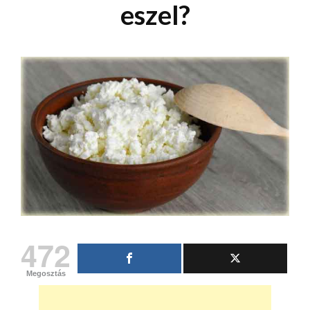
eszel?
472
Megosztás