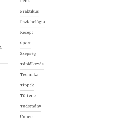
Pénz
Praktikus
Pszichológia
Recept
Sport
a
Szépség
Táplálkozás
Technika
Tippek
Történet
Tudomány
Ünnep