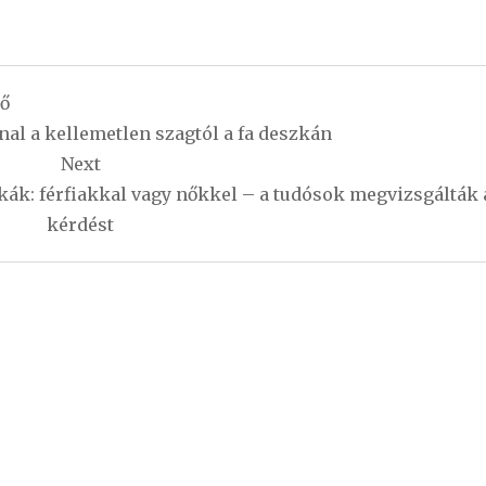
ző
al a kellemetlen szagtól a fa deszkán
Next
ák: férfiakkal vagy nőkkel – a tudósok megvizsgálták 
kérdést