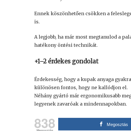
Ennek köszönhetően csökken a feleslege
is.
A legjobb, ha már most megtanulod a pal
hatékony öntési technikát.
+1–2 érdekes gondolat
Érdekesség, hogy a kupak anyaga gyakra
különösen fontos, hogy ne kallódjon el.
Néhány gyártó már ergonomikusabb mego
legyenek zavaróak a mindennapokban.
838
Megosztás
Megosztás