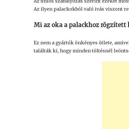
Az uniós szabályozás szerint ezeket most
Az ilyen palackokból való ivás viszont r
Mi az oka a palackhoz rögzítet
Ez nem a gyártók önkényes ötlete, amivel
találták ki, hogy minden töltésnél leönt