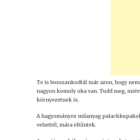
Te is bosszankodtál már azon, hogy nem j
nagyon komoly oka van. Tudd meg, miért
környezetnek is.
A hagyományos műanyag palackkupakok, a
vehettél, mára eltűntek.