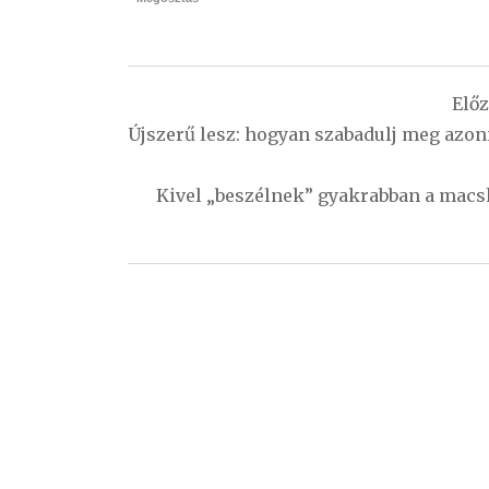
Bejegyzés
Elő
navigáció
Újszerű lesz: hogyan szabadulj meg azonn
Kivel „beszélnek” gyakrabban a macsk