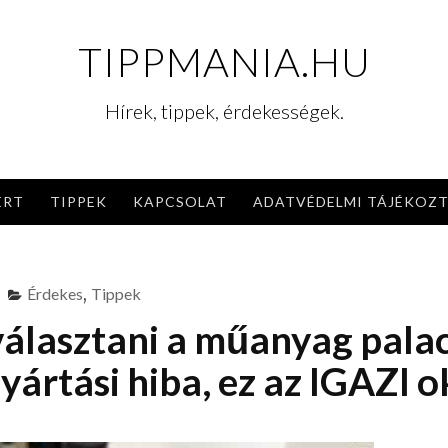
TIPPMANIA.HU
Hírek, tippek, érdekességek.
ERT
TIPPEK
KAPCSOLAT
ADATVÉDELMI TÁJÉKOZ
Érdekes
,
Tippek
választani a műanyag pala
ártási hiba, ez az IGAZI o