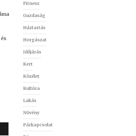
Fitnesz
záma
Gazdaság
Háztartás
 és
Horgászat
Időjárás
Kert
Közélet
Kultúra
Lakás
Növény
Párkapcsolat