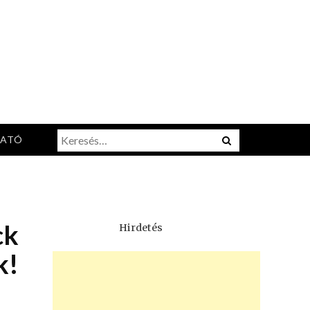
Keresés:
Menu
TATÓ
ck
Hirdetés
k!