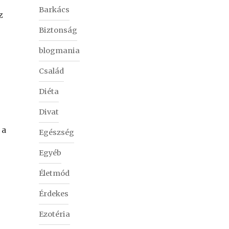
Barkács
z
Biztonság
blogmania
Család
Diéta
Divat
 a
Egészség
Egyéb
Életmód
Érdekes
Ezotéria