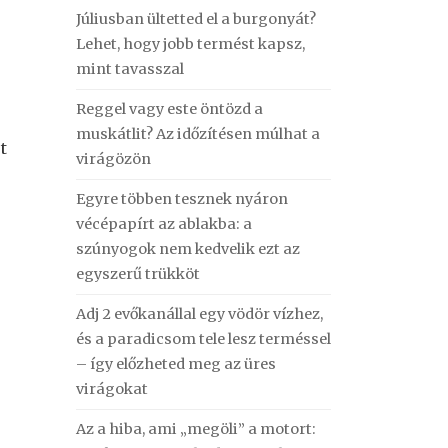
Júliusban ültetted el a burgonyát?
Lehet, hogy jobb termést kapsz,
mint tavasszal
Reggel vagy este öntözd a
muskátlit? Az időzítésen múlhat a
t
virágözön
Egyre többen tesznek nyáron
vécépapírt az ablakba: a
szúnyogok nem kedvelik ezt az
egyszerű trükköt
Adj 2 evőkanállal egy vödör vízhez,
és a paradicsom tele lesz terméssel
– így előzheted meg az üres
virágokat
Az a hiba, ami „megöli” a motort: