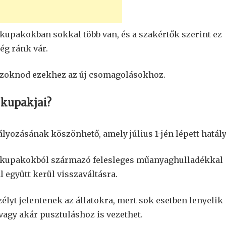
 kupakokban sokkal több van, és a szakértők szerint ez
ég ránk vár.
szoknod ezekhez az új csomagolásokhoz.
 kupakjai?
yozásának köszönhető, amely július 1-jén lépett hatály
 a kupakokból származó felesleges műanyaghulladékkal
együtt kerül visszaváltásra.
élyt jelentenek az állatokra, mert sok esetben lenyelik
agy akár pusztuláshoz is vezethet.