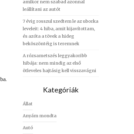
amikor nem szabad azonnal
leállítani az autót
7 évig rosszul szedtem le az uborka
leveleit: 4 hiba, amit kijavítottam,
és azóta a tövek a hideg
beköszöntéig is teremnek
A rózsametszés leggyakoribb
hibája: nem mindig az első
ötleveles hajtásig kell visszavágni
ba.
Kategóriák
Állat
Anyám mondta
Autó