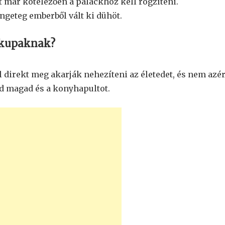
 már kötelezően a palackhoz kell rögzíteni.
engeteg emberből vált ki dühöt.
t kupaknak?
 direkt meg akarják nehezíteni az életedet, és nem azér
sd magad és a konyhapultot.