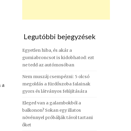
Legutóbbi bejegyzések
Egyetlen hiba, és akár a
gumiabroncsot is kidobhatod: ezt
ne tedd az autómosóban
Nem muszáj csempézni: 5 olcsó
megoldás a fürdőszoba falainak
 a
gyors és látványos felújítására
Eleged van a galambokból a
balkonon? Sokan egy illatos
növénnyel próbálják távol tartani
őket