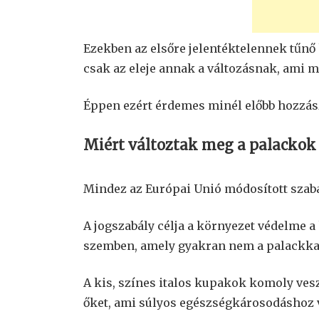
Ezekben az elsőre jelentéktelennek tűnő
csak az eleje annak a változásnak, ami m
Éppen ezért érdemes minél előbb hozzá
Miért változtak meg a palackok
Mindez az Európai Unió módosított szabál
A jogszabály célja a környezet védelme
szemben, amely gyakran nem a palackkal 
A kis, színes italos kupakok komoly vesz
őket, ami súlyos egészségkárosodáshoz v