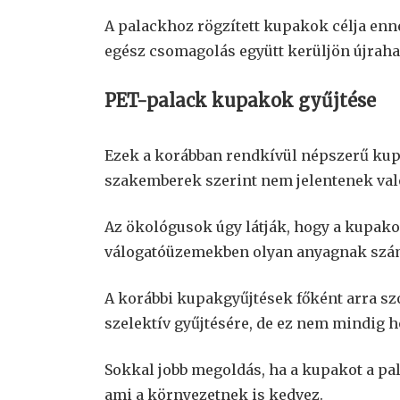
A palackhoz rögzített kupakok célja enn
egész csomagolás együtt kerüljön újraha
PET-palack kupakok gyűjtése
Ezek a korábban rendkívül népszerű kup
szakemberek szerint nem jelentenek való
Az ökológusok úgy látják, hogy a kupakok
válogatóüzemekben olyan anyagnak szám
A korábbi kupakgyűjtések főként arra s
szelektív gyűjtésére, de ez nem mindig h
Sokkal jobb megoldás, ha a kupakot a pa
ami a környezetnek is kedvez.