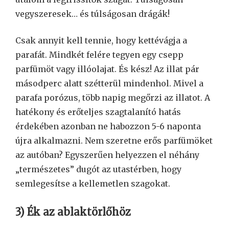
vegyszeresek… és túlságosan drágák!
Csak annyit kell tennie, hogy kettévágja a
parafát. Mindkét felére tegyen egy csepp
parfümöt vagy illóolajat. És kész! Az illat pár
másodperc alatt szétterül mindenhol. Mivel a
parafa porózus, több napig megőrzi az illatot. A
hatékony és erőteljes szagtalanító hatás
érdekében azonban ne habozzon 5-6 naponta
újra alkalmazni. Nem szeretne erős parfümöket
az autóban? Egyszerűen helyezzen el néhány
„természetes” dugót az utastérben, hogy
semlegesítse a kellemetlen szagokat.
3) Ék az ablaktörlőhöz