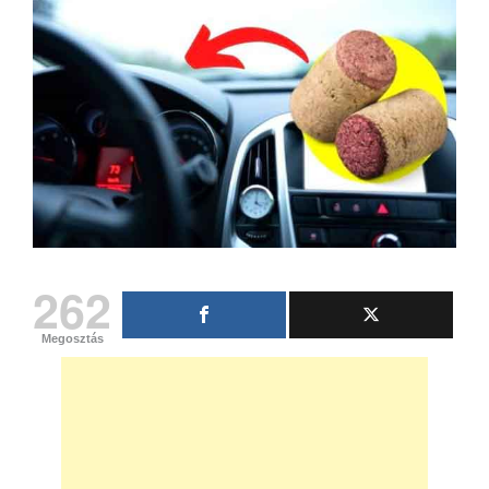
262
Megosztás