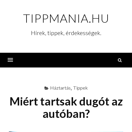
Skip
to
TIPPMANIA.HU
content
Hírek, tippek, érdekességek.
K
Menu
Háztartás
,
Tippek
Miért tartsak dugót az
autóban?