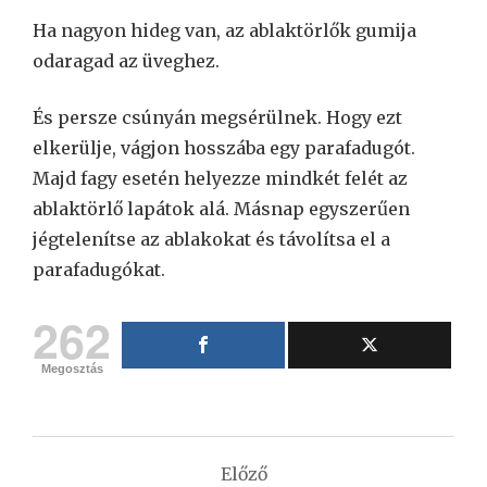
Ha nagyon hideg van, az ablaktörlők gumija
odaragad az üveghez.
És persze csúnyán megsérülnek. Hogy ezt
elkerülje, vágjon hosszába egy parafadugót.
Majd fagy esetén helyezze mindkét felét az
ablaktörlő lapátok alá. Másnap egyszerűen
jégtelenítse az ablakokat és távolítsa el a
parafadugókat.
262
Megosztás
Bejegyzés
Előző