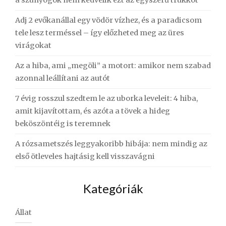
Adj 2 evőkanállal egy vödör vízhez, és a paradicsom
tele lesz terméssel – így előzheted meg az üres
virágokat
Az a hiba, ami „megöli” a motort: amikor nem szabad
azonnal leállítani az autót
7 évig rosszul szedtem le az uborka leveleit: 4 hiba,
amit kijavítottam, és azóta a tövek a hideg
beköszöntéig is teremnek
A rózsametszés leggyakoribb hibája: nem mindig az
első ötleveles hajtásig kell visszavágni
Kategóriák
Állat