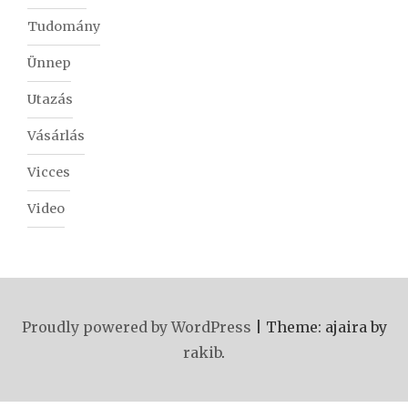
Tudomány
Ünnep
Utazás
Vásárlás
Vicces
Video
Proudly powered by WordPress
|
Theme: ajaira by
rakib
.