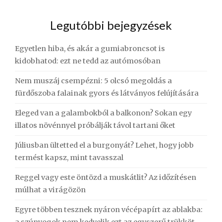
Legutóbbi bejegyzések
Egyetlen hiba, és akár a gumiabroncsot is
kidobhatod: ezt ne tedd az autómosóban
Nem muszáj csempézni: 5 olcsó megoldás a
fürdőszoba falainak gyors és látványos felújítására
Eleged van a galambokból a balkonon? Sokan egy
illatos növénnyel próbálják távol tartani őket
Júliusban ültetted el a burgonyát? Lehet, hogy jobb
termést kapsz, mint tavasszal
Reggel vagy este öntözd a muskátlit? Az időzítésen
múlhat a virágözön
Egyre többen tesznek nyáron vécépapírt az ablakba:
a szúnyogok nem kedvelik ezt az egyszerű trükköt