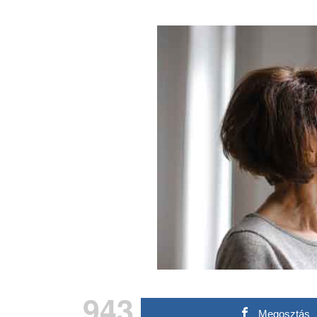
943
Megosztás