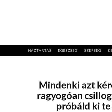
Skip
to
content
HÁZTARTÁS
EGÉSZSÉG
SZÉPSÉG
K
Mindenki azt kér
ragyogóan csillog
próbáld ki te