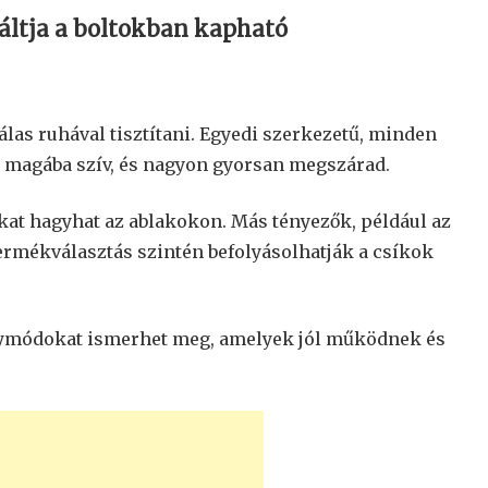
váltja a boltokban kapható
las ruhával tisztítani. Egyedi szerkezetű, minden
t magába szív, és nagyon gyorsan megszárad.
t hagyhat az ablakokon. Más tényezők, például az
ermékválasztás szintén befolyásolhatják a csíkok
gymódokat ismerhet meg, amelyek jól működnek és