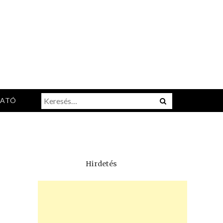
Keresés:
Menu
TATÓ
Hirdetés
: