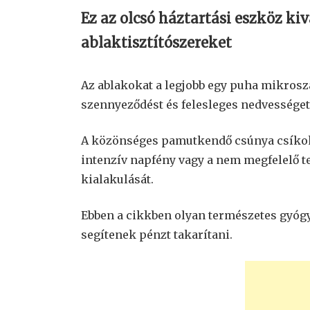
Ez az olcsó háztartási eszköz ki
ablaktisztítószereket
Az ablakokat a legjobb egy puha mikroszá
szennyeződést és felesleges nedvessége
A közönséges pamutkendő csúnya csíkoka
intenzív napfény vagy a nem megfelelő t
kialakulását.
Ebben a cikkben olyan természetes gyó
segítenek pénzt takarítani.