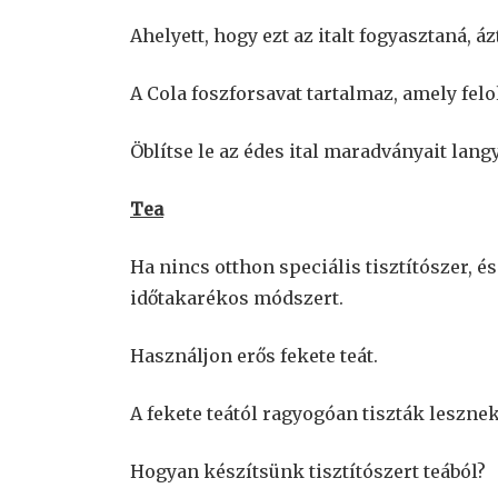
Ahelyett, hogy ezt az italt fogyasztaná, áz
A Cola foszforsavat tartalmaz, amely fel
Öblítse le az édes ital maradványait langy
Tea
Ha nincs otthon speciális tisztítószer, é
időtakarékos módszert.
Használjon erős fekete teát.
A fekete teától ragyogóan tiszták lesznek
Hogyan készítsünk tisztítószert teából?