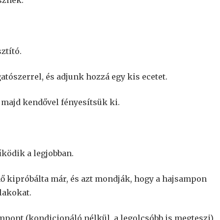
sznek.
ztító.
tószerrel, és adjunk hozzá egy kis ecetet.
, majd kendővel fényesítsük ki.
űködik a legjobban.
nő kipróbálta már, és azt mondják, hogy a hajsampon
lakokat.
mpont (kondicionáló nélkül, a legolcsóbb is megteszi)