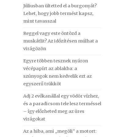
Júliusban ültetted el a burgonyát?
Lehet, hogy jobb termést kapsz,
mint tavasszal
Reggel vagy este öntözd a
muskátlit? Az időzítésen múlhat a
virágözön
Egyre többen tesznek nyáron
vécépapírt az ablakba: a
szúnyogok nem kedvelik ezt az
egyszerű trükköt
Adj 2 evőkanállal egy vödör vízhez,
és a paradicsom tele lesz terméssel
– így előzheted meg az üres
virágokat
Az a hiba, ami „megöli” a motort: