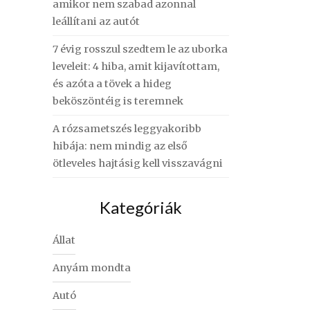
amikor nem szabad azonnal
leállítani az autót
7 évig rosszul szedtem le az uborka
leveleit: 4 hiba, amit kijavítottam,
és azóta a tövek a hideg
beköszöntéig is teremnek
A rózsametszés leggyakoribb
hibája: nem mindig az első
ötleveles hajtásig kell visszavágni
Kategóriák
Állat
Anyám mondta
Autó