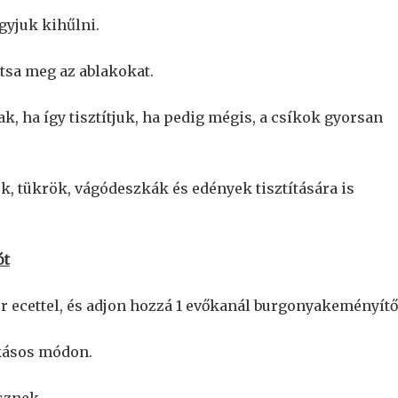
agyjuk kihűlni.
ítsa meg az ablakokat.
, ha így tisztítjuk, ha pedig mégis, a csíkok gyorsan
ok, tükrök, vágódeszkák és edények tisztítására is
ót
ér ecettel, és adjon hozzá 1 evőkanál burgonyakeményítő
zokásos módon.