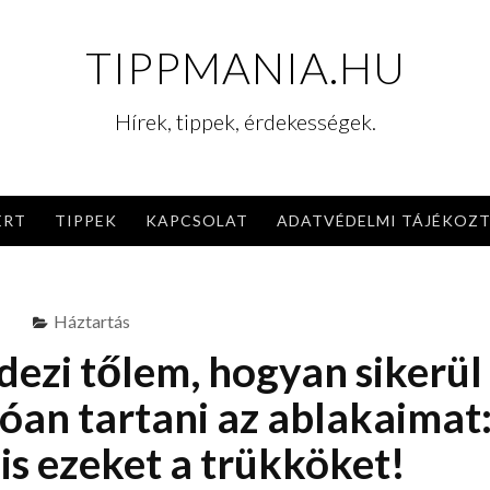
TIPPMANIA.HU
Hírek, tippek, érdekességek.
ERT
TIPPEK
KAPCSOLAT
ADATVÉDELMI TÁJÉKOZ
Háztartás
dezi tőlem, hogyan sikerül
óan tartani az ablakaimat
 is ezeket a trükköket!