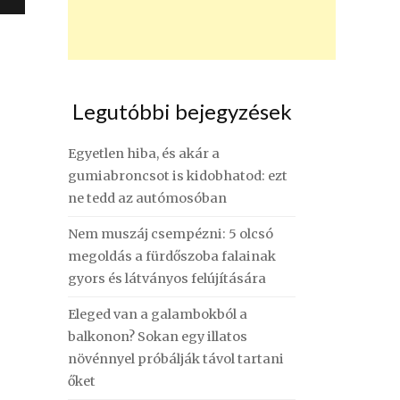
Legutóbbi bejegyzések
Egyetlen hiba, és akár a
gumiabroncsot is kidobhatod: ezt
ne tedd az autómosóban
Nem muszáj csempézni: 5 olcsó
megoldás a fürdőszoba falainak
gyors és látványos felújítására
Eleged van a galambokból a
balkonon? Sokan egy illatos
növénnyel próbálják távol tartani
őket