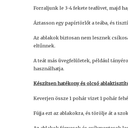
Forraljunk le 3-4 fekete teafüvet, majd h
Áztasson egy papírtörlőt a teába, és tiszt
Az ablakok biztosan nem lesznek csíkosak
eltűnnek.
A teát más üvegfelületek, például tányér
használhatja.
Készítsen hatékony és olcsó ablaktisztít
Keverjen össze 1 pohár vizet 1 pohár feh
Fújja ezt az ablakokra, és törölje át a s