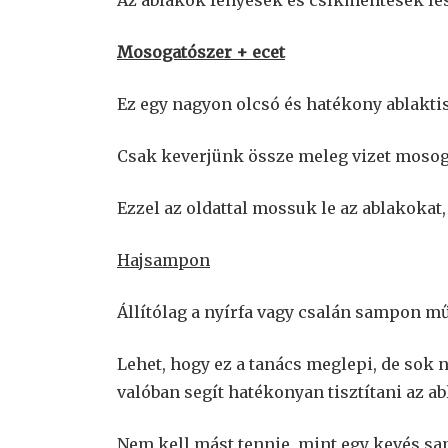
Az ablakok fényesek és csíkmentesek le
Mosogatószer + ecet
Ez egy nagyon olcsó és hatékony ablaktis
Csak keverjünk össze meleg vizet mosoga
Ezzel az oldattal mossuk le az ablakokat
Hajsampon
Állítólag a nyírfa vagy csalán sampon m
Lehet, hogy ez a tanács meglepi, de sok 
valóban segít hatékonyan tisztítani az ab
Nem kell mást tennie, mint egy kevés sa