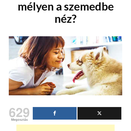
mélyen a szemedbe
néz?
629
Megosztás