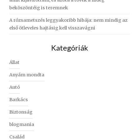
beköszöntéig is teremnek
A rózsametszés leggyakoribb hibája: nem mindig az
első ötleveles hajtásig kell visszavágni
Kategóriák
Állat
Anyám mondta
Autó
Barkács
Biztonság
blogmania
Család