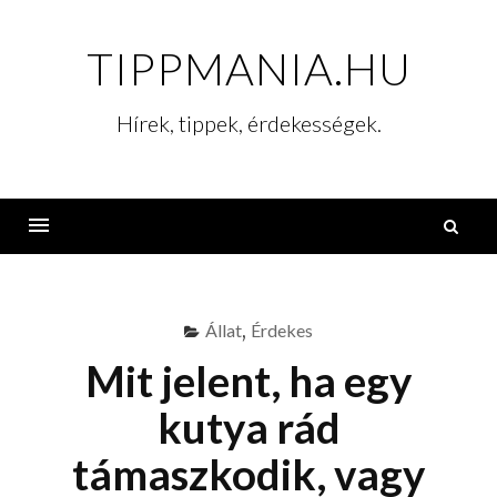
Skip
to
TIPPMANIA.HU
content
Hírek, tippek, érdekességek.
K
Menu
Állat
,
Érdekes
Mit jelent, ha egy
kutya rád
támaszkodik, vagy