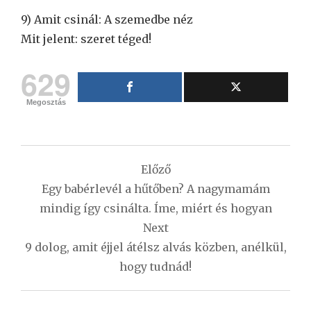
9) Amit csinál: A szemedbe néz
Mit jelent: szeret téged!
629
Megosztás
Bejegyzés
Előző
navigáció
Egy babérlevél a hűtőben? A nagymamám
mindig így csinálta. Íme, miért és hogyan
Next
9 dolog, amit éjjel átélsz alvás közben, anélkül,
hogy tudnád!