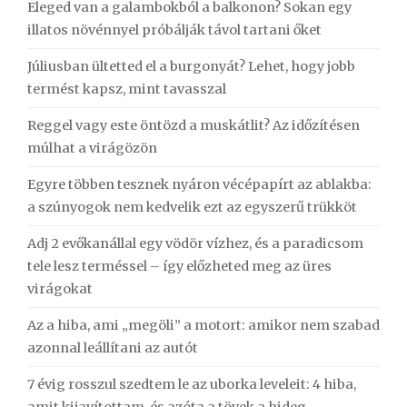
Eleged van a galambokból a balkonon? Sokan egy
illatos növénnyel próbálják távol tartani őket
Júliusban ültetted el a burgonyát? Lehet, hogy jobb
termést kapsz, mint tavasszal
Reggel vagy este öntözd a muskátlit? Az időzítésen
múlhat a virágözön
Egyre többen tesznek nyáron vécépapírt az ablakba:
a szúnyogok nem kedvelik ezt az egyszerű trükköt
Adj 2 evőkanállal egy vödör vízhez, és a paradicsom
tele lesz terméssel – így előzheted meg az üres
virágokat
Az a hiba, ami „megöli” a motort: amikor nem szabad
azonnal leállítani az autót
7 évig rosszul szedtem le az uborka leveleit: 4 hiba,
amit kijavítottam, és azóta a tövek a hideg