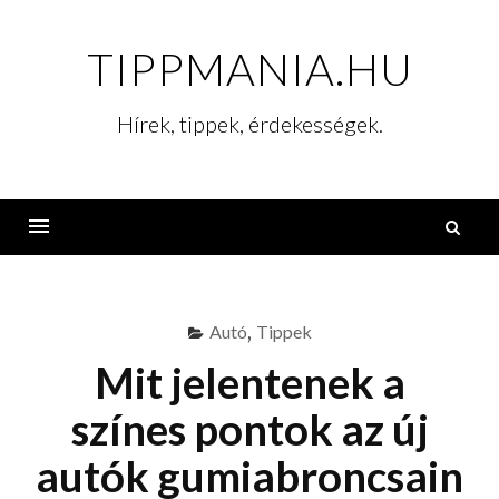
Skip
to
TIPPMANIA.HU
content
Hírek, tippek, érdekességek.
K
Menu
Autó
,
Tippek
Mit jelentenek a
színes pontok az új
autók gumiabroncsain