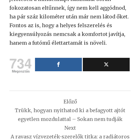
fokozatosan eltűnnek, így nem kell aggódnod,
ha pár száz kilométer után már nem látod őket.
Fontos az is, hogy a helyes felszerelés és
kiegyensúlyozás nemcsak a komfortot javítja,
hanem a futómű élettartamát is növeli.
734
Megosztás
Bejegyzés
Előző
navigáció
Trükk, hogyan nyithatod ki a befagyott ajtót
egyetlen mozdulattal – Sokan nem tudják
Next
A ravasz vízvezeték-szerelők titka: a radiátoros