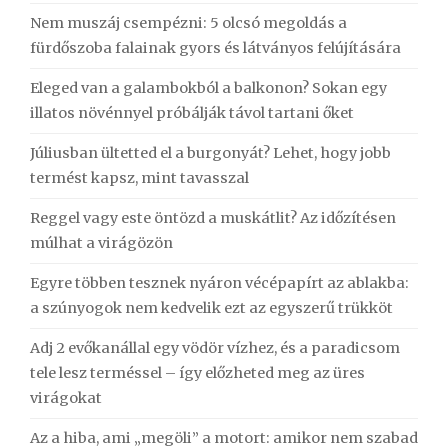
Nem muszáj csempézni: 5 olcsó megoldás a
fürdőszoba falainak gyors és látványos felújítására
Eleged van a galambokból a balkonon? Sokan egy
illatos növénnyel próbálják távol tartani őket
Júliusban ültetted el a burgonyát? Lehet, hogy jobb
termést kapsz, mint tavasszal
Reggel vagy este öntözd a muskátlit? Az időzítésen
múlhat a virágözön
Egyre többen tesznek nyáron vécépapírt az ablakba:
a szúnyogok nem kedvelik ezt az egyszerű trükköt
Adj 2 evőkanállal egy vödör vízhez, és a paradicsom
tele lesz terméssel – így előzheted meg az üres
virágokat
Az a hiba, ami „megöli” a motort: amikor nem szabad