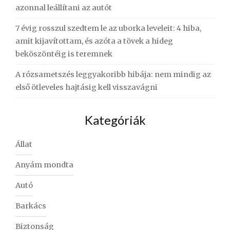
azonnal leállítani az autót
7 évig rosszul szedtem le az uborka leveleit: 4 hiba,
amit kijavítottam, és azóta a tövek a hideg
beköszöntéig is teremnek
A rózsametszés leggyakoribb hibája: nem mindig az
első ötleveles hajtásig kell visszavágni
Kategóriák
Állat
Anyám mondta
Autó
Barkács
Biztonság