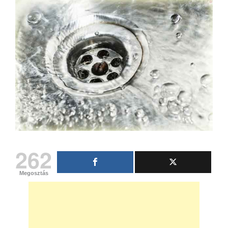
262
Megosztás