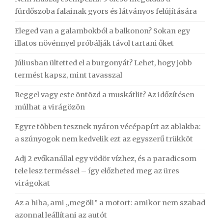
fürdőszoba falainak gyors és látványos felújítására
Eleged van a galambokból a balkonon? Sokan egy
illatos növénnyel próbálják távol tartani őket
Júliusban ültetted el a burgonyát? Lehet, hogy jobb
termést kapsz, mint tavasszal
Reggel vagy este öntözd a muskátlit? Az időzítésen
múlhat a virágözön
Egyre többen tesznek nyáron vécépapírt az ablakba:
a szúnyogok nem kedvelik ezt az egyszerű trükköt
Adj 2 evőkanállal egy vödör vízhez, és a paradicsom
tele lesz terméssel – így előzheted meg az üres
virágokat
Az a hiba, ami „megöli” a motort: amikor nem szabad
azonnal leállítani az autót