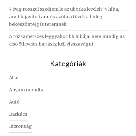
7 évig rosszul szedtem le az uborka leveleit: 4 hiba,
amit kijavítottam, és azóta a tövek a hideg
beköszöntéig is teremnek
A rózsametszés leggyakoribb hibája: nem mindig az
első ötleveles hajtásig kell visszavágni
Kategóriák
Állat
Anyám mondta
Autó
Barkács
Biztonság