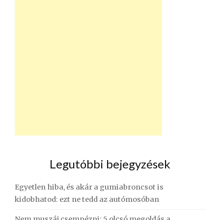
Legutóbbi bejegyzések
Egyetlen hiba, és akár a gumiabroncsot is
kidobhatod: ezt ne tedd az autómosóban
Nem muszáj csempézni: 5 olcsó megoldás a