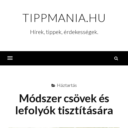
Skip
to
TIPPMANIA.HU
content
Hírek, tippek, érdekességek.
K
Menu
Háztartás
Módszer csövek és
lefolyók tisztítására