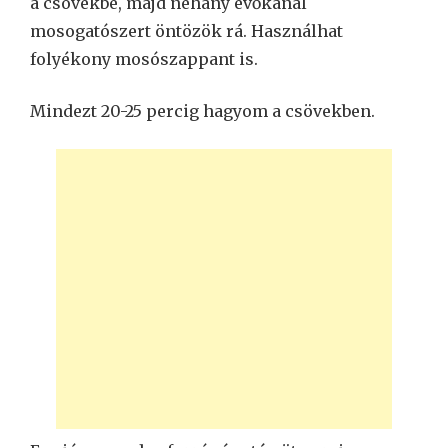
a csövekbe, majd néhány evőkanál
mosogatószert öntözök rá. Használhat
folyékony mosószappant is.
Mindezt 20-25 percig hagyom a csövekben.