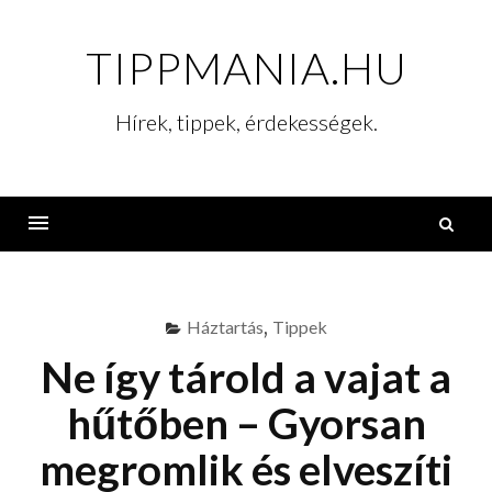
Skip
to
TIPPMANIA.HU
content
Hírek, tippek, érdekességek.
K
Menu
Háztartás
,
Tippek
Ne így tárold a vajat a
hűtőben – Gyorsan
megromlik és elveszíti