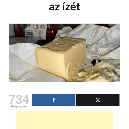
az ízét
734
Megosztás