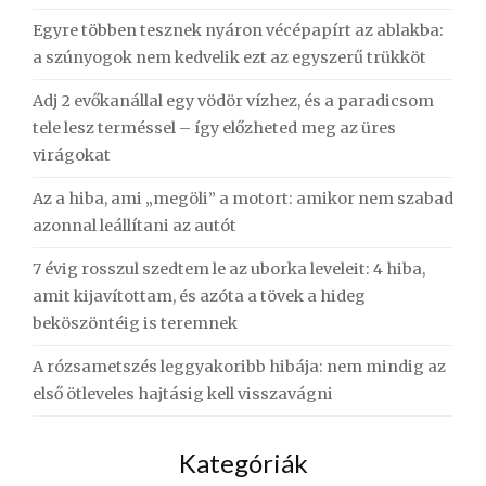
Egyre többen tesznek nyáron vécépapírt az ablakba:
a szúnyogok nem kedvelik ezt az egyszerű trükköt
Adj 2 evőkanállal egy vödör vízhez, és a paradicsom
tele lesz terméssel – így előzheted meg az üres
virágokat
Az a hiba, ami „megöli” a motort: amikor nem szabad
azonnal leállítani az autót
7 évig rosszul szedtem le az uborka leveleit: 4 hiba,
amit kijavítottam, és azóta a tövek a hideg
beköszöntéig is teremnek
A rózsametszés leggyakoribb hibája: nem mindig az
első ötleveles hajtásig kell visszavágni
Kategóriák