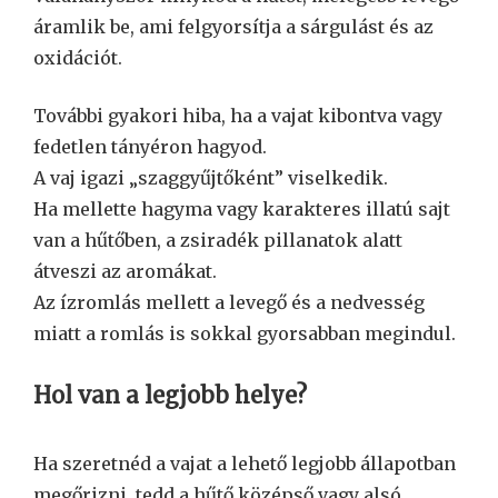
áramlik be, ami felgyorsítja a sárgulást és az
oxidációt.
További gyakori hiba, ha a vajat kibontva vagy
fedetlen tányéron hagyod.
A vaj igazi „szaggyűjtőként” viselkedik.
Ha mellette hagyma vagy karakteres illatú sajt
van a hűtőben, a zsiradék pillanatok alatt
átveszi az aromákat.
Az ízromlás mellett a levegő és a nedvesség
miatt a romlás is sokkal gyorsabban megindul.
Hol van a legjobb helye?
Ha szeretnéd a vajat a lehető legjobb állapotban
megőrizni, tedd a hűtő középső vagy alsó