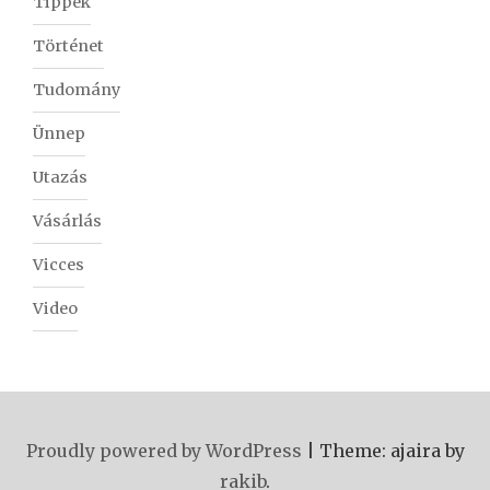
Tippek
Történet
Tudomány
Ünnep
Utazás
Vásárlás
Vicces
Video
Proudly powered by WordPress
|
Theme: ajaira by
rakib
.