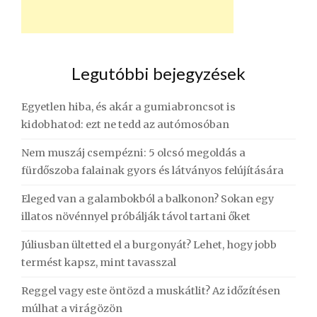
Legutóbbi bejegyzések
Egyetlen hiba, és akár a gumiabroncsot is
kidobhatod: ezt ne tedd az autómosóban
Nem muszáj csempézni: 5 olcsó megoldás a
fürdőszoba falainak gyors és látványos felújítására
Eleged van a galambokból a balkonon? Sokan egy
illatos növénnyel próbálják távol tartani őket
Júliusban ültetted el a burgonyát? Lehet, hogy jobb
termést kapsz, mint tavasszal
Reggel vagy este öntözd a muskátlit? Az időzítésen
múlhat a virágözön