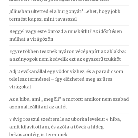
Júliusban ültetted el a burgonyát? Lehet, hogy jobb
termést kapsz, mint tavasszal
Reggel vagy este öntözd a muskátlit? Az időzítésen
múlhat a virágözön
Egyre többen tesznek nyáron vécépapírt az ablakba:
a szúnyogok nem kedvelik ezt az egyszerű trükköt
Adj 2 evőkanállal egy vödör vízhez, és a paradicsom
tele lesz terméssel – így előzheted meg az üres
virágokat
Az a hiba, ami „megöli” a motort: amikor nem szabad
azonnal leállítani az autót
7 évig rosszul szedtem le az uborka leveleit: 4 hiba,
amit kijavítottam, és azóta a tövek a hideg
beköszöntéig is teremnek