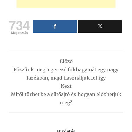
734
Megosztás
Bejegyzés
Előző
navigáció
Főzzünk meg 5 gerezd fokhagymát egy nagy
fazékban, majd használjuk fel így
Next
Mitől törhet be a sütőajtó és hogyan előzhetjük
meg?
Hirdetés