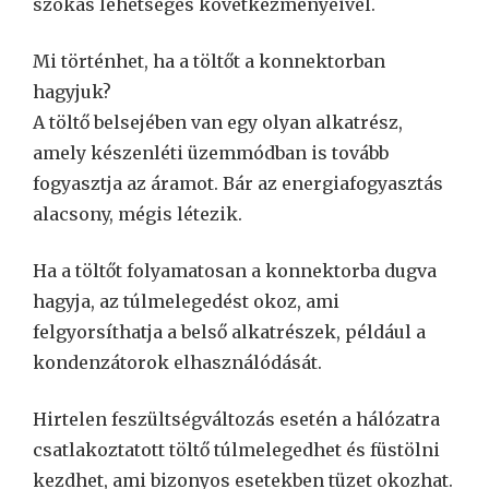
szokás lehetséges következményeivel.
Mi történhet, ha a töltőt a konnektorban
hagyjuk?
A töltő belsejében van egy olyan alkatrész,
amely készenléti üzemmódban is tovább
fogyasztja az áramot. Bár az energiafogyasztás
alacsony, mégis létezik.
Ha a töltőt folyamatosan a konnektorba dugva
hagyja, az túlmelegedést okoz, ami
felgyorsíthatja a belső alkatrészek, például a
kondenzátorok elhasználódását.
Hirtelen feszültségváltozás esetén a hálózatra
csatlakoztatott töltő túlmelegedhet és füstölni
kezdhet, ami bizonyos esetekben tüzet okozhat.