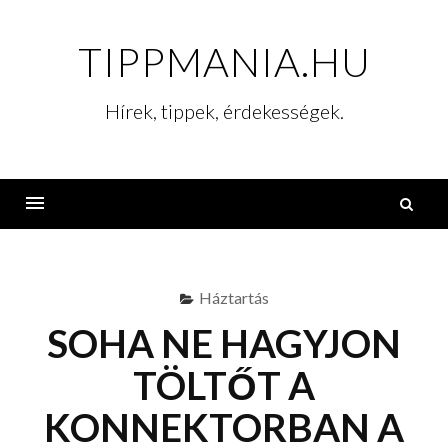
Skip
to
TIPPMANIA.HU
content
Hírek, tippek, érdekességek.
K
Menu
Háztartás
SOHA NE HAGYJON
TÖLTŐT A
KONNEKTORBAN A