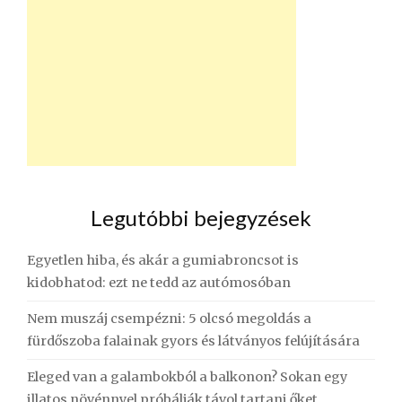
Legutóbbi bejegyzések
Egyetlen hiba, és akár a gumiabroncsot is
kidobhatod: ezt ne tedd az autómosóban
Nem muszáj csempézni: 5 olcsó megoldás a
fürdőszoba falainak gyors és látványos felújítására
Eleged van a galambokból a balkonon? Sokan egy
illatos növénnyel próbálják távol tartani őket