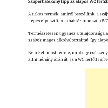
Szuperhatékony tipp az alapos WC fertőt
A titkos termék, amiről beszélünk, a szá
képes elpusztítani a baktériumokat a W
Természetesen ugyanez a tulajdonsága a 
szájvíz magas alkoholtartalmú, így alapo
Nem kell mást tennie, mint egy csészényi
állni néhány órán át, és a WC fertőtlenítv