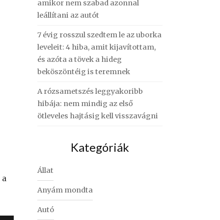
amikor nem szabad azonnal
leállítani az autót
7 évig rosszul szedtem le az uborka
leveleit: 4 hiba, amit kijavítottam,
és azóta a tövek a hideg
beköszöntéig is teremnek
A rózsametszés leggyakoribb
hibája: nem mindig az első
ötleveles hajtásig kell visszavágni
Kategóriák
Állat
 a
Anyám mondta
Autó