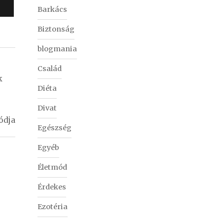
Barkács
Biztonság
blogmania
Család
k
Diéta
Divat
ódja
Egészség
Egyéb
Életmód
Érdekes
Ezotéria