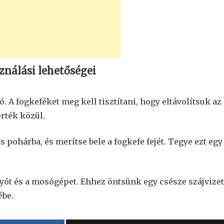
sználási lehetőségei
ó. A fogkeféket meg kell tisztítani, hogy eltávolítsuk az
rték közül.
 pohárba, és merítse bele a fogkefe fejét. Tegye ezt egy
olyót és a mosógépet. Ehhez öntsünk egy csésze szájvizet
ébe.