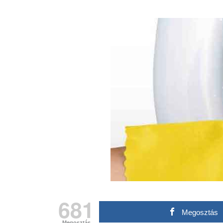
681
Megosztás
Megosztás