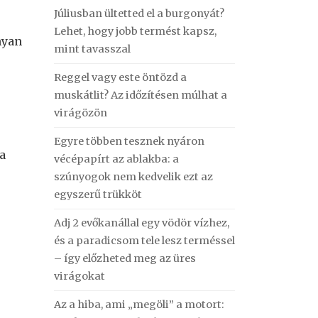
Júliusban ültetted el a burgonyát?
Lehet, hogy jobb termést kapsz,
nyan
mint tavasszal
Reggel vagy este öntözd a
muskátlit? Az időzítésen múlhat a
virágözön
Egyre többen tesznek nyáron
a
vécépapírt az ablakba: a
szúnyogok nem kedvelik ezt az
egyszerű trükköt
Adj 2 evőkanállal egy vödör vízhez,
és a paradicsom tele lesz terméssel
– így előzheted meg az üres
virágokat
Az a hiba, ami „megöli” a motort: