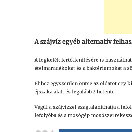
A szájvíz egyéb alternatív felha
A fogkefék fertőtlenítésére is használhat
ételmaradékokat és a baktériumokat a sö
Ehhez egyszerűen öntse az oldatot egy kis
éjszaka alatt és legalább 2 hetente.
Végül a szájvízzel szagtalaníthatja a lef
lefolyóba és a mosógép mosószerrekesz