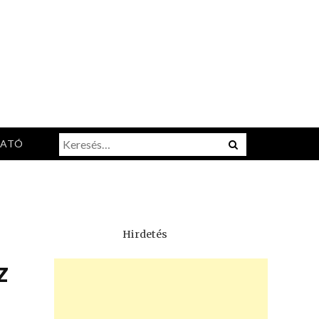
Keresés:
Menu
TATÓ
Hirdetés
z