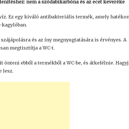
lenítéshez: nem a szódabikarbóna és az ecet keveréke
jvíz. Ez egy kiváló antibakteriális termék, amely hatéko
C-kagylóban.
szájápolásra és az íny megnyugtatására is érvényes. A
san megtisztítja a WC-t.
t önteni ebből a termékből a WC-be, és átkefélnie. Hagyj
e lesz.