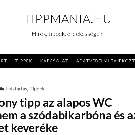
TIPPMANIA.HU
Hírek, tippek, érdekességek.
ERT
TIPPEK
KAPCSOLAT
ADATVÉDELMI TÁJÉKOZ
Háztartás
,
Tippek
ny tipp az alapos WC
 nem a szódabikarbóna és a
et keveréke