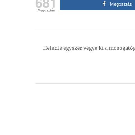
681
Megosztás
Megosztás
Bejegyzés
navigáció
Hetente egyszer vegye ki a mosogatóg