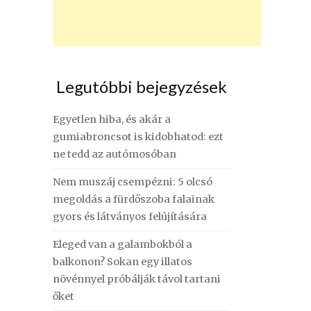
Legutóbbi bejegyzések
Egyetlen hiba, és akár a
gumiabroncsot is kidobhatod: ezt
ne tedd az autómosóban
Nem muszáj csempézni: 5 olcsó
megoldás a fürdőszoba falainak
gyors és látványos felújítására
Eleged van a galambokból a
balkonon? Sokan egy illatos
növénnyel próbálják távol tartani
őket