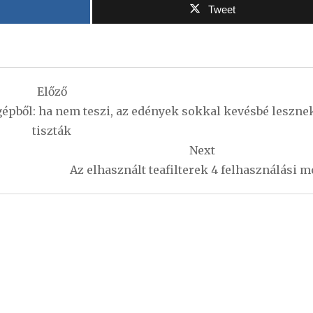
Tweet
Előző
épből: ha nem teszi, az edények sokkal kevésbé leszne
tiszták
Next
Az elhasznált teafilterek 4 felhasználási m