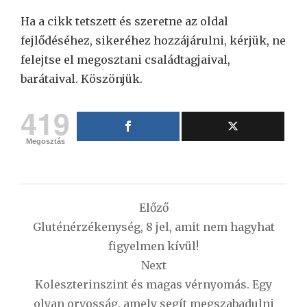
Ha a cikk tetszett és szeretne az oldal
fejlődéséhez, sikeréhez hozzájárulni, kérjük, ne
felejtse el megosztani családtagjaival,
barátaival. Köszönjük.
419
Megosztás
Bejegyzés
Előző
navigáció
Gluténérzékenység, 8 jel, amit nem hagyhat
figyelmen kívül!
Next
Koleszterinszint és magas vérnyomás. Egy
olyan orvosság, amely segít megszabadulni