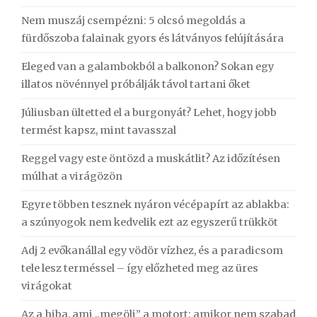
Nem muszáj csempézni: 5 olcsó megoldás a
fürdőszoba falainak gyors és látványos felújítására
Eleged van a galambokból a balkonon? Sokan egy
illatos növénnyel próbálják távol tartani őket
Júliusban ültetted el a burgonyát? Lehet, hogy jobb
termést kapsz, mint tavasszal
Reggel vagy este öntözd a muskátlit? Az időzítésen
múlhat a virágözön
Egyre többen tesznek nyáron vécépapírt az ablakba:
a szúnyogok nem kedvelik ezt az egyszerű trükköt
Adj 2 evőkanállal egy vödör vízhez, és a paradicsom
tele lesz terméssel – így előzheted meg az üres
virágokat
Az a hiba, ami „megöli” a motort: amikor nem szabad