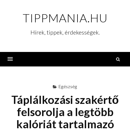
Skip
to
TIPPMANIA.HU
content
Hírek, tippek, érdekességek.
K
Menu
Egészség
Táplálkozási szakértő
felsorolja a legtöbb
kalóriát tartalmazó