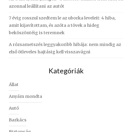
azonnal leállítani az autót
7 évig rosszul szedtem le az uborka leveleit: 4 hiba,
amit kijavítottam, és azóta a tövek a hideg
beköszöntéig is teremnek
A rózsametszés leggyakoribb hibája: nem mindig az
első ötleveles hajtásig kell visszavágni
Kategóriák
Állat
Anyám mondta
Autó
Barkács
Biztonság