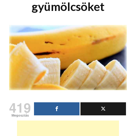
gyümölcsöket
419
Megosztás