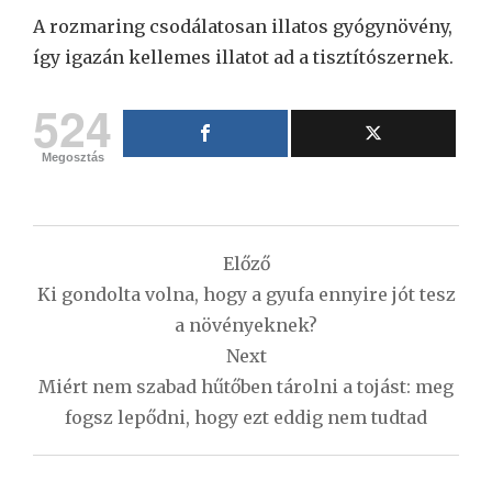
A rozmaring csodálatosan illatos gyógynövény,
így igazán kellemes illatot ad a tisztítószernek.
524
Megosztás
Bejegyzés
Előző
navigáció
Ki gondolta volna, hogy a gyufa ennyire jót tesz
a növényeknek?
Next
Miért nem szabad hűtőben tárolni a tojást: meg
fogsz lepődni, hogy ezt eddig nem tudtad