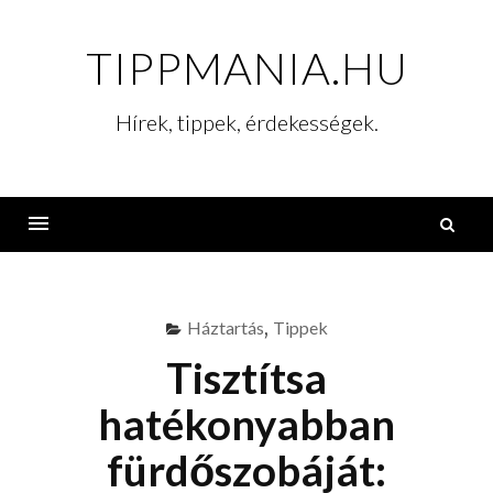
Skip
to
TIPPMANIA.HU
content
Hírek, tippek, érdekességek.
K
Menu
Háztartás
,
Tippek
Tisztítsa
hatékonyabban
fürdőszobáját: