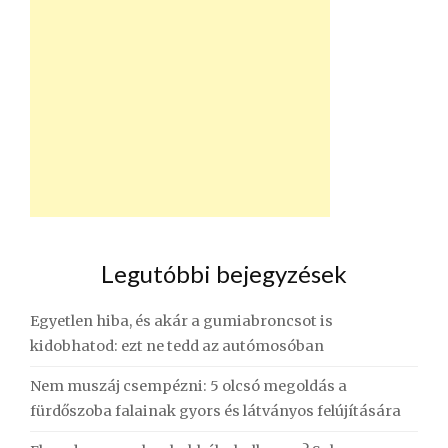
Legutóbbi bejegyzések
Egyetlen hiba, és akár a gumiabroncsot is
kidobhatod: ezt ne tedd az autómosóban
Nem muszáj csempézni: 5 olcsó megoldás a
fürdőszoba falainak gyors és látványos felújítására