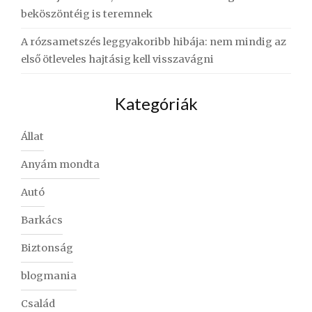
beköszöntéig is teremnek
A rózsametszés leggyakoribb hibája: nem mindig az
első ötleveles hajtásig kell visszavágni
Kategóriák
Állat
Anyám mondta
Autó
Barkács
Biztonság
blogmania
Család