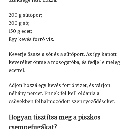
200 g sütőpor;
200 g só;
150 g ecet;
Egy kevés forró víz.
Keverje össze a sót és a sütőport. Az így kapott
keveréket öntse a mosogatóba, és fedje le meleg
ecettel.
Adjon hozzá egy kevés forró vizet, és várjon
néhány percet. Ennek fel kell oldania a
csövekben felhalmozódott szennyeződéseket.
Hogyan tisztítsa meg a piszkos
csempefugákat?