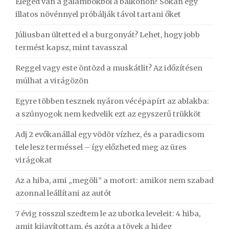
Eleged van a galambokból a balkonon? Sokan egy
illatos növénnyel próbálják távol tartani őket
Júliusban ültetted el a burgonyát? Lehet, hogy jobb
termést kapsz, mint tavasszal
Reggel vagy este öntözd a muskátlit? Az időzítésen
múlhat a virágözön
Egyre többen tesznek nyáron vécépapírt az ablakba:
a szúnyogok nem kedvelik ezt az egyszerű trükköt
Adj 2 evőkanállal egy vödör vízhez, és a paradicsom
tele lesz terméssel – így előzheted meg az üres
virágokat
Az a hiba, ami „megöli” a motort: amikor nem szabad
azonnal leállítani az autót
7 évig rosszul szedtem le az uborka leveleit: 4 hiba,
amit kijavítottam, és azóta a tövek a hideg