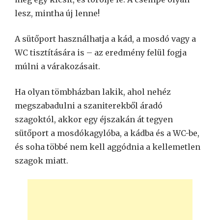
lesz, mintha új lenne!
A sütőport használhatja a kád, a mosdó vagy a
WC tisztítására is – az eredmény felül fogja
múlni a várakozásait.
Ha olyan tömbházban lakik, ahol nehéz
megszabadulni a szaniterekből áradó
szagoktól, akkor egy éjszakán át tegyen
sütőport a mosdókagylóba, a kádba és a WC-be,
és soha többé nem kell aggódnia a kellemetlen
szagok miatt.