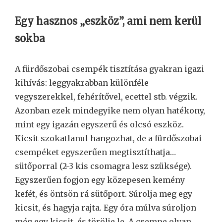
Egy hasznos „eszköz”, ami nem kerül
sokba
A fürdőszobai csempék tisztítása gyakran igazi
kihívás: leggyakrabban különféle
vegyszerekkel, fehérítővel, ecettel stb. végzik.
Azonban ezek mindegyike nem olyan hatékony,
mint egy igazán egyszerű és olcsó eszköz.
Kicsit szokatlanul hangozhat, de a fürdőszobai
csempéket egyszerűen megtisztíthatja…
sütőporral (2-3 kis csomagra lesz szüksége).
Egyszerűen fogjon egy közepesen kemény
kefét, és öntsön rá sütőport. Súrolja meg egy
kicsit, és hagyja rajta. Egy óra múlva súroljon
még egy kicsit, és törölje le. A csempe olyan