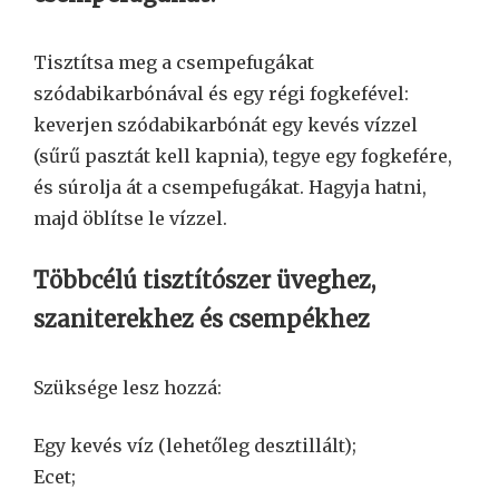
Tisztítsa meg a csempefugákat
szódabikarbónával és egy régi fogkefével:
keverjen szódabikarbónát egy kevés vízzel
(sűrű pasztát kell kapnia), tegye egy fogkefére,
és súrolja át a csempefugákat. Hagyja hatni,
majd öblítse le vízzel.
Többcélú tisztítószer üveghez,
szaniterekhez és csempékhez
Szüksége lesz hozzá:
Egy kevés víz (lehetőleg desztillált);
Ecet;