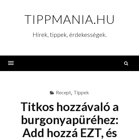
Skip
to
TIPPMANIA.HU
content
Hírek, tippek, érdekességek.
K
Menu
Recept
,
Tippek
Titkos hozzávaló a
burgonyapüréhez:
Add hozzá EZT, és