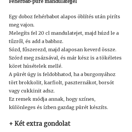
Fehérbab-püré mandulatejjel
Egy doboz fehérbabot alapos öblítés után piríts
meg vajon.
Melegíts fel 20 cl mandulatejet, majd húzd le a
tűzről, és add a babhoz.
Sózd, fűszerezd, majd alaposan keverd össze.
Szórd meg zsázsával, és már kész is a tökéletes
köret húsételek mellé.
A pürét úgy is feldobhatod, ha a burgonyához
tört brokkolit, karfiolt, paszternákot, borsót
vagy cukkinit adsz.
Ez remek módja annak, hogy színes,
különleges és ízben gazdag pürét készíts.
+ Két extra gondolat