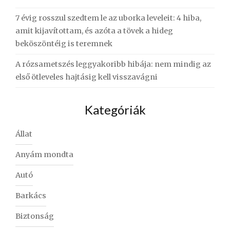
7 évig rosszul szedtem le az uborka leveleit: 4 hiba,
amit kijavítottam, és azóta a tövek a hideg
beköszöntéig is teremnek
A rózsametszés leggyakoribb hibája: nem mindig az
első ötleveles hajtásig kell visszavágni
Kategóriák
Állat
Anyám mondta
Autó
Barkács
Biztonság