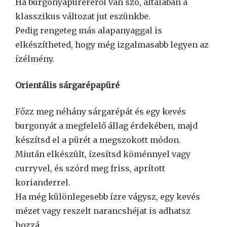
Ha burgonyapüréréről van szó, általában a
klasszikus változat jut eszünkbe.
Pedig rengeteg más alapanyaggal is
elkészítheted, hogy még izgalmasabb legyen az
ízélmény.
Orientális sárgarépapüré
Főzz meg néhány sárgarépát és egy kevés
burgonyát a megfelelő állag érdekében, majd
készítsd el a pürét a megszokott módon.
Miután elkészült, ízesítsd köménnyel vagy
curryvel, és szórd meg friss, aprított
korianderrel.
Ha még különlegesebb ízre vágysz, egy kevés
mézet vagy reszelt narancshéjat is adhatsz
hozzá.