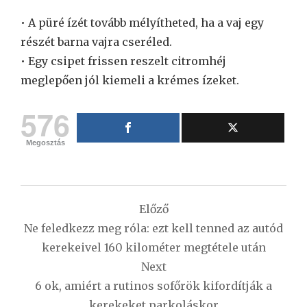
• A püré ízét tovább mélyítheted, ha a vaj egy
részét barna vajra cseréled.
• Egy csipet frissen reszelt citromhéj
meglepően jól kiemeli a krémes ízeket.
576
Megosztás
Bejegyzés
Előző
navigáció
Ne feledkezz meg róla: ezt kell tenned az autód
kerekeivel 160 kilométer megtétele után
Next
6 ok, amiért a rutinos sofőrök kifordítják a
kerekeket parkoláskor