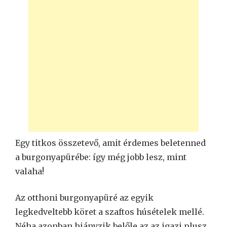
Egy titkos összetevő, amit érdemes beletenned
a burgonyapürébe: így még jobb lesz, mint
valaha!
Az otthoni burgonyapüré az egyik
legkedveltebb köret a szaftos húsételek mellé.
Néha azonban hiányzik belőle az az igazi plusz