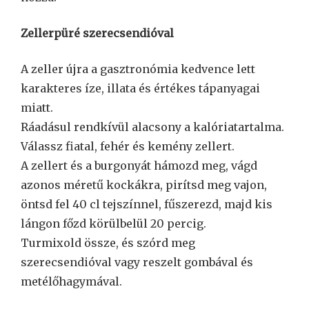
Zellerpüré szerecsendióval
A zeller újra a gasztronómia kedvence lett
karakteres íze, illata és értékes tápanyagai
miatt.
Ráadásul rendkívül alacsony a kalóriatartalma.
Válassz fiatal, fehér és kemény zellert.
A zellert és a burgonyát hámozd meg, vágd
azonos méretű kockákra, pirítsd meg vajon,
öntsd fel 40 cl tejszínnel, fűszerezd, majd kis
lángon főzd körülbelül 20 percig.
Turmixold össze, és szórd meg
szerecsendióval vagy reszelt gombával és
metélőhagymával.