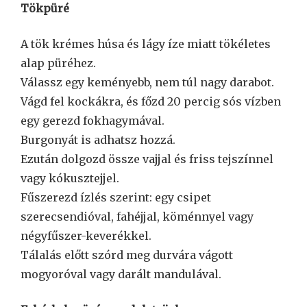
Tökpüré
A tök krémes húsa és lágy íze miatt tökéletes
alap püréhez.
Válassz egy keményebb, nem túl nagy darabot.
Vágd fel kockákra, és főzd 20 percig sós vízben
egy gerezd fokhagymával.
Burgonyát is adhatsz hozzá.
Ezután dolgozd össze vajjal és friss tejszínnel
vagy kókusztejjel.
Fűszerezd ízlés szerint: egy csipet
szerecsendióval, fahéjjal, köménnyel vagy
négyfűszer-keverékkel.
Tálalás előtt szórd meg durvára vágott
mogyoróval vagy darált mandulával.