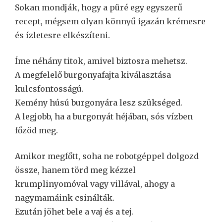
Sokan mondják, hogy a püré egy egyszerű
recept, mégsem olyan könnyű igazán krémesre
és ízletesre elkészíteni.
Íme néhány titok, amivel biztosra mehetsz.
A megfelelő burgonyafajta kiválasztása
kulcsfontosságú.
Kemény húsú burgonyára lesz szükséged.
A legjobb, ha a burgonyát héjában, sós vízben
főzöd meg.
Amikor megfőtt, soha ne robotgéppel dolgozd
össze, hanem törd meg kézzel
krumplinyomóval vagy villával, ahogy a
nagymamáink csinálták.
Ezután jöhet bele a vaj és a tej.