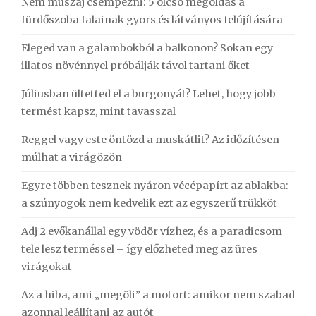
Nem muszáj csempézni: 5 olcsó megoldás a
fürdőszoba falainak gyors és látványos felújítására
Eleged van a galambokból a balkonon? Sokan egy
illatos növénnyel próbálják távol tartani őket
Júliusban ültetted el a burgonyát? Lehet, hogy jobb
termést kapsz, mint tavasszal
Reggel vagy este öntözd a muskátlit? Az időzítésen
múlhat a virágözön
Egyre többen tesznek nyáron vécépapírt az ablakba:
a szúnyogok nem kedvelik ezt az egyszerű trükköt
Adj 2 evőkanállal egy vödör vízhez, és a paradicsom
tele lesz terméssel – így előzheted meg az üres
virágokat
Az a hiba, ami „megöli” a motort: amikor nem szabad
azonnal leállítani az autót