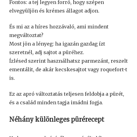
Fontos: a tej legyen forró, hogy szépen
elvegyüljön és krémes állagot adjon.
És mi az a híres hozzávaló, ami mindent
megváltoztat?
Most jön a lényeg: ha igazán gazdag ízt
szeretnél, adj sajtot a püréhez.
Ízlésed szerint használhatsz parmezánt, reszelt
ementálit, de akár kecskesajtot vagy roquefort-t
is.
Ez az apró változtatás teljesen feldobja a pürét,
és a család minden tagja imádni fogja.
Néhány különleges pürérecept