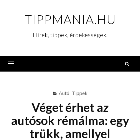
Skip
to
TIPPMANIA.HU
content
Hírek, tippek, érdekességek.
K
Menu
Autó
,
Tippek
Véget érhet az
autósok rémálma: egy
trükk, amellyel