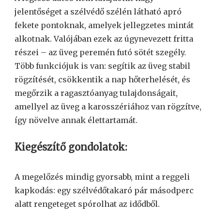
jelentőséget a szélvédő szélén látható apró
fekete pontoknak, amelyek jellegzetes mintát
alkotnak. Valójában ezek az úgynevezett fritta
részei – az üveg peremén futó sötét szegély.
Több funkciójuk is van: segítik az üveg stabil
rögzítését, csökkentik a nap hőterhelését, és
megőrzik a ragasztóanyag tulajdonságait,
amellyel az üveg a karosszériához van rögzítve,
így növelve annak élettartamát.
Kiegészítő gondolatok:
A megelőzés mindig gyorsabb, mint a reggeli
kapkodás: egy szélvédőtakaró pár másodperc
alatt rengeteget spórolhat az idődből.