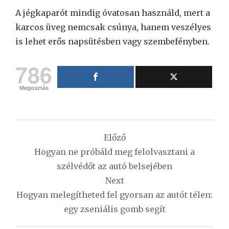
A jégkaparót mindig óvatosan használd, mert a
karcos üveg nemcsak csúnya, hanem veszélyes
is lehet erős napsütésben vagy szembefényben.
786
Megosztás
Bejegyzés
Előző
navigáció
Hogyan ne próbáld meg felolvasztani a
szélvédőt az autó belsejében
Next
Hogyan melegítheted fel gyorsan az autót télen:
egy zseniális gomb segít