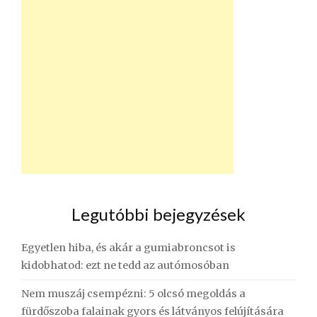
Legutóbbi bejegyzések
Egyetlen hiba, és akár a gumiabroncsot is
kidobhatod: ezt ne tedd az autómosóban
Nem muszáj csempézni: 5 olcsó megoldás a
fürdőszoba falainak gyors és látványos felújítására