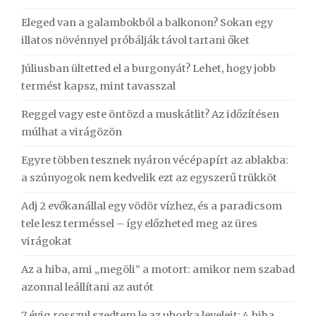
Eleged van a galambokból a balkonon? Sokan egy
illatos növénnyel próbálják távol tartani őket
Júliusban ültetted el a burgonyát? Lehet, hogy jobb
termést kapsz, mint tavasszal
Reggel vagy este öntözd a muskátlit? Az időzítésen
múlhat a virágözön
Egyre többen tesznek nyáron vécépapírt az ablakba:
a szúnyogok nem kedvelik ezt az egyszerű trükköt
Adj 2 evőkanállal egy vödör vízhez, és a paradicsom
tele lesz terméssel – így előzheted meg az üres
virágokat
Az a hiba, ami „megöli” a motort: amikor nem szabad
azonnal leállítani az autót
7 évig rosszul szedtem le az uborka leveleit: 4 hiba,