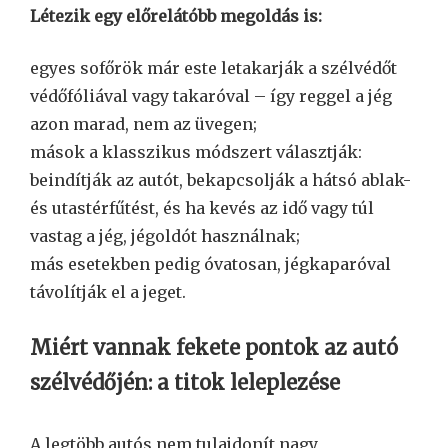
Létezik egy előrelátóbb megoldás is:
egyes sofőrök már este letakarják a szélvédőt
védőfóliával vagy takaróval – így reggel a jég
azon marad, nem az üvegen;
mások a klasszikus módszert választják:
beindítják az autót, bekapcsolják a hátsó ablak-
és utastérfűtést, és ha kevés az idő vagy túl
vastag a jég, jégoldót használnak;
más esetekben pedig óvatosan, jégkaparóval
távolítják el a jeget.
Miért vannak fekete pontok az autó
szélvédőjén: a titok leleplezése
A legtöbb autós nem tulajdonít nagy