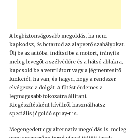
A legbiztonságosabb megoldás, ha nem
kapkodsz, és betartod az alapvető szabályokat.
Ülj be az autóba, indítsd be a motort, irányíts
meleg levegőt a szélvédőre és a hátsó ablakra,
kapcsold be a ventilátort vagy a jégmentesítő
funkciót, ha van, és hagyd, hogy a rendszer
elvégezze a dolgát. A fűtést érdemes a
legmagasabb fokozatra állítani.
Kiegészítésként kívülről használhatsz
speciális jégoldó spray-t is.
Megengedett egy alternatív megoldás is: meleg
vagy egyszerűen forró vízzel töltött tasak