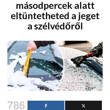
másodpercek alatt
eltüntetheted a jeget
a szélvédőről
786