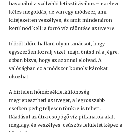
használni a szélvédő letisztításához – ez eleve
kétes megoldás, de van egy módszer, ami
kifejezetten veszélyes, és amit mindenáron
kerülnöd kell: a forró víz ráöntése az üvegre.
Időről időre hallani olyan tanácsot, hogy
egyszerűen forralj vizet, majd öntsd rá a jégre,
abban bízva, hogy az azonnal elolvad. A
valóságban ez a módszer komoly károkat
okozhat.
A hirtelen hőmérsékletkülönbség
megrepesztheti az üveget, a legrosszabb
esetben pedig teljesen tönkre is teheti.
Ráadásul az útra csöpögő víz pillanatok alatt
megfagy, és veszélyes, csúszós felületet képez a