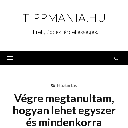
Skip
to
TIPPMANIA.HU
content
Hírek, tippek, érdekességek.
K
Menu
Háztartás
Végre megtanultam,
hogyan lehet egyszer
és mindenkorra