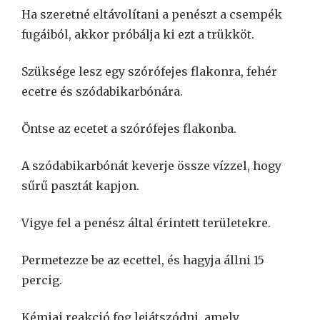
Ha szeretné eltávolítani a penészt a csempék
fugáiból, akkor próbálja ki ezt a trükköt.
Szüksége lesz egy szórófejes flakonra, fehér
ecetre és szódabikarbónára.
Öntse az ecetet a szórófejes flakonba.
A szódabikarbónát keverje össze vízzel, hogy
sűrű pasztát kapjon.
Vigye fel a penész által érintett területekre.
Permetezze be az ecettel, és hagyja állni 15
percig.
Kémiai reakció fog lejátszódni, amely