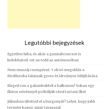
Legutóbbi bejegyzések
Egyetlen hiba, és akár a gumiabroncsot is
kidobhatod: ezt ne tedd az autómosóban
Nem muszáj csempézni: 5 olcsó megoldás a
fürdőszoba falainak gyors és látványos felújítására
Eleged van a galambokból a balkonon? Sokan egy
illatos növénnyel próbálják távol tartani őket
Júliusban ültetted el a burgonyát? Lehet, hogy jobb
termést kapsz, mint tavasszal