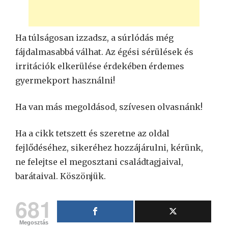
Ha túlságosan izzadsz, a súrlódás még
fájdalmasabbá válhat. Az égési sérülések és
irritációk elkerülése érdekében érdemes
gyermekport használni!
Ha van más megoldásod, szívesen olvasnánk!
Ha a cikk tetszett és szeretne az oldal
fejlődéséhez, sikeréhez hozzájárulni, kérünk,
ne felejtse el megosztani családtagjaival,
barátaival. Köszönjük.
681
Megosztás