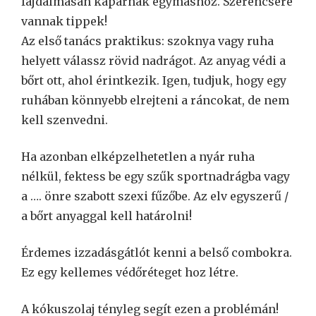
fájdalmasan kaparnak egymáshoz. Szerencsére
vannak tippek!
Az első tanács praktikus: szoknya vagy ruha
helyett válassz rövid nadrágot. Az anyag védi a
bőrt ott, ahol érintkezik. Igen, tudjuk, hogy egy
ruhában könnyebb elrejteni a ráncokat, de nem
kell szenvedni.
Ha azonban elképzelhetetlen a nyár ruha
nélkül, fektess be egy szűk sportnadrágba vagy
a …. önre szabott szexi fűzőbe. Az elv egyszerű /
a bőrt anyaggal kell határolni!
Érdemes izzadásgátlót kenni a belső combokra.
Ez egy kellemes védőréteget hoz létre.
A kókuszolaj tényleg segít ezen a problémán!