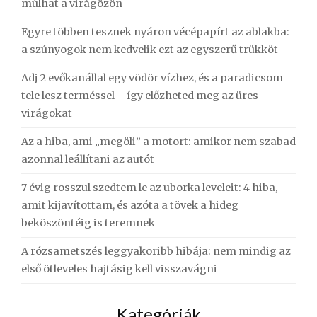
múlhat a virágözön
Egyre többen tesznek nyáron vécépapírt az ablakba:
a szúnyogok nem kedvelik ezt az egyszerű trükköt
Adj 2 evőkanállal egy vödör vízhez, és a paradicsom
tele lesz terméssel – így előzheted meg az üres
virágokat
Az a hiba, ami „megöli” a motort: amikor nem szabad
azonnal leállítani az autót
7 évig rosszul szedtem le az uborka leveleit: 4 hiba,
amit kijavítottam, és azóta a tövek a hideg
beköszöntéig is teremnek
A rózsametszés leggyakoribb hibája: nem mindig az
első ötleveles hajtásig kell visszavágni
Kategóriák