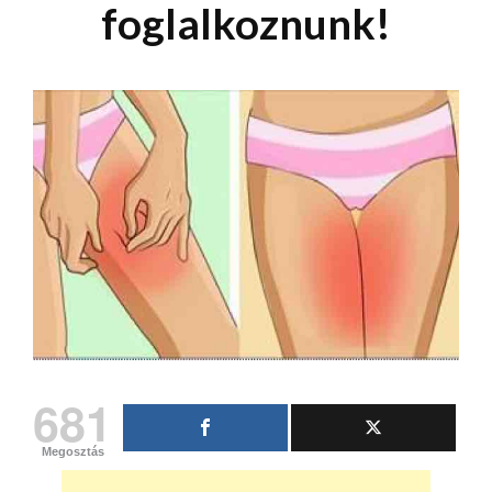
foglalkoznunk!
681
Megosztás