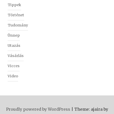
Tippek
Történet
Tudomány
Ünnep
Utazás
Vásárlás
Vicces
Video
Proudly powered by WordPress
|
Theme: ajaira by