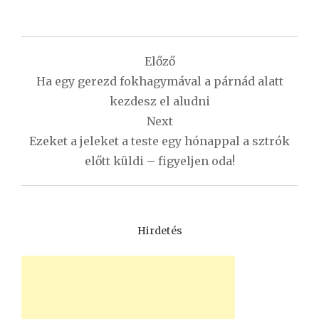
Bejegyzés
Előző
navigáció
Ha egy gerezd fokhagymával a párnád alatt
kezdesz el aludni
Next
Ezeket a jeleket a teste egy hónappal a sztrók
előtt küldi – figyeljen oda!
Hirdetés