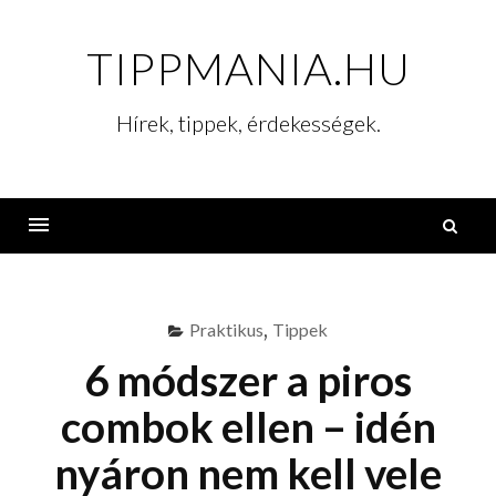
Skip
to
TIPPMANIA.HU
content
Hírek, tippek, érdekességek.
K
Menu
Praktikus
,
Tippek
6 módszer a piros
combok ellen – idén
nyáron nem kell vele