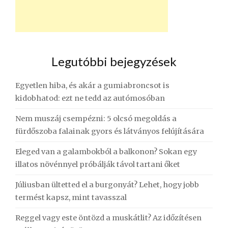
Legutóbbi bejegyzések
Egyetlen hiba, és akár a gumiabroncsot is
kidobhatod: ezt ne tedd az autómosóban
Nem muszáj csempézni: 5 olcsó megoldás a
fürdőszoba falainak gyors és látványos felújítására
Eleged van a galambokból a balkonon? Sokan egy
illatos növénnyel próbálják távol tartani őket
Júliusban ültetted el a burgonyát? Lehet, hogy jobb
termést kapsz, mint tavasszal
Reggel vagy este öntözd a muskátlit? Az időzítésen