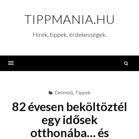
Skip
to
TIPPMANIA.HU
content
Hírek, tippek, érdekességek.
K
Menu
Életmód
,
Tippek
82 évesen beköltöztél
egy idősek
otthonába… és