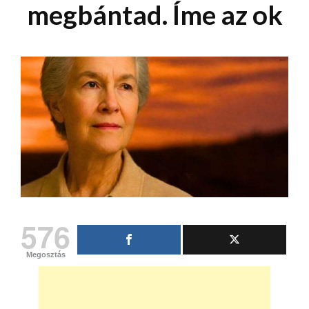
megbántad. Íme az ok
576
Megosztás