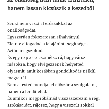
hanem lassan kicsúszik a kezedből
Senki nem veszi el erőszakkal az
önállóságodat.
Egyszerűen fokozatosan elhalványul.
Eleinte elfogadod a felajánlott segítséget.
Aztán megszokod.
És egy nap arra eszmélsz rá, hogy vársz
másokra, hogy elvégezzenek helyetted
olyasmit, amit korábban gondolkodás nélkül
megtettél.
Nem a tested mondja fel először a szolgálatot,
hanem a lendületed.
És amikor megpróbálnád visszaszerezni a régi
szokásaidat, rájössz, hogy a visszaút sokkal