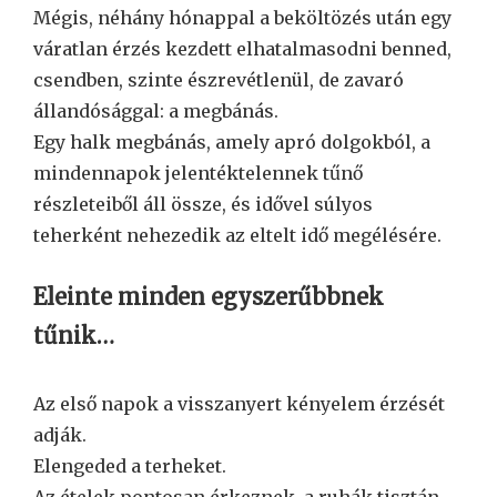
Mégis, néhány hónappal a beköltözés után egy
váratlan érzés kezdett elhatalmasodni benned,
csendben, szinte észrevétlenül, de zavaró
állandósággal: a megbánás.
Egy halk megbánás, amely apró dolgokból, a
mindennapok jelentéktelennek tűnő
részleteiből áll össze, és idővel súlyos
teherként nehezedik az eltelt idő megélésére.
Eleinte minden egyszerűbbnek
tűnik…
Az első napok a visszanyert kényelem érzését
adják.
Elengeded a terheket.
Az ételek pontosan érkeznek, a ruhák tisztán