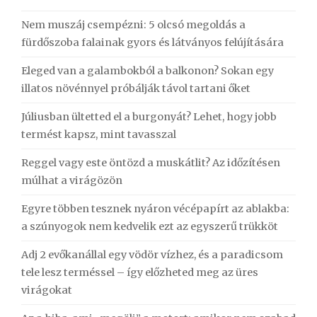
Nem muszáj csempézni: 5 olcsó megoldás a
fürdőszoba falainak gyors és látványos felújítására
Eleged van a galambokból a balkonon? Sokan egy
illatos növénnyel próbálják távol tartani őket
Júliusban ültetted el a burgonyát? Lehet, hogy jobb
termést kapsz, mint tavasszal
Reggel vagy este öntözd a muskátlit? Az időzítésen
múlhat a virágözön
Egyre többen tesznek nyáron vécépapírt az ablakba:
a szúnyogok nem kedvelik ezt az egyszerű trükköt
Adj 2 evőkanállal egy vödör vízhez, és a paradicsom
tele lesz terméssel – így előzheted meg az üres
virágokat