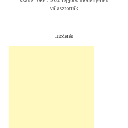
szakértőket: 2026 legjobb modelljének
választották
Hirdetés