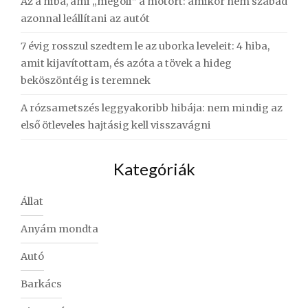
Az a hiba, ami „megöli” a motort: amikor nem szabad
azonnal leállítani az autót
7 évig rosszul szedtem le az uborka leveleit: 4 hiba,
amit kijavítottam, és azóta a tövek a hideg
beköszöntéig is teremnek
A rózsametszés leggyakoribb hibája: nem mindig az
első ötleveles hajtásig kell visszavágni
Kategóriák
Állat
Anyám mondta
Autó
Barkács