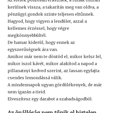
kerülnek vissza, a takarítás meg van oldva, a
pénzügyi gondok szinte teljesen eltűnnek.
Hagyod, hogy vigyen a lendület, azzal a
kellemes érzéssel, hogy végre
megkönnyebbültél.
De hamar kiderül, hogy ennek az
egyszerűségnek ára van.
Amikor már nem te döntöd el, mikor kelsz fel,
mikor iszol kávét, mikor alakítod a napod a
pillanatnyi kedved szerint, az lassan egyfajta
csendes lemondássá válik.
A mindennapok ugyan gördülékenyek, de már
nem igazán a tieid.
Elveszítesz egy darabot a szabadságodból.
Az önállóság nem tűnik el hirtelen,