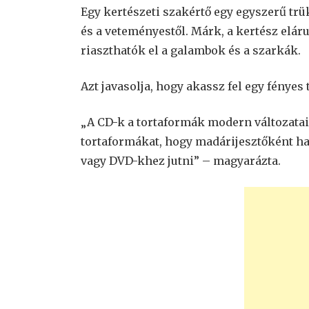
Egy kertészeti szakértő egy egyszerű trük
és a veteményestől. Márk, a kertész elár
riaszthatók el a galambok és a szarkák.
Azt javasolja, hogy akassz fel egy fényes 
„A CD-k a tortaformák modern változatai
tortaformákat, hogy madárijesztőként h
vagy DVD-khez jutni” – magyarázta.