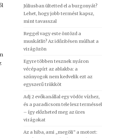
ől
Júliusban ültetted el a burgonyát?
Lehet, hogy jobb termést kapsz,
mint tavasszal
Reggel vagy este öntözd a
muskátlit? Az időzítésen múlhat a
virágözön
um
Egyre többen tesznek nyáron
z
vécépapírt az ablakba: a
szúnyogok nem kedvelik ezt az
egyszerű trükköt
Adj 2 evőkanállal egy vödör vízhez,
és a paradicsom tele lesz terméssel
– így előzheted meg az üres
virágokat
Az a hiba, ami „megöli” a motort: