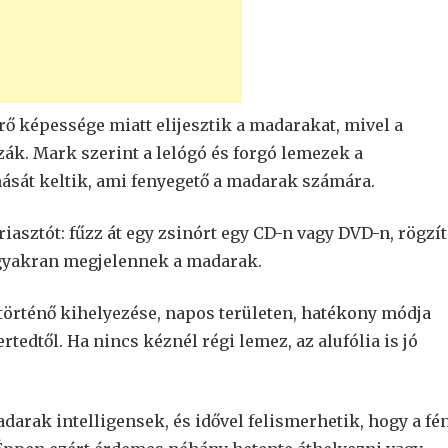
ő képessége miatt elijesztik a madarakat, mivel a
ák. Mark szerint a lelógó és forgó lemezek a
ását keltik, ami fenyegető a madarak számára.
asztót: fűzz át egy zsinórt egy CD-n vagy DVD-n, rögzít
 gyakran megjelennek a madarak.
örténő kihelyezése, napos területen, hatékony módja
rtedtől. Ha nincs kéznél régi lemez, az alufólia is jó
darak intelligensek, és idővel felismerhetik, hogy a fé