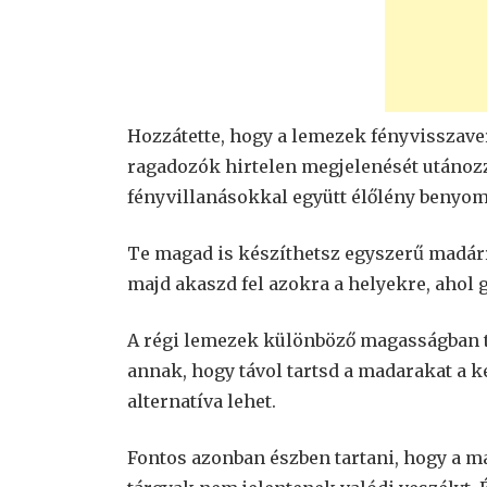
Hozzátette, hogy a lemezek fényvisszaver
ragadozók hirtelen megjelenését utánozz
fényvillanásokkal együtt élőlény benyom
Te magad is készíthetsz egyszerű madárri
majd akaszd fel azokra a helyekre, ahol
A régi lemezek különböző magasságban t
annak, hogy távol tartsd a madarakat a ke
alternatíva lehet.
Fontos azonban észben tartani, hogy a ma