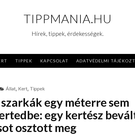
TIPPMANIA.HU
Hírek, tippek, érdekességek.
ERT
TIPPEK
KAPCSOLAT
ADATVÉDELMI TÁJÉKOZ
Állat
,
Kert
,
Tippek
 szarkák egy méterre sem
rtedbe: egy kertész bevál
sot osztott meg