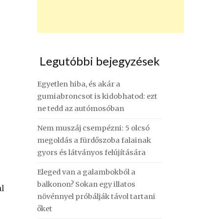
Legutóbbi bejegyzések
Egyetlen hiba, és akár a
gumiabroncsot is kidobhatod: ezt
ne tedd az autómosóban
Nem muszáj csempézni: 5 olcsó
megoldás a fürdőszoba falainak
gyors és látványos felújítására
Eleged van a galambokból a
balkonon? Sokan egy illatos
al
növénnyel próbálják távol tartani
őket