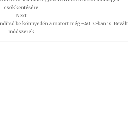
csökkentésére
Next
indítsd be könnyedén a motort még –40 °C-ban is. Bevált
módszerek