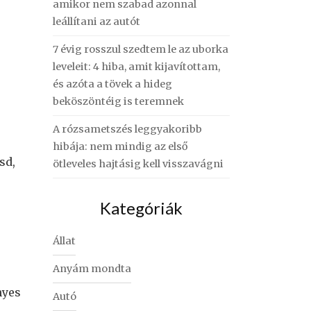
amikor nem szabad azonnal
leállítani az autót
7 évig rosszul szedtem le az uborka
leveleit: 4 hiba, amit kijavítottam,
és azóta a tövek a hideg
beköszöntéig is teremnek
A rózsametszés leggyakoribb
hibája: nem mindig az első
sd,
ötleveles hajtásig kell visszavágni
Kategóriák
Állat
Anyám mondta
nyes
Autó