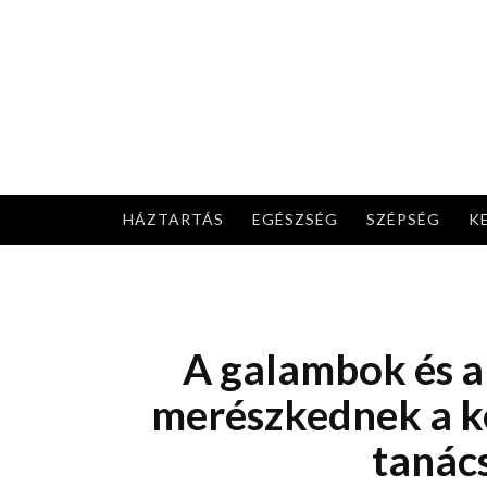
Skip
to
content
HÁZTARTÁS
EGÉSZSÉG
SZÉPSÉG
K
A galambok és a
merészkednek a ke
tanác