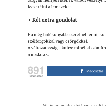
tárgyak nem jelentenek valódi veszélyt.
lecserélni a lemezeket.
+ Két extra gondolat
Ha még hatékonyabb szeretnél lenni, ko
szélforgókkal vagy csörgőkkel.
A változatosság a kulcs: minél kiszámít
a madarak.
891
Megosztás
Megosztás
Bejegyzés
navigáció
Mit jelentenek valójában a radiá