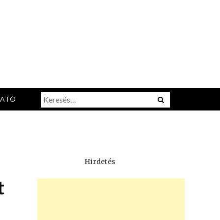
Keresés:
Menu
TATÓ
Hirdetés
t