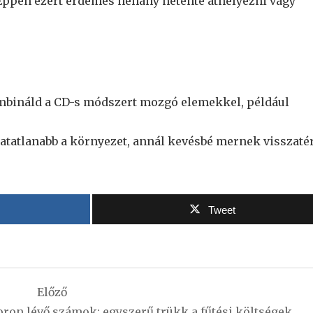
 Éppen ezért érdemes néhány hetente áthelyezni vagy
mbináld a CD-s módszert mozgó elemekkel, például
hatatlanabb a környezet, annál kevésbé mernek visszaté
Tweet
Előző
toron lévő számok: egyszerű trükk a fűtési költségek