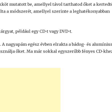
köt mutatott be, amellyel távol tarthatod őket a kertedt
ulta a módszerét, amellyel szerinte a leghatékonyabban
tárgyat, például egy CD-t vagy DVD-t.
. A nagyapám egész évben elrakta a bádog- és alumíni
asználja őket. Ma már sokkal egyszerűbb fényes CD-khe