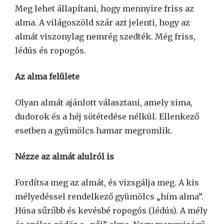
Meg lehet állapítani, hogy mennyire friss az
alma. A világoszöld szár azt jelenti, hogy az
almát viszonylag nemrég szedték. Még friss,
lédús és ropogós.
Az alma felülete
Olyan almát ajánlott választani, amely sima,
dudorok és a héj sötétedése nélkül. Ellenkező
esetben a gyümölcs hamar megromlik.
Nézze az almát alulról is
Fordítsa meg az almát, és vizsgálja meg. A kis
mélyedéssel rendelkező gyümölcs „hím alma”.
Húsa sűrűbb és kevésbé ropogós (lédús). A mély