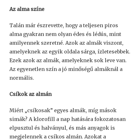
Az alma színe
Talán már észrevette, hogy a teljesen piros
alma gyakran nem olyan édes és lédús, mint
amilyennek szeretné. Azok az almák viszont,
amelyeknek az egyik oldala sárga, ízletesebbek.
Ezek azok az almák, amelyeknek sok leve van.
Az egyenetlen szín a jó minőségű almáknál a
normális.
Csíkok az almán
Miért „csíkosak” egyes almák, míg mások
simák? A klorofill a nap hatására fokozatosan
elpusztul és halványul, és más anyagok is
megjelennek a csíkos almán. Azokat a