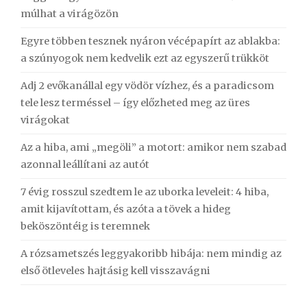
múlhat a virágözön
Egyre többen tesznek nyáron vécépapírt az ablakba:
a szúnyogok nem kedvelik ezt az egyszerű trükköt
Adj 2 evőkanállal egy vödör vízhez, és a paradicsom
tele lesz terméssel – így előzheted meg az üres
virágokat
Az a hiba, ami „megöli” a motort: amikor nem szabad
azonnal leállítani az autót
7 évig rosszul szedtem le az uborka leveleit: 4 hiba,
amit kijavítottam, és azóta a tövek a hideg
beköszöntéig is teremnek
A rózsametszés leggyakoribb hibája: nem mindig az
első ötleveles hajtásig kell visszavágni