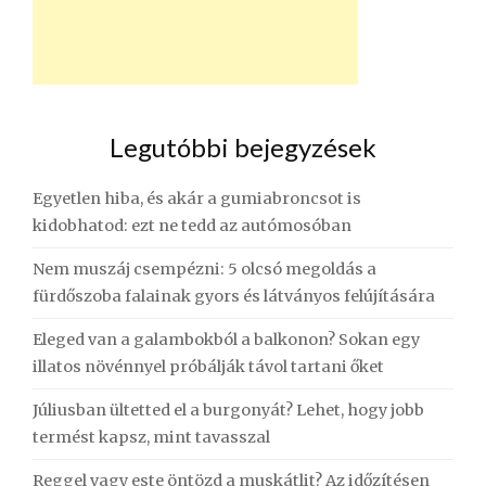
Legutóbbi bejegyzések
Egyetlen hiba, és akár a gumiabroncsot is
kidobhatod: ezt ne tedd az autómosóban
Nem muszáj csempézni: 5 olcsó megoldás a
fürdőszoba falainak gyors és látványos felújítására
Eleged van a galambokból a balkonon? Sokan egy
illatos növénnyel próbálják távol tartani őket
Júliusban ültetted el a burgonyát? Lehet, hogy jobb
termést kapsz, mint tavasszal
Reggel vagy este öntözd a muskátlit? Az időzítésen