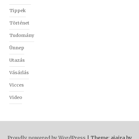
Tippek
Történet
Tudomány
Ünnep
Utazás
Vásárlás
Vicces
Video
Proudly powered by WordPress
|
Theme: ajaira by