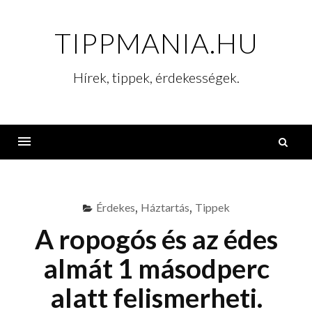
Skip
to
TIPPMANIA.HU
content
Hírek, tippek, érdekességek.
K
Menu
Érdekes
,
Háztartás
,
Tippek
A ropogós és az édes
almát 1 másodperc
alatt felismerheti.