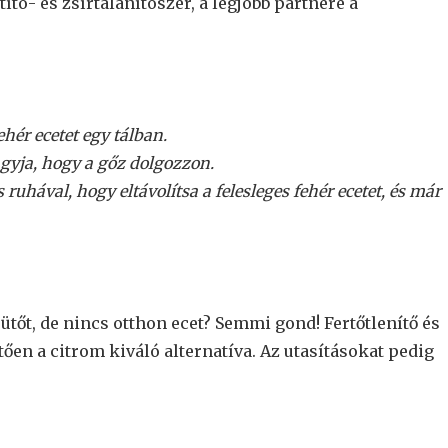
ító- és zsírtalanítószer, a legjobb partnere a
hér ecetet egy tálban.
agyja, hogy a gőz dolgozzon.
ruhával, hogy eltávolítsa a felesleges fehér ecetet, és már
tőt, de nincs otthon ecet? Semmi gond! Fertőtlenítő és
en a citrom kiváló alternatíva. Az utasításokat pedig