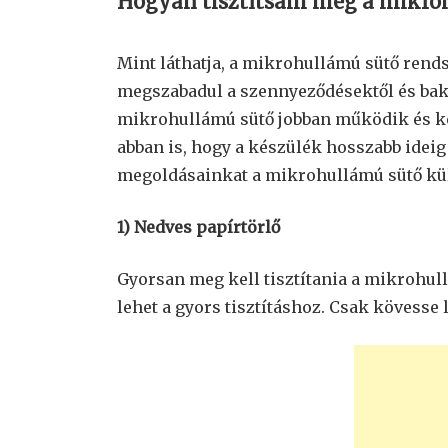
Hogyan tisztítsam meg a mikro
Mint láthatja, a mikrohullámú sütő rends
megszabadul a szennyeződésektől és bakté
mikrohullámú sütő jobban működik és ke
abban is, hogy a készülék hosszabb ideig
megoldásainkat a mikrohullámú sütő küls
1) Nedves papírtörlő
Gyorsan meg kell tisztítania a mikrohul
lehet a gyors tisztításhoz. Csak kövesse