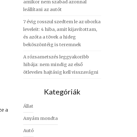
amikor nem szabad azonnal
leállítani az autót
7 évig rosszul szedtem le az uborka
leveleit: 4 hiba, amit kijavítottam,
és azóta a tövek a hideg
beköszöntéig is teremnek
A rózsametszés leggyakoribb
hibája: nem mindig az első
ötleveles hajtásig kell visszavágni
Kategóriák
Állat
ze a
Anyám mondta
Autó