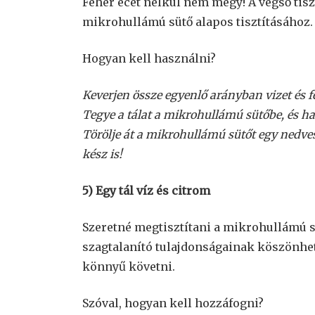
Fehér ecet nélkül nem megy! A végső tiszt
mikrohullámú sütő alapos tisztításához.
Hogyan kell használni?
Keverjen össze egyenlő arányban vizet és fe
Tegye a tálat a mikrohullámú sütőbe, és h
Törölje át a mikrohullámú sütőt egy nedves 
kész is!
5) Egy tál víz és citrom
Szeretné megtisztítani a mikrohullámú sü
szagtalanító tulajdonságainak köszönhető
könnyű követni.
Szóval, hogyan kell hozzáfogni?