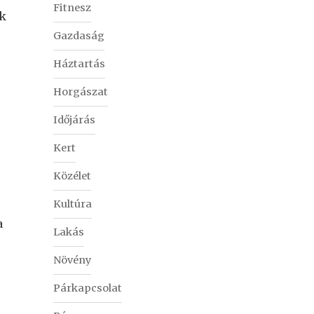
Fitnesz
ak
Gazdaság
Háztartás
Horgászat
Időjárás
Kert
Közélet
Kultúra
a
Lakás
Növény
Párkapcsolat