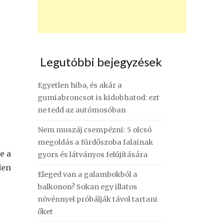
Legutóbbi bejegyzések
Egyetlen hiba, és akár a
gumiabroncsot is kidobhatod: ezt
ne tedd az autómosóban
Nem muszáj csempézni: 5 olcsó
megoldás a fürdőszoba falainak
e a
gyors és látványos felújítására
den
Eleged van a galambokból a
balkonon? Sokan egy illatos
növénnyel próbálják távol tartani
őket