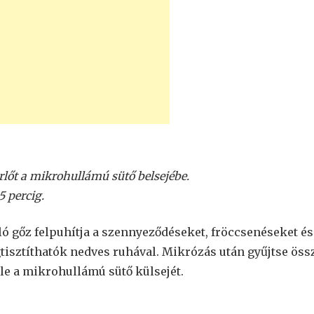
lőt a mikrohullámú sütő belsejébe.
 percig.
ló gőz felpuhítja a szennyeződéseket, fröccsenéseket és
sztíthatók nedves ruhával. Mikrózás után gyűjtse öss
vele a mikrohullámú sütő külsejét.