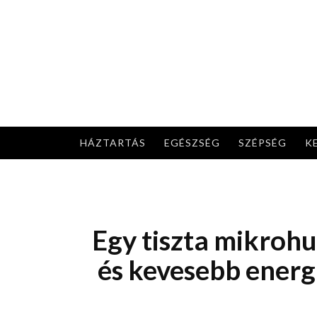
Skip
to
content
HÁZTARTÁS
EGÉSZSÉG
SZÉPSÉG
K
Egy tiszta mikroh
és kevesebb energ