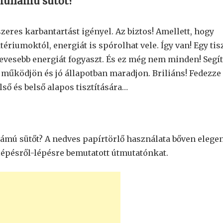
hullámú sütőt?
zeres karbantartást igényel. Az biztos! Amellett, hogy
riumoktól, energiát is spórolhat vele. Így van! Egy tis
vesebb energiát fogyaszt. És ez még nem minden! Segít
 működjön és jó állapotban maradjon. Briliáns! Fedezze 
ő és belső alapos tisztítására…
lámú sütőt? A nedves papírtörlő használata bőven elege
 lépésről-lépésre bemutatott útmutatónkat.