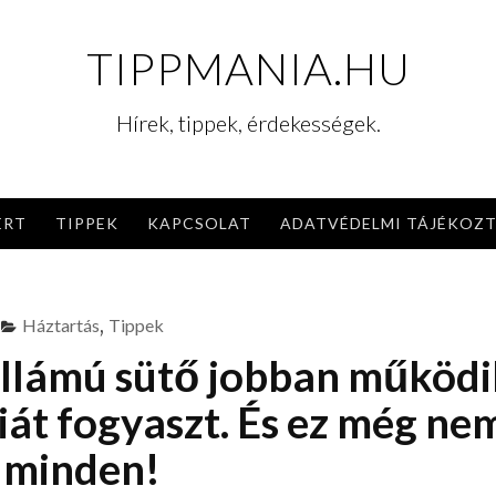
TIPPMANIA.HU
Hírek, tippek, érdekességek.
ERT
TIPPEK
KAPCSOLAT
ADATVÉDELMI TÁJÉKOZ
Háztartás
,
Tippek
ullámú sütő jobban működi
iát fogyaszt. És ez még ne
minden!