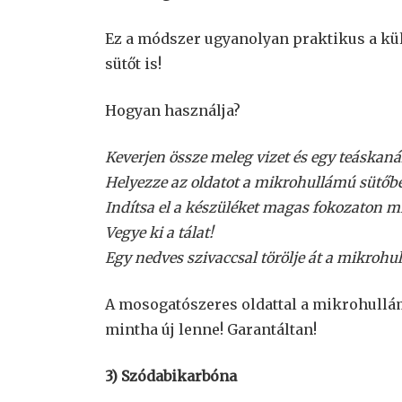
Ez a módszer ugyanolyan praktikus a kül
sütőt is!
Hogyan használja?
Keverjen össze meleg vizet és egy teáskaná
Helyezze az oldatot a mikrohullámú sütőbe
Indítsa el a készüléket magas fokozaton mi
Vegye ki a tálat!
Egy nedves szivaccsal törölje át a mikrohul
A mosogatószeres oldattal a mikrohullámú
mintha új lenne! Garantáltan!
3) Szódabikarbóna