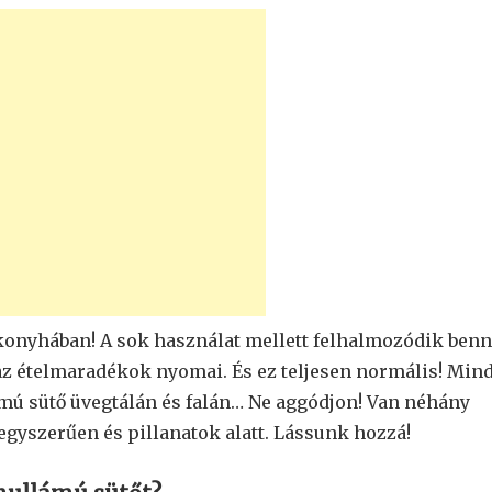
konyhában! A sok használat mellett felhalmozódik benn
z ételmaradékok nyomai. És ez teljesen normális! Min
mú sütő üvegtálán és falán… Ne aggódjon! Van néhány
 egyszerűen és pillanatok alatt. Lássunk hozzá!