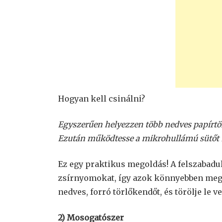
Hogyan kell csinálni?
Egyszerűen helyezzen több nedves papírtör
Ezután működtesse a mikrohullámú sütőt 5
Ez egy praktikus megoldás! A felszabadu
zsírnyomokat, így azok könnyebben megti
nedves, forró törlőkendőt, és törölje le 
2) Mosogatószer