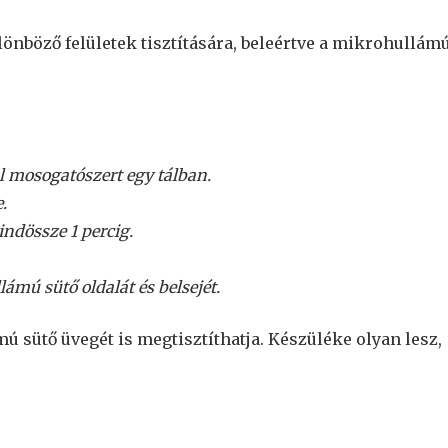
önböző felületek tisztítására, beleértve a mikrohullám
l mosogatószert egy tálban.
.
ndössze 1 percig.
lámú sütő oldalát és belsejét.
 sütő üvegét is megtisztíthatja. Készüléke olyan lesz,