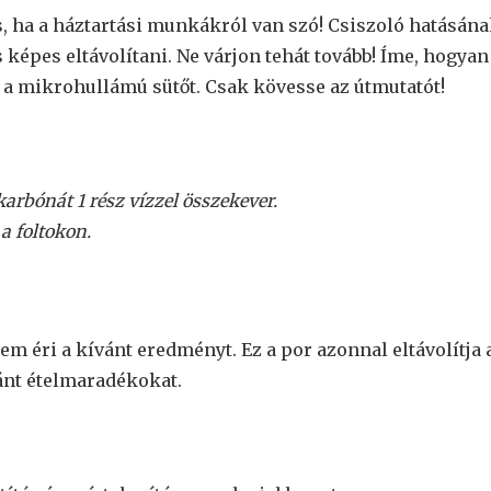
 ha a háztartási munkákról van szó! Csiszoló hatásán
képes eltávolítani. Ne várjon tehát tovább! Íme, hogyan
a a mikrohullámú sütőt. Csak kövesse az útmutatót!
arbónát 1 rész vízzel összekever.
a foltokon.
em éri a kívánt eredményt. Ez a por azonnal eltávolítja 
ánt ételmaradékokat.