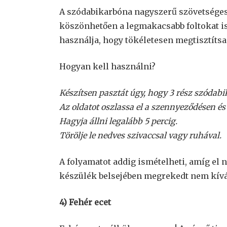
A szódabikarbóna nagyszerű szövetséges,
köszönhetően a legmakacsabb foltokat is 
használja, hogy tökéletesen megtisztíts
Hogyan kell használni?
Készítsen pasztát úgy, hogy 3 rész szódabik
Az oldatot oszlassa el a szennyeződésen és 
Hagyja állni legalább 5 percig.
Törölje le nedves szivaccsal vagy ruhával.
A folyamatot addig ismételheti, amíg el n
készülék belsejében megrekedt nem kív
4) Fehér ecet