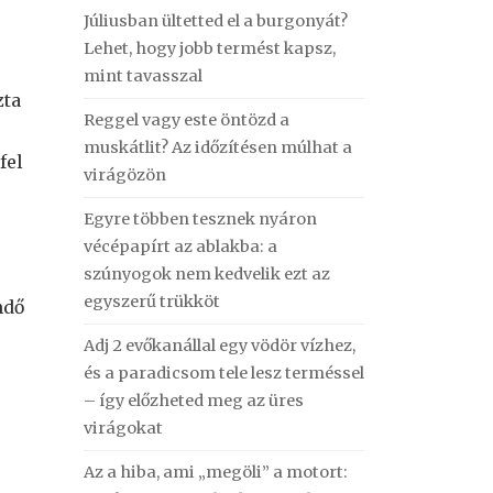
Júliusban ültetted el a burgonyát?
Lehet, hogy jobb termést kapsz,
mint tavasszal
zta
Reggel vagy este öntözd a
muskátlit? Az időzítésen múlhat a
fel
virágözön
Egyre többen tesznek nyáron
vécépapírt az ablakba: a
szúnyogok nem kedvelik ezt az
egyszerű trükköt
ndő
Adj 2 evőkanállal egy vödör vízhez,
és a paradicsom tele lesz terméssel
– így előzheted meg az üres
virágokat
Az a hiba, ami „megöli” a motort: