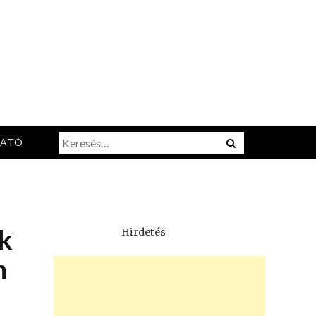
Keresés:
Menu
TATÓ
k
Hirdetés
m